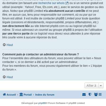
du domaine (en faisant une
recherche sur whois
) ou si un service gratuit est
utilisé (exemple : Yahoo!, Free, f2s.com, etc.), avec le service de gestion ou des
abus. Notez que phpBB Limited
n’a absolument aucun contrôle
et ne peut
être, en aucun cas, tenu pour responsable sur
comment
,
où
ou
par qui
ce
forum est utilisé. Il est inutile de contacter phpBB Limited pour toute question
légale (cessions et désistements, responsabilité, propos diffamatoires, etc.)
non directement liée
au site Internet phpbb.com ou au logiciel phpBB lui-
même. Si vous adressez un courriel au groupe phpBB à propos de l’utilisation
par une tierce partie
de ce logiciel vous devez vous attendre à une réponse
très courte voire à aucune réponse du tout.
Haut
Comment puis-je contacter un administrateur du forum ?
Pour l’ensemble des utilisateurs du forum, vous pouvez utiliser le lien « Nous
contacter », si ce dernier a été activé par un administrateur.
Pour les membres du forum, vous pouvez également utiliser le lien « L’équipe
du forum ».
Haut
Aller à
Accueil
Portail
Index du forum
Développé par
phpBB
® Forum Software © phpBB Limited