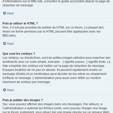
d’informations sur le BBCode, consultez le guide accessible depuis la page de
rédaction de message.
Haut
Puis-je utiliser le HTML ?
Non, il n’est pas possible de publier du HTML sur ce forum. La plupart des
mises en forme permises par le HTML peuvent être appliquées avec les
BBCodes.
Haut
Que sont les smileys ?
Les smileys, ou émoticônes, sont de petites images utilisées pour exprimer des
sentiments avec un code simple, exemple : :) signifie joyeux, :( signifie triste. La
liste complète des smileys est visible sur la page de rédaction de message.
Essayez toutefois de ne pas en abuser. Ils peuvent rapidement rendre un
message illisible et un modérateur peut décider de les retirer ou simplement
d’effacer le message. L’administrateur peut aussi avoir défini un nombre
maximum de smileys par message.
Haut
Puis-je publier des images ?
Oui, vous pouvez afficher des images dans vos messages. Par ailleurs, si
l’administrateur a autorisé les fichiers joints, vous pouvez charger une image
sur le forum. Autrement, vous devez lier une image placée sur un serveur Web