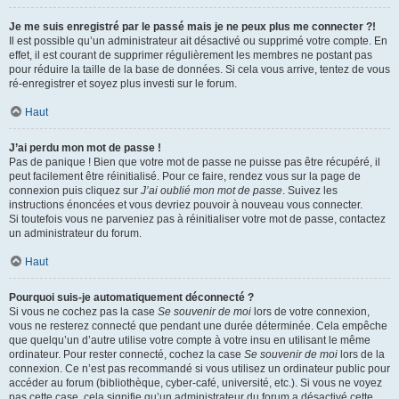
Je me suis enregistré par le passé mais je ne peux plus me connecter ?!
Il est possible qu’un administrateur ait désactivé ou supprimé votre compte. En
effet, il est courant de supprimer régulièrement les membres ne postant pas
pour réduire la taille de la base de données. Si cela vous arrive, tentez de vous
ré-enregistrer et soyez plus investi sur le forum.
Haut
J’ai perdu mon mot de passe !
Pas de panique ! Bien que votre mot de passe ne puisse pas être récupéré, il
peut facilement être réinitialisé. Pour ce faire, rendez vous sur la page de
connexion puis cliquez sur
J’ai oublié mon mot de passe
. Suivez les
instructions énoncées et vous devriez pouvoir à nouveau vous connecter.
Si toutefois vous ne parveniez pas à réinitialiser votre mot de passe, contactez
un administrateur du forum.
Haut
Pourquoi suis-je automatiquement déconnecté ?
Si vous ne cochez pas la case
Se souvenir de moi
lors de votre connexion,
vous ne resterez connecté que pendant une durée déterminée. Cela empêche
que quelqu’un d’autre utilise votre compte à votre insu en utilisant le même
ordinateur. Pour rester connecté, cochez la case
Se souvenir de moi
lors de la
connexion. Ce n’est pas recommandé si vous utilisez un ordinateur public pour
accéder au forum (bibliothèque, cyber-café, université, etc.). Si vous ne voyez
pas cette case, cela signifie qu’un administrateur du forum a désactivé cette