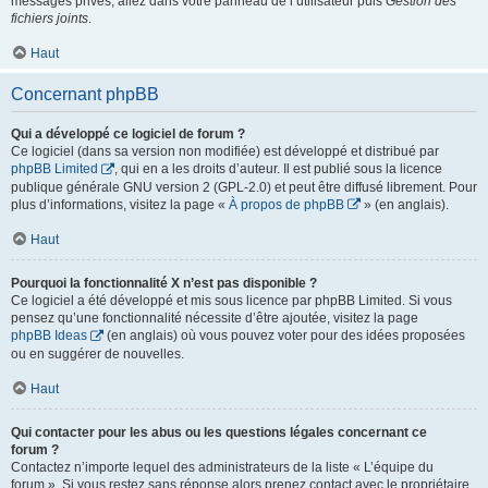
messages privés, allez dans votre panneau de l’utilisateur puis
Gestion des
fichiers joints
.
Haut
Concernant phpBB
Qui a développé ce logiciel de forum ?
Ce logiciel (dans sa version non modifiée) est développé et distribué par
phpBB Limited
, qui en a les droits d’auteur. Il est publié sous la licence
publique générale GNU version 2 (GPL-2.0) et peut être diffusé librement. Pour
plus d’informations, visitez la page «
À propos de phpBB
» (en anglais).
Haut
Pourquoi la fonctionnalité X n’est pas disponible ?
Ce logiciel a été développé et mis sous licence par phpBB Limited. Si vous
pensez qu’une fonctionnalité nécessite d’être ajoutée, visitez la page
phpBB Ideas
(en anglais) où vous pouvez voter pour des idées proposées
ou en suggérer de nouvelles.
Haut
Qui contacter pour les abus ou les questions légales concernant ce
forum ?
Contactez n’importe lequel des administrateurs de la liste « L’équipe du
forum ». Si vous restez sans réponse alors prenez contact avec le propriétaire