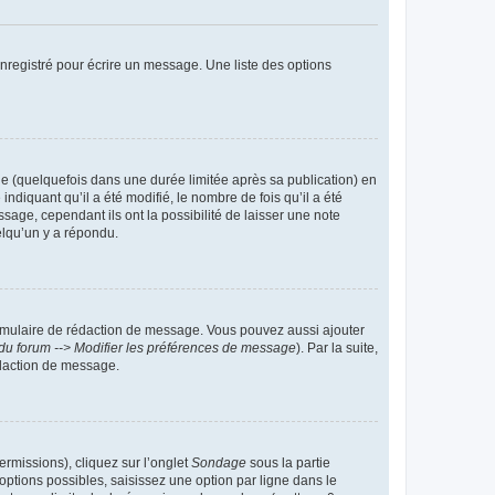
nregistré pour écrire un message. Une liste des options
 (quelquefois dans une durée limitée après sa publication) en
iquant qu’il a été modifié, le nombre de fois qu’il a été
sage, cependant ils ont la possibilité de laisser une note
elqu’un y a répondu.
rmulaire de rédaction de message. Vous pouvez aussi ajouter
du forum --> Modifier les préférences de message
). Par la suite,
daction de message.
ermissions), cliquez sur l’onglet
Sondage
sous la partie
ptions possibles, saisissez une option par ligne dans le