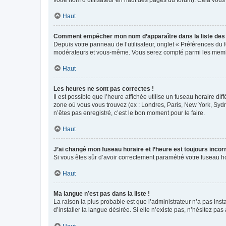
votre nom d’utilisateur en haut des pages du forum). Cela vous
Haut
Comment empêcher mon nom d’apparaître dans la liste de
Depuis votre panneau de l’utilisateur, onglet « Préférences du 
modérateurs et vous-même. Vous serez compté parmi les membr
Haut
Les heures ne sont pas correctes !
Il est possible que l’heure affichée utilise un fuseau horaire d
zone où vous vous trouvez (ex : Londres, Paris, New York, Syd
n’êtes pas enregistré, c’est le bon moment pour le faire.
Haut
J’ai changé mon fuseau horaire et l’heure est toujours incorr
Si vous êtes sûr d’avoir correctement paramétré votre fuseau hor
Haut
Ma langue n’est pas dans la liste !
La raison la plus probable est que l’administrateur n’a pas i
d’installer la langue désirée. Si elle n’existe pas, n’hésitez pa