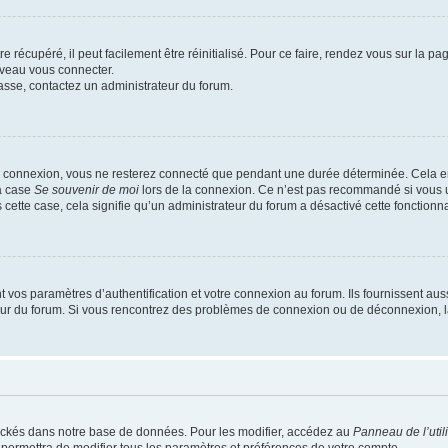
 récupéré, il peut facilement être réinitialisé. Pour ce faire, rendez vous sur la p
uveau vous connecter.
passe, contactez un administrateur du forum.
e connexion, vous ne resterez connecté que pendant une durée déterminée. Cela em
la case
Se souvenir de moi
lors de la connexion. Ce n’est pas recommandé si vous u
s cette case, cela signifie qu’un administrateur du forum a désactivé cette fonctionna
os paramètres d’authentification et votre connexion au forum. Ils fournissent aussi
teur du forum. Si vous rencontrez des problèmes de connexion ou de déconnexion, l
ockés dans notre base de données. Pour les modifier, accédez au
Panneau de l’util