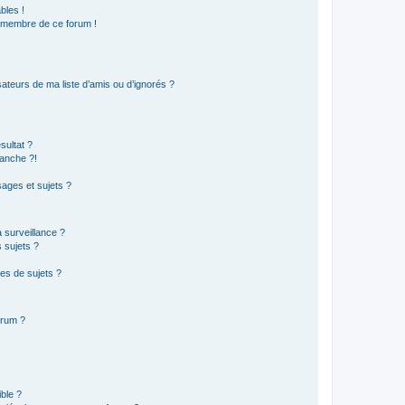
bles !
n membre de ce forum !
ateurs de ma liste d’amis ou d’ignorés ?
sultat ?
anche ?!
ages et sujets ?
a surveillance ?
 sujets ?
es de sujets ?
orum ?
ible ?