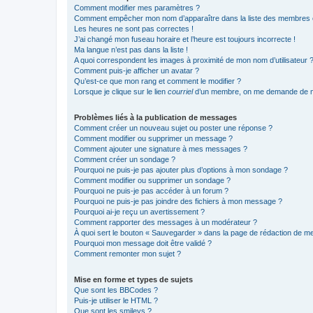
Comment modifier mes paramètres ?
Comment empêcher mon nom d’apparaître dans la liste des membres
Les heures ne sont pas correctes !
J’ai changé mon fuseau horaire et l’heure est toujours incorrecte !
Ma langue n’est pas dans la liste !
A quoi correspondent les images à proximité de mon nom d’utilisateur 
Comment puis-je afficher un avatar ?
Qu’est-ce que mon rang et comment le modifier ?
Lorsque je clique sur le lien
courriel
d’un membre, on me demande de m
Problèmes liés à la publication de messages
Comment créer un nouveau sujet ou poster une réponse ?
Comment modifier ou supprimer un message ?
Comment ajouter une signature à mes messages ?
Comment créer un sondage ?
Pourquoi ne puis-je pas ajouter plus d’options à mon sondage ?
Comment modifier ou supprimer un sondage ?
Pourquoi ne puis-je pas accéder à un forum ?
Pourquoi ne puis-je pas joindre des fichiers à mon message ?
Pourquoi ai-je reçu un avertissement ?
Comment rapporter des messages à un modérateur ?
À quoi sert le bouton « Sauvegarder » dans la page de rédaction de 
Pourquoi mon message doit être validé ?
Comment remonter mon sujet ?
Mise en forme et types de sujets
Que sont les BBCodes ?
Puis-je utiliser le HTML ?
Que sont les smileys ?