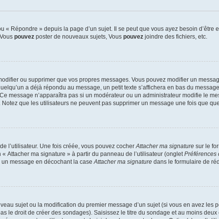
 « Répondre » depuis la page d’un sujet. Il se peut que vous ayez besoin d’être e
: Vous
pouvez
poster de nouveaux sujets, Vous
pouvez
joindre des fichiers, etc.
modifier ou supprimer que vos propres messages. Vous pouvez modifier un message
lqu’un a déjà répondu au message, un petit texte s’affichera en bas du message ind
n. Ce message n’apparaîtra pas si un modérateur ou un administrateur modifie le mes
ive. Notez que les utilisateurs ne peuvent pas supprimer un message une fois que qu
e l’utilisateur. Une fois créée, vous pouvez cocher
Attacher ma signature
sur le fo
 « Attacher ma signature » à partir du panneau de l’utilisateur (onglet
Préférences 
 à un message en décochant la case
Attacher ma signature
dans le formulaire de ré
ouveau sujet ou la modification du premier message d’un sujet (si vous en avez les p
 le droit de créer des sondages). Saisissez le titre du sondage et au moins deux o