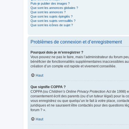
Puis-je publier des images ?
Que sont les annonces globales ?
Que sont les annonces ?
Que sont les sujets épinglés ?
Que sont les sujets verrouillés ?
Que sont les icônes de sujet ?
Problèmes de connexion et d’enregistrement
Pourquoi dois-je m’enregistrer ?
Vous pouvez ne pas le faire, mais l’administrateur du forum peu
bénéficier de fonctionnalités supplémentaires inaccessibles au
création d’un compte est rapide et vivement conseillée.
Haut
Que signifie COPPA ?
COPPA (ou
Children’s Online Privacy Protection Act
de 1998) es
consentement écrit des parents (ou d’un tuteur légal) pour la c
vous enregistrez ou que quelqu’un le fait à votre place, contac
juridiques et ne sauraient être contactés pour des questions lé
forum ? ».
Haut