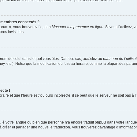
 permettra de modifier tous les paramètres et préférences de votre compte.
s membres connectés ?
forum », vous trouverez l’option
Masquer ma présence en ligne
. Si vous l’activez, 
es invisibles.
ifférent de celui dans lequel vous êtes. Dans ce cas, accédez au
panneau de l’utilisa
ney, etc.). Notez que la modification du fuseau horaire, comme la plupart des para
ecte !
aire et que l’heure est toujours incorrecte, il se peut que le serveur ne soit pas à
nstallé votre langue ou bien que personne n’a encore traduit phpBB dans votre lang
s à créer et partager une nouvelle traduction. Vous trouverez davantage d’information