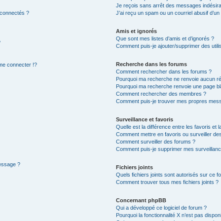
Je reçois sans arrêt des messages indésira
 connectés ?
J’ai reçu un spam ou un courriel abusif d’u
Amis et ignorés
Que sont mes listes d’amis et d’ignorés ?
?
Comment puis-je ajouter/supprimer des utilis
Recherche dans les forums
e connecter !?
Comment rechercher dans les forums ?
Pourquoi ma recherche ne renvoie aucun ré
Pourquoi ma recherche renvoie une page bl
Comment rechercher des membres ?
Comment puis-je trouver mes propres mess
Surveillance et favoris
Quelle est la différence entre les favoris et l
Comment mettre en favoris ou surveiller des
Comment surveiller des forums ?
Comment puis-je supprimer mes surveillanc
message ?
Fichiers joints
Quels fichiers joints sont autorisés sur ce f
Comment trouver tous mes fichiers joints ?
Concernant phpBB
Qui a développé ce logiciel de forum ?
Pourquoi la fonctionnalité X n’est pas dispon