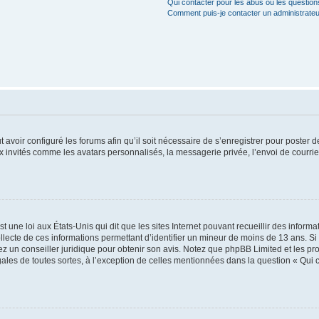
Qui contacter pour les abus ou les questio
Comment puis-je contacter un administrateu
t avoir configuré les forums afin qu’il soit nécessaire de s’enregistrer pour poster
x invités comme les avatars personnalisés, la messagerie privée, l’envoi de courri
t une loi aux États-Unis qui dit que les sites Internet pouvant recueillir des infor
ollecte de ces informations permettant d’identifier un mineur de moins de 13 ans. S
tez un conseiller juridique pour obtenir son avis. Notez que phpBB Limited et les pr
gales de toutes sortes, à l’exception de celles mentionnées dans la question « Qui