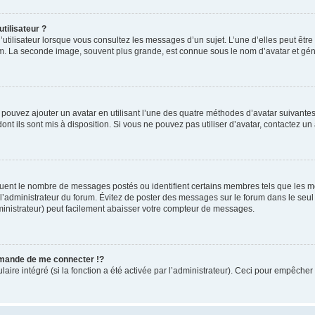
tilisateur ?
utilisateur lorsque vous consultez les messages d’un sujet. L’une d’elles peut êtr
rum. La seconde image, souvent plus grande, est connue sous le nom d’avatar et 
s pouvez ajouter un avatar en utilisant l’une des quatre méthodes d’avatar suivantes 
ont ils sont mis à disposition. Si vous ne pouvez pas utiliser d’avatar, contactez un
iquent le nombre de messages postés ou identifient certains membres tels que les 
ar l’administrateur du forum. Évitez de poster des messages sur le forum dans le seu
ministrateur) peut facilement abaisser votre compteur de messages.
mande de me connecter !?
re intégré (si la fonction a été activée par l’administrateur). Ceci pour empêcher l’u