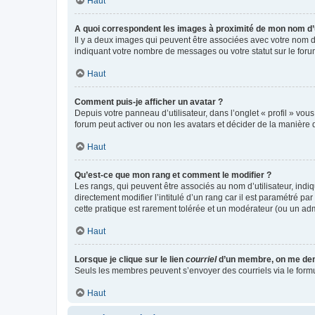
Haut
A quoi correspondent les images à proximité de mon nom d’u
Il y a deux images qui peuvent être associées avec votre nom d’
indiquant votre nombre de messages ou votre statut sur le fo
Haut
Comment puis-je afficher un avatar ?
Depuis votre panneau d’utilisateur, dans l’onglet « profil » vou
forum peut activer ou non les avatars et décider de la manière d
Haut
Qu’est-ce que mon rang et comment le modifier ?
Les rangs, qui peuvent être associés au nom d’utilisateur, ind
directement modifier l’intitulé d’un rang car il est paramétré p
cette pratique est rarement tolérée et un modérateur (ou un ad
Haut
Lorsque je clique sur le lien
courriel
d’un membre, on me de
Seuls les membres peuvent s’envoyer des courriels via le formulai
Haut