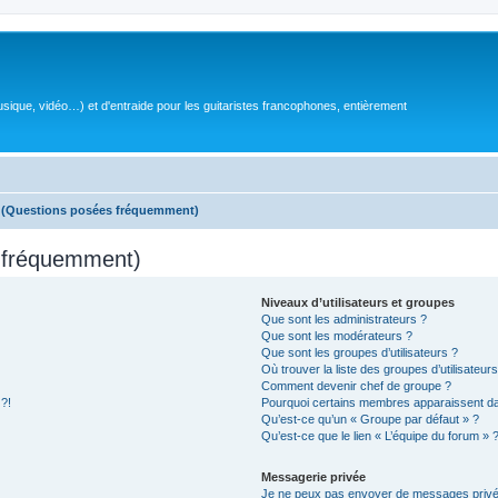
sique, vidéo…) et d'entraide pour les guitaristes francophones, entièrement
s (Questions posées fréquemment)
s fréquemment)
Niveaux d’utilisateurs et groupes
Que sont les administrateurs ?
Que sont les modérateurs ?
Que sont les groupes d’utilisateurs ?
Où trouver la liste des groupes d’utilisateur
Comment devenir chef de groupe ?
 ?!
Pourquoi certains membres apparaissent dan
Qu’est-ce qu’un « Groupe par défaut » ?
Qu’est-ce que le lien « L’équipe du forum » 
Messagerie privée
Je ne peux pas envoyer de messages privé