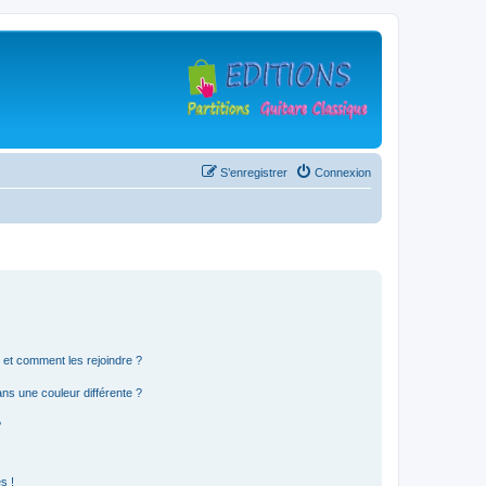
S’enregistrer
Connexion
s et comment les rejoindre ?
s une couleur différente ?
?
s !