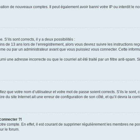
réation de nouveaux comptes. Il peut également avoir banni votre IP ou interdit le no
 S’ils sont corrects, il y a deux possibilités :
ins de 13 ans lors de l’enregistrement, alors vous devrez suivre les instructions r
me ou par un administrateur avant que vous puissiez vous connecter. Cette informat
rni une adresse incorrecte ou que le courriel ait été traité par un filtre anti-spam. S
iez que votre nom d’utilisateur et votre mot de passe soient corrects. S’ils le sont,
e du site Internet ait une erreur de configuration de son côté, et qu’il devra la corri
 connecter ?!
votre compte. En effet, il est courant de supprimer régulièrement les membres ne pos
ur le forum.