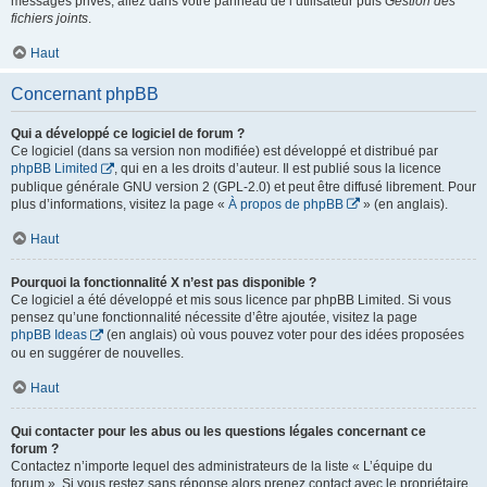
messages privés, allez dans votre panneau de l’utilisateur puis
Gestion des
fichiers joints
.
Haut
Concernant phpBB
Qui a développé ce logiciel de forum ?
Ce logiciel (dans sa version non modifiée) est développé et distribué par
phpBB Limited
, qui en a les droits d’auteur. Il est publié sous la licence
publique générale GNU version 2 (GPL-2.0) et peut être diffusé librement. Pour
plus d’informations, visitez la page «
À propos de phpBB
» (en anglais).
Haut
Pourquoi la fonctionnalité X n’est pas disponible ?
Ce logiciel a été développé et mis sous licence par phpBB Limited. Si vous
pensez qu’une fonctionnalité nécessite d’être ajoutée, visitez la page
phpBB Ideas
(en anglais) où vous pouvez voter pour des idées proposées
ou en suggérer de nouvelles.
Haut
Qui contacter pour les abus ou les questions légales concernant ce
forum ?
Contactez n’importe lequel des administrateurs de la liste « L’équipe du
forum ». Si vous restez sans réponse alors prenez contact avec le propriétaire