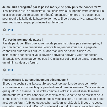
Je me suis enregistré par le passé mais je ne peux plus me connecter ?!
Il est possible qu’un administrateur ait désactivé ou supprimé votre compte. En
effet, il est courant de supprimer régulièrement les membres ne postant pas
pour réduire la taille de la base de données. Si cela vous arrive, tentez de vous
ré-enregistrer et soyez plus investi sur le forum.
Haut
J’ai perdu mon mot de passe !
Pas de panique ! Bien que votre mot de passe ne puisse pas être récupéré, il
peut facilement être réinitialisé. Pour ce faire, rendez vous sur la page de
connexion puis cliquez sur
J’ai oublié mon mot de passe
. Suivez les
instructions énoncées et vous devriez pouvoir à nouveau vous connecter.
Si toutefois vous ne parveniez pas à réinitialiser votre mot de passe, contactez
un administrateur du forum.
Haut
Pourquoi suis-je automatiquement déconnecté ?
Si vous ne cochez pas la case
Se souvenir de moi
lors de votre connexion,
vous ne resterez connecté que pendant une durée déterminée. Cela empêche
que quelqu’un d’autre utilise votre compte à votre insu en utilisant le même
ordinateur. Pour rester connecté, cochez la case
Se souvenir de moi
lors de la
connexion. Ce n’est pas recommandé si vous utilisez un ordinateur public pour
accéder au forum (bibliothèque, cyber-café, université, etc.). Si vous ne voyez
pas cette case, cela signifie qu’un administrateur du forum a désactivé cette