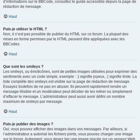
d’informations sur le BBCode, consultez le guide accessible depuis la page de
rédaction de message.
Haut
Puis-je utiliser le HTML ?
Non, il n’est pas possible de publier du HTML sur ce forum. La plupart des
mises en forme permises par le HTML peuvent être appliquées avec les
BBCodes.
Haut
Que sont les smileys ?
Les smileys, ou émoticônes, sont de petites images utilisées pour exprimer des
sentiments avec un code simple, exemple : :) signifie joyeux, :( signifie triste. La
liste complète des smileys est visible sur la page de rédaction de message.
Essayez toutefois de ne pas en abuser. Ils peuvent rapidement rendre un
message illisible et un modérateur peut décider de les retirer ou simplement
d’effacer le message. L’administrateur peut aussi avoir défini un nombre
maximum de smileys par message.
Haut
Puis-je publier des images ?
Oui, vous pouvez afficher des images dans vos messages. Par ailleurs, si
l’administrateur a autorisé les fichiers joints, vous pouvez charger une image
sur le forum. Autrement, vous devez lier une image placée sur un serveur Web