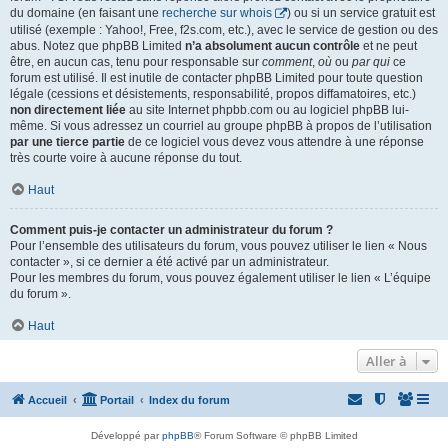
du domaine (en faisant une
recherche sur whois
) ou si un service gratuit est
utilisé (exemple : Yahoo!, Free, f2s.com, etc.), avec le service de gestion ou des
abus. Notez que phpBB Limited
n’a absolument aucun contrôle
et ne peut
être, en aucun cas, tenu pour responsable sur
comment
,
où
ou
par qui
ce
forum est utilisé. Il est inutile de contacter phpBB Limited pour toute question
légale (cessions et désistements, responsabilité, propos diffamatoires, etc.)
non directement liée
au site Internet phpbb.com ou au logiciel phpBB lui-
même. Si vous adressez un courriel au groupe phpBB à propos de l’utilisation
par une tierce partie
de ce logiciel vous devez vous attendre à une réponse
très courte voire à aucune réponse du tout.
Haut
Comment puis-je contacter un administrateur du forum ?
Pour l’ensemble des utilisateurs du forum, vous pouvez utiliser le lien « Nous
contacter », si ce dernier a été activé par un administrateur.
Pour les membres du forum, vous pouvez également utiliser le lien « L’équipe
du forum ».
Haut
Aller à
Accueil
Portail
Index du forum
Développé par
phpBB
® Forum Software © phpBB Limited