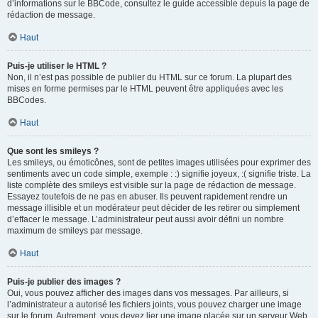
d’informations sur le BBCode, consultez le guide accessible depuis la page de
rédaction de message.
Haut
Puis-je utiliser le HTML ?
Non, il n’est pas possible de publier du HTML sur ce forum. La plupart des
mises en forme permises par le HTML peuvent être appliquées avec les
BBCodes.
Haut
Que sont les smileys ?
Les smileys, ou émoticônes, sont de petites images utilisées pour exprimer des
sentiments avec un code simple, exemple : :) signifie joyeux, :( signifie triste. La
liste complète des smileys est visible sur la page de rédaction de message.
Essayez toutefois de ne pas en abuser. Ils peuvent rapidement rendre un
message illisible et un modérateur peut décider de les retirer ou simplement
d’effacer le message. L’administrateur peut aussi avoir défini un nombre
maximum de smileys par message.
Haut
Puis-je publier des images ?
Oui, vous pouvez afficher des images dans vos messages. Par ailleurs, si
l’administrateur a autorisé les fichiers joints, vous pouvez charger une image
sur le forum. Autrement, vous devez lier une image placée sur un serveur Web