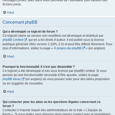
messages privés, allez dans votre panneau de l’utilisateur puis
Gestion des
fichiers joints
.
Haut
Concernant phpBB
Qui a développé ce logiciel de forum ?
Ce logiciel (dans sa version non modifiée) est développé et distribué par
phpBB Limited
, qui en a les droits d’auteur. Il est publié sous la licence
publique générale GNU version 2 (GPL-2.0) et peut être diffusé librement. Pour
plus d’informations, visitez la page «
À propos de phpBB
» (en anglais).
Haut
Pourquoi la fonctionnalité X n’est pas disponible ?
Ce logiciel a été développé et mis sous licence par phpBB Limited. Si vous
pensez qu’une fonctionnalité nécessite d’être ajoutée, visitez la page
phpBB Ideas
(en anglais) où vous pouvez voter pour des idées proposées
ou en suggérer de nouvelles.
Haut
Qui contacter pour les abus ou les questions légales concernant ce
forum ?
Contactez n’importe lequel des administrateurs de la liste « L’équipe du
forum ». Si vous restez sans réponse alors prenez contact avec le propriétaire