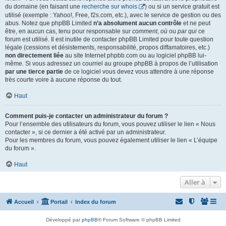
du domaine (en faisant une
recherche sur whois
) ou si un service gratuit est
utilisé (exemple : Yahoo!, Free, f2s.com, etc.), avec le service de gestion ou des
abus. Notez que phpBB Limited
n’a absolument aucun contrôle
et ne peut
être, en aucun cas, tenu pour responsable sur
comment
,
où
ou
par qui
ce
forum est utilisé. Il est inutile de contacter phpBB Limited pour toute question
légale (cessions et désistements, responsabilité, propos diffamatoires, etc.)
non directement liée
au site Internet phpbb.com ou au logiciel phpBB lui-
même. Si vous adressez un courriel au groupe phpBB à propos de l’utilisation
par une tierce partie
de ce logiciel vous devez vous attendre à une réponse
très courte voire à aucune réponse du tout.
Haut
Comment puis-je contacter un administrateur du forum ?
Pour l’ensemble des utilisateurs du forum, vous pouvez utiliser le lien « Nous
contacter », si ce dernier a été activé par un administrateur.
Pour les membres du forum, vous pouvez également utiliser le lien « L’équipe
du forum ».
Haut
Aller à
Accueil
Portail
Index du forum
Développé par
phpBB
® Forum Software © phpBB Limited