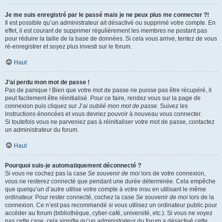
Je me suis enregistré par le passé mais je ne peux plus me connecter ?!
Il est possible qu’un administrateur ait désactivé ou supprimé votre compte. En
effet, il est courant de supprimer régulièrement les membres ne postant pas
pour réduire la taille de la base de données. Si cela vous arrive, tentez de vous
ré-enregistrer et soyez plus investi sur le forum.
Haut
J’ai perdu mon mot de passe !
Pas de panique ! Bien que votre mot de passe ne puisse pas être récupéré, il
peut facilement être réinitialisé. Pour ce faire, rendez vous sur la page de
connexion puis cliquez sur
J’ai oublié mon mot de passe
. Suivez les
instructions énoncées et vous devriez pouvoir à nouveau vous connecter.
Si toutefois vous ne parveniez pas à réinitialiser votre mot de passe, contactez
un administrateur du forum.
Haut
Pourquoi suis-je automatiquement déconnecté ?
Si vous ne cochez pas la case
Se souvenir de moi
lors de votre connexion,
vous ne resterez connecté que pendant une durée déterminée. Cela empêche
que quelqu’un d’autre utilise votre compte à votre insu en utilisant le même
ordinateur. Pour rester connecté, cochez la case
Se souvenir de moi
lors de la
connexion. Ce n’est pas recommandé si vous utilisez un ordinateur public pour
accéder au forum (bibliothèque, cyber-café, université, etc.). Si vous ne voyez
pas cette case, cela signifie qu’un administrateur du forum a désactivé cette