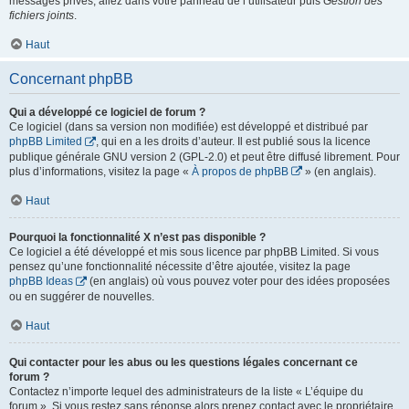
messages privés, allez dans votre panneau de l’utilisateur puis
Gestion des
fichiers joints
.
Haut
Concernant phpBB
Qui a développé ce logiciel de forum ?
Ce logiciel (dans sa version non modifiée) est développé et distribué par
phpBB Limited
, qui en a les droits d’auteur. Il est publié sous la licence
publique générale GNU version 2 (GPL-2.0) et peut être diffusé librement. Pour
plus d’informations, visitez la page «
À propos de phpBB
» (en anglais).
Haut
Pourquoi la fonctionnalité X n’est pas disponible ?
Ce logiciel a été développé et mis sous licence par phpBB Limited. Si vous
pensez qu’une fonctionnalité nécessite d’être ajoutée, visitez la page
phpBB Ideas
(en anglais) où vous pouvez voter pour des idées proposées
ou en suggérer de nouvelles.
Haut
Qui contacter pour les abus ou les questions légales concernant ce
forum ?
Contactez n’importe lequel des administrateurs de la liste « L’équipe du
forum ». Si vous restez sans réponse alors prenez contact avec le propriétaire