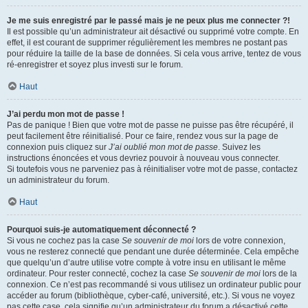
Je me suis enregistré par le passé mais je ne peux plus me connecter ?!
Il est possible qu’un administrateur ait désactivé ou supprimé votre compte. En
effet, il est courant de supprimer régulièrement les membres ne postant pas
pour réduire la taille de la base de données. Si cela vous arrive, tentez de vous
ré-enregistrer et soyez plus investi sur le forum.
Haut
J’ai perdu mon mot de passe !
Pas de panique ! Bien que votre mot de passe ne puisse pas être récupéré, il
peut facilement être réinitialisé. Pour ce faire, rendez vous sur la page de
connexion puis cliquez sur
J’ai oublié mon mot de passe
. Suivez les
instructions énoncées et vous devriez pouvoir à nouveau vous connecter.
Si toutefois vous ne parveniez pas à réinitialiser votre mot de passe, contactez
un administrateur du forum.
Haut
Pourquoi suis-je automatiquement déconnecté ?
Si vous ne cochez pas la case
Se souvenir de moi
lors de votre connexion,
vous ne resterez connecté que pendant une durée déterminée. Cela empêche
que quelqu’un d’autre utilise votre compte à votre insu en utilisant le même
ordinateur. Pour rester connecté, cochez la case
Se souvenir de moi
lors de la
connexion. Ce n’est pas recommandé si vous utilisez un ordinateur public pour
accéder au forum (bibliothèque, cyber-café, université, etc.). Si vous ne voyez
pas cette case, cela signifie qu’un administrateur du forum a désactivé cette