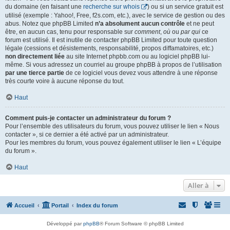
du domaine (en faisant une
recherche sur whois
) ou si un service gratuit est
utilisé (exemple : Yahoo!, Free, f2s.com, etc.), avec le service de gestion ou des
abus. Notez que phpBB Limited
n’a absolument aucun contrôle
et ne peut
être, en aucun cas, tenu pour responsable sur
comment
,
où
ou
par qui
ce
forum est utilisé. Il est inutile de contacter phpBB Limited pour toute question
légale (cessions et désistements, responsabilité, propos diffamatoires, etc.)
non directement liée
au site Internet phpbb.com ou au logiciel phpBB lui-
même. Si vous adressez un courriel au groupe phpBB à propos de l’utilisation
par une tierce partie
de ce logiciel vous devez vous attendre à une réponse
très courte voire à aucune réponse du tout.
Haut
Comment puis-je contacter un administrateur du forum ?
Pour l’ensemble des utilisateurs du forum, vous pouvez utiliser le lien « Nous
contacter », si ce dernier a été activé par un administrateur.
Pour les membres du forum, vous pouvez également utiliser le lien « L’équipe
du forum ».
Haut
Aller à
Accueil
Portail
Index du forum
Développé par
phpBB
® Forum Software © phpBB Limited