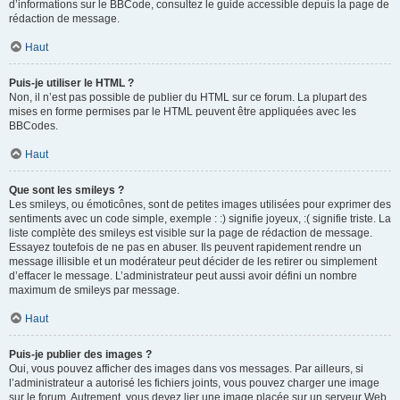
d’informations sur le BBCode, consultez le guide accessible depuis la page de
rédaction de message.
Haut
Puis-je utiliser le HTML ?
Non, il n’est pas possible de publier du HTML sur ce forum. La plupart des
mises en forme permises par le HTML peuvent être appliquées avec les
BBCodes.
Haut
Que sont les smileys ?
Les smileys, ou émoticônes, sont de petites images utilisées pour exprimer des
sentiments avec un code simple, exemple : :) signifie joyeux, :( signifie triste. La
liste complète des smileys est visible sur la page de rédaction de message.
Essayez toutefois de ne pas en abuser. Ils peuvent rapidement rendre un
message illisible et un modérateur peut décider de les retirer ou simplement
d’effacer le message. L’administrateur peut aussi avoir défini un nombre
maximum de smileys par message.
Haut
Puis-je publier des images ?
Oui, vous pouvez afficher des images dans vos messages. Par ailleurs, si
l’administrateur a autorisé les fichiers joints, vous pouvez charger une image
sur le forum. Autrement, vous devez lier une image placée sur un serveur Web