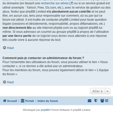
du domaine (en faisant une
recherche sur whois
) ou si un service gratuit est
utilisé (exemple : Yahoo!, Free, f2s.com, etc.), avec le service de gestion ou des
abus. Notez que phpBB Limited
n’a absolument aucun contrôle
et ne peut
être, en aucun cas, tenu pour responsable sur
comment
,
où
ou
par qui
ce
forum est utilisé. Il est inutile de contacter phpBB Limited pour toute question
légale (cessions et désistements, responsabilité, propos diffamatoires, etc.)
non directement liée
au site Internet phpbb.com ou au logiciel phpBB lui-
même. Si vous adressez un courriel au groupe phpBB à propos de l’utilisation
par une tierce partie
de ce logiciel vous devez vous attendre à une réponse
très courte voire à aucune réponse du tout.
Haut
Comment puis-je contacter un administrateur du forum ?
Pour l’ensemble des utilisateurs du forum, vous pouvez utiliser le lien « Nous
contacter », si ce dernier a été activé par un administrateur.
Pour les membres du forum, vous pouvez également utiliser le lien « L’équipe
du forum ».
Haut
Aller à
Accueil
Portail
Index du forum
Développé par
phpBB
® Forum Software © phpBB Limited