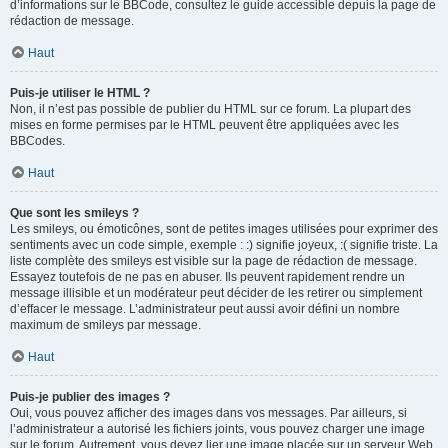
d’informations sur le BBCode, consultez le guide accessible depuis la page de
rédaction de message.
Haut
Puis-je utiliser le HTML ?
Non, il n’est pas possible de publier du HTML sur ce forum. La plupart des
mises en forme permises par le HTML peuvent être appliquées avec les
BBCodes.
Haut
Que sont les smileys ?
Les smileys, ou émoticônes, sont de petites images utilisées pour exprimer des
sentiments avec un code simple, exemple : :) signifie joyeux, :( signifie triste. La
liste complète des smileys est visible sur la page de rédaction de message.
Essayez toutefois de ne pas en abuser. Ils peuvent rapidement rendre un
message illisible et un modérateur peut décider de les retirer ou simplement
d’effacer le message. L’administrateur peut aussi avoir défini un nombre
maximum de smileys par message.
Haut
Puis-je publier des images ?
Oui, vous pouvez afficher des images dans vos messages. Par ailleurs, si
l’administrateur a autorisé les fichiers joints, vous pouvez charger une image
sur le forum. Autrement, vous devez lier une image placée sur un serveur Web