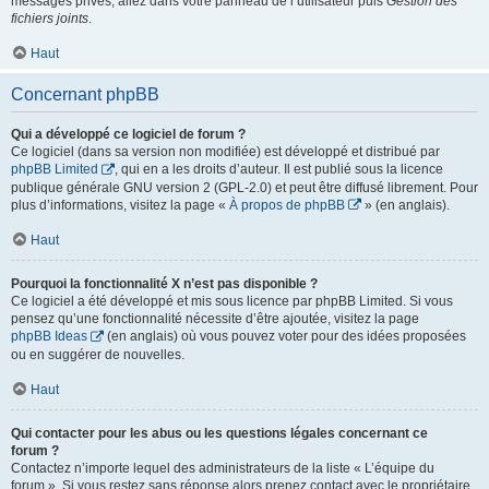
messages privés, allez dans votre panneau de l’utilisateur puis
Gestion des
fichiers joints
.
Haut
Concernant phpBB
Qui a développé ce logiciel de forum ?
Ce logiciel (dans sa version non modifiée) est développé et distribué par
phpBB Limited
, qui en a les droits d’auteur. Il est publié sous la licence
publique générale GNU version 2 (GPL-2.0) et peut être diffusé librement. Pour
plus d’informations, visitez la page «
À propos de phpBB
» (en anglais).
Haut
Pourquoi la fonctionnalité X n’est pas disponible ?
Ce logiciel a été développé et mis sous licence par phpBB Limited. Si vous
pensez qu’une fonctionnalité nécessite d’être ajoutée, visitez la page
phpBB Ideas
(en anglais) où vous pouvez voter pour des idées proposées
ou en suggérer de nouvelles.
Haut
Qui contacter pour les abus ou les questions légales concernant ce
forum ?
Contactez n’importe lequel des administrateurs de la liste « L’équipe du
forum ». Si vous restez sans réponse alors prenez contact avec le propriétaire