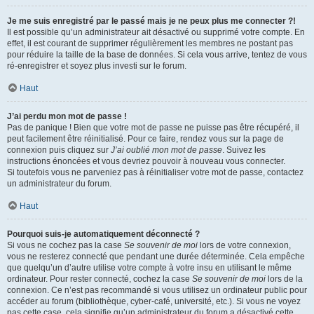
Je me suis enregistré par le passé mais je ne peux plus me connecter ?!
Il est possible qu’un administrateur ait désactivé ou supprimé votre compte. En
effet, il est courant de supprimer régulièrement les membres ne postant pas
pour réduire la taille de la base de données. Si cela vous arrive, tentez de vous
ré-enregistrer et soyez plus investi sur le forum.
Haut
J’ai perdu mon mot de passe !
Pas de panique ! Bien que votre mot de passe ne puisse pas être récupéré, il
peut facilement être réinitialisé. Pour ce faire, rendez vous sur la page de
connexion puis cliquez sur
J’ai oublié mon mot de passe
. Suivez les
instructions énoncées et vous devriez pouvoir à nouveau vous connecter.
Si toutefois vous ne parveniez pas à réinitialiser votre mot de passe, contactez
un administrateur du forum.
Haut
Pourquoi suis-je automatiquement déconnecté ?
Si vous ne cochez pas la case
Se souvenir de moi
lors de votre connexion,
vous ne resterez connecté que pendant une durée déterminée. Cela empêche
que quelqu’un d’autre utilise votre compte à votre insu en utilisant le même
ordinateur. Pour rester connecté, cochez la case
Se souvenir de moi
lors de la
connexion. Ce n’est pas recommandé si vous utilisez un ordinateur public pour
accéder au forum (bibliothèque, cyber-café, université, etc.). Si vous ne voyez
pas cette case, cela signifie qu’un administrateur du forum a désactivé cette