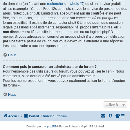
du domaine (en faisant une
recherche sur whois
) ou si un service gratuit est
utilisé (exemple : Yahoo!, Free, f2s.com, etc.), avec le service de gestion ou des
abus. Notez que phpBB Limited
n’a absolument aucun contrôle
et ne peut
être, en aucun cas, tenu pour responsable sur
comment
,
où
ou
par qui
ce
forum est utilisé. Il est inutile de contacter phpBB Limited pour toute question
légale (cessions et désistements, responsabilité, propos diffamatoires, etc.)
non directement liée
au site Internet phpbb.com ou au logiciel phpBB lui-
même. Si vous adressez un courriel au groupe phpBB à propos de l’utilisation
par une tierce partie
de ce logiciel vous devez vous attendre à une réponse
très courte voire à aucune réponse du tout.
Haut
Comment puis-je contacter un administrateur du forum ?
Pour l’ensemble des utilisateurs du forum, vous pouvez utiliser le lien « Nous
contacter », si ce dernier a été activé par un administrateur.
Pour les membres du forum, vous pouvez également utiliser le lien « L’équipe
du forum ».
Haut
Aller à
Accueil
Portail
Index du forum
Développé par
phpBB
® Forum Software © phpBB Limited