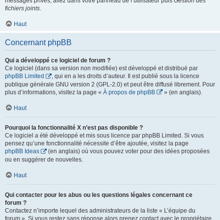
messages privés, allez dans votre panneau de l’utilisateur puis
Gestion des
fichiers joints
.
Haut
Concernant phpBB
Qui a développé ce logiciel de forum ?
Ce logiciel (dans sa version non modifiée) est développé et distribué par
phpBB Limited
, qui en a les droits d’auteur. Il est publié sous la licence
publique générale GNU version 2 (GPL-2.0) et peut être diffusé librement. Pour
plus d’informations, visitez la page «
À propos de phpBB
» (en anglais).
Haut
Pourquoi la fonctionnalité X n’est pas disponible ?
Ce logiciel a été développé et mis sous licence par phpBB Limited. Si vous
pensez qu’une fonctionnalité nécessite d’être ajoutée, visitez la page
phpBB Ideas
(en anglais) où vous pouvez voter pour des idées proposées
ou en suggérer de nouvelles.
Haut
Qui contacter pour les abus ou les questions légales concernant ce
forum ?
Contactez n’importe lequel des administrateurs de la liste « L’équipe du
forum ». Si vous restez sans réponse alors prenez contact avec le propriétaire