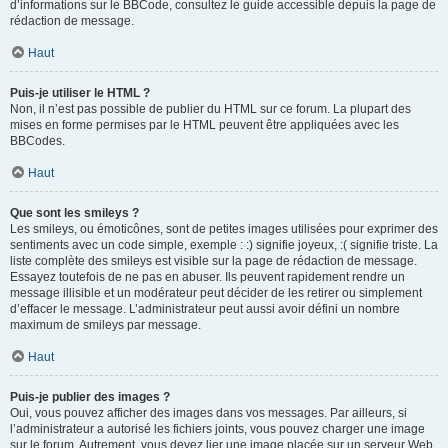
d’informations sur le BBCode, consultez le guide accessible depuis la page de
rédaction de message.
Haut
Puis-je utiliser le HTML ?
Non, il n’est pas possible de publier du HTML sur ce forum. La plupart des
mises en forme permises par le HTML peuvent être appliquées avec les
BBCodes.
Haut
Que sont les smileys ?
Les smileys, ou émoticônes, sont de petites images utilisées pour exprimer des
sentiments avec un code simple, exemple : :) signifie joyeux, :( signifie triste. La
liste complète des smileys est visible sur la page de rédaction de message.
Essayez toutefois de ne pas en abuser. Ils peuvent rapidement rendre un
message illisible et un modérateur peut décider de les retirer ou simplement
d’effacer le message. L’administrateur peut aussi avoir défini un nombre
maximum de smileys par message.
Haut
Puis-je publier des images ?
Oui, vous pouvez afficher des images dans vos messages. Par ailleurs, si
l’administrateur a autorisé les fichiers joints, vous pouvez charger une image
sur le forum. Autrement, vous devez lier une image placée sur un serveur Web