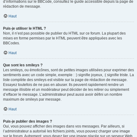
d’informations sur le BBCode, consultez le guide accessible depuis la page de
rédaction de message.
Haut
Puis-je utiliser le HTML ?
Non, il n’est pas possible de publier du HTML sur ce forum. La plupart des
mises en forme permises par le HTML peuvent être appliquées avec les
BBCodes.
Haut
Que sont les smileys ?
Les smileys, ou émoticônes, sont de petites images utilisées pour exprimer des
sentiments avec un code simple, exemple : :) signifie joyeux, :( signifie triste. La
liste complète des smileys est visible sur la page de rédaction de message.
Essayez toutefois de ne pas en abuser. Ils peuvent rapidement rendre un
message illisible et un modérateur peut décider de les retirer ou simplement
d’effacer le message. L’administrateur peut aussi avoir défini un nombre
maximum de smileys par message.
Haut
Puis-je publier des images ?
Oui, vous pouvez afficher des images dans vos messages. Par ailleurs, si
l’administrateur a autorisé les fichiers joints, vous pouvez charger une image
sur le forum. Autrement, vous devez lier une image placée sur un serveur Web