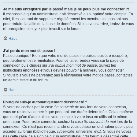
Je me suis enregistré par le passé mais je ne peux plus me connecter ?!
Il est possible qu’un administrateur ait désactivé ou supprimé votre compte. En
effet, il est courant de supprimer régulièrement les membres ne postant pas
pour réduire la taille de la base de données. Si cela vous arrive, tentez de vous
ré-enregistrer et soyez plus investi sur le forum.
Haut
J’ai perdu mon mot de passe !
Pas de panique ! Bien que votre mot de passe ne puisse pas être récupéré, il
peut facilement être réinitialisé. Pour ce faire, rendez vous sur la page de
connexion puis cliquez sur
J’ai oublié mon mot de passe
. Suivez les
instructions énoncées et vous devriez pouvoir à nouveau vous connecter.
Si toutefois vous ne parveniez pas à réinitialiser votre mot de passe, contactez
un administrateur du forum.
Haut
Pourquoi suis-je automatiquement déconnecté ?
Si vous ne cochez pas la case
Se souvenir de moi
lors de votre connexion,
vous ne resterez connecté que pendant une durée déterminée. Cela empêche
que quelqu’un d’autre utilise votre compte à votre insu en utilisant le même
ordinateur. Pour rester connecté, cochez la case
Se souvenir de moi
lors de la
connexion. Ce n’est pas recommandé si vous utilisez un ordinateur public pour
accéder au forum (bibliothèque, cyber-café, université, etc.). Si vous ne voyez
pas cette case, cela signifie qu’un administrateur du forum a désactivé cette