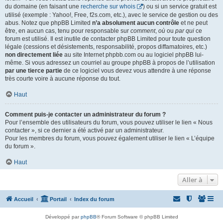
du domaine (en faisant une
recherche sur whois
) ou si un service gratuit est
utilisé (exemple : Yahoo!, Free, f2s.com, etc.), avec le service de gestion ou des
abus. Notez que phpBB Limited
n’a absolument aucun contrôle
et ne peut
être, en aucun cas, tenu pour responsable sur
comment
,
où
ou
par qui
ce
forum est utilisé. Il est inutile de contacter phpBB Limited pour toute question
légale (cessions et désistements, responsabilité, propos diffamatoires, etc.)
non directement liée
au site Internet phpbb.com ou au logiciel phpBB lui-
même. Si vous adressez un courriel au groupe phpBB à propos de l’utilisation
par une tierce partie
de ce logiciel vous devez vous attendre à une réponse
très courte voire à aucune réponse du tout.
Haut
Comment puis-je contacter un administrateur du forum ?
Pour l’ensemble des utilisateurs du forum, vous pouvez utiliser le lien « Nous
contacter », si ce dernier a été activé par un administrateur.
Pour les membres du forum, vous pouvez également utiliser le lien « L’équipe
du forum ».
Haut
Aller à
Accueil
Portail
Index du forum
Développé par
phpBB
® Forum Software © phpBB Limited