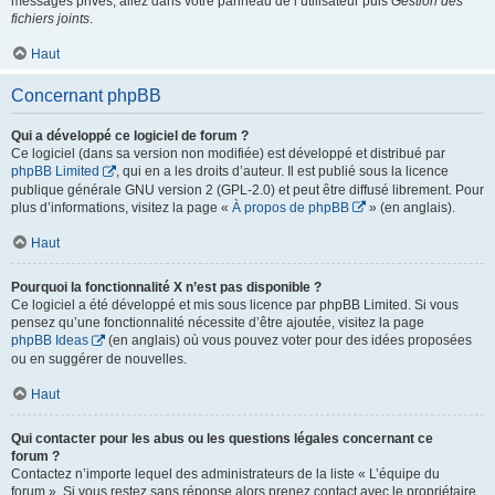
messages privés, allez dans votre panneau de l’utilisateur puis
Gestion des
fichiers joints
.
Haut
Concernant phpBB
Qui a développé ce logiciel de forum ?
Ce logiciel (dans sa version non modifiée) est développé et distribué par
phpBB Limited
, qui en a les droits d’auteur. Il est publié sous la licence
publique générale GNU version 2 (GPL-2.0) et peut être diffusé librement. Pour
plus d’informations, visitez la page «
À propos de phpBB
» (en anglais).
Haut
Pourquoi la fonctionnalité X n’est pas disponible ?
Ce logiciel a été développé et mis sous licence par phpBB Limited. Si vous
pensez qu’une fonctionnalité nécessite d’être ajoutée, visitez la page
phpBB Ideas
(en anglais) où vous pouvez voter pour des idées proposées
ou en suggérer de nouvelles.
Haut
Qui contacter pour les abus ou les questions légales concernant ce
forum ?
Contactez n’importe lequel des administrateurs de la liste « L’équipe du
forum ». Si vous restez sans réponse alors prenez contact avec le propriétaire