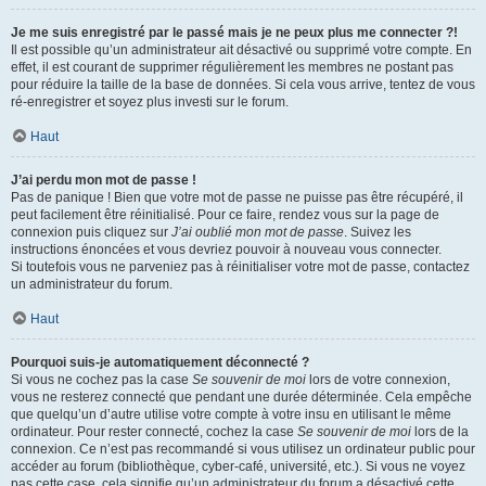
Je me suis enregistré par le passé mais je ne peux plus me connecter ?!
Il est possible qu’un administrateur ait désactivé ou supprimé votre compte. En
effet, il est courant de supprimer régulièrement les membres ne postant pas
pour réduire la taille de la base de données. Si cela vous arrive, tentez de vous
ré-enregistrer et soyez plus investi sur le forum.
Haut
J’ai perdu mon mot de passe !
Pas de panique ! Bien que votre mot de passe ne puisse pas être récupéré, il
peut facilement être réinitialisé. Pour ce faire, rendez vous sur la page de
connexion puis cliquez sur
J’ai oublié mon mot de passe
. Suivez les
instructions énoncées et vous devriez pouvoir à nouveau vous connecter.
Si toutefois vous ne parveniez pas à réinitialiser votre mot de passe, contactez
un administrateur du forum.
Haut
Pourquoi suis-je automatiquement déconnecté ?
Si vous ne cochez pas la case
Se souvenir de moi
lors de votre connexion,
vous ne resterez connecté que pendant une durée déterminée. Cela empêche
que quelqu’un d’autre utilise votre compte à votre insu en utilisant le même
ordinateur. Pour rester connecté, cochez la case
Se souvenir de moi
lors de la
connexion. Ce n’est pas recommandé si vous utilisez un ordinateur public pour
accéder au forum (bibliothèque, cyber-café, université, etc.). Si vous ne voyez
pas cette case, cela signifie qu’un administrateur du forum a désactivé cette