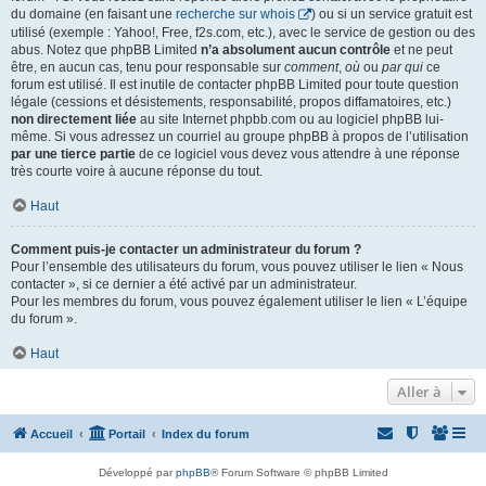
du domaine (en faisant une
recherche sur whois
) ou si un service gratuit est
utilisé (exemple : Yahoo!, Free, f2s.com, etc.), avec le service de gestion ou des
abus. Notez que phpBB Limited
n’a absolument aucun contrôle
et ne peut
être, en aucun cas, tenu pour responsable sur
comment
,
où
ou
par qui
ce
forum est utilisé. Il est inutile de contacter phpBB Limited pour toute question
légale (cessions et désistements, responsabilité, propos diffamatoires, etc.)
non directement liée
au site Internet phpbb.com ou au logiciel phpBB lui-
même. Si vous adressez un courriel au groupe phpBB à propos de l’utilisation
par une tierce partie
de ce logiciel vous devez vous attendre à une réponse
très courte voire à aucune réponse du tout.
Haut
Comment puis-je contacter un administrateur du forum ?
Pour l’ensemble des utilisateurs du forum, vous pouvez utiliser le lien « Nous
contacter », si ce dernier a été activé par un administrateur.
Pour les membres du forum, vous pouvez également utiliser le lien « L’équipe
du forum ».
Haut
Aller à
Accueil
Portail
Index du forum
Développé par
phpBB
® Forum Software © phpBB Limited