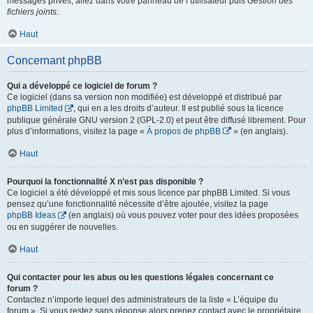
messages privés, allez dans votre panneau de l’utilisateur puis
Gestion des
fichiers joints
.
Haut
Concernant phpBB
Qui a développé ce logiciel de forum ?
Ce logiciel (dans sa version non modifiée) est développé et distribué par
phpBB Limited
, qui en a les droits d’auteur. Il est publié sous la licence
publique générale GNU version 2 (GPL-2.0) et peut être diffusé librement. Pour
plus d’informations, visitez la page «
À propos de phpBB
» (en anglais).
Haut
Pourquoi la fonctionnalité X n’est pas disponible ?
Ce logiciel a été développé et mis sous licence par phpBB Limited. Si vous
pensez qu’une fonctionnalité nécessite d’être ajoutée, visitez la page
phpBB Ideas
(en anglais) où vous pouvez voter pour des idées proposées
ou en suggérer de nouvelles.
Haut
Qui contacter pour les abus ou les questions légales concernant ce
forum ?
Contactez n’importe lequel des administrateurs de la liste « L’équipe du
forum ». Si vous restez sans réponse alors prenez contact avec le propriétaire