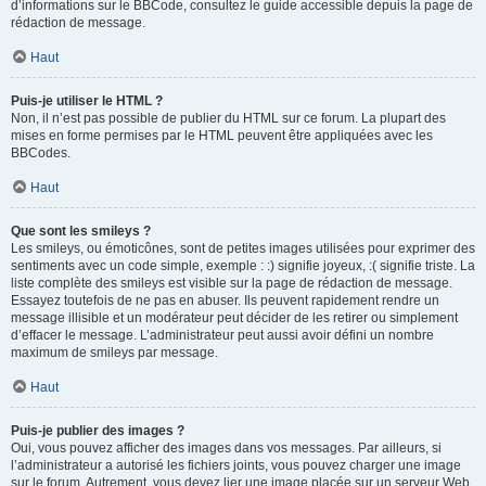
d’informations sur le BBCode, consultez le guide accessible depuis la page de
rédaction de message.
Haut
Puis-je utiliser le HTML ?
Non, il n’est pas possible de publier du HTML sur ce forum. La plupart des
mises en forme permises par le HTML peuvent être appliquées avec les
BBCodes.
Haut
Que sont les smileys ?
Les smileys, ou émoticônes, sont de petites images utilisées pour exprimer des
sentiments avec un code simple, exemple : :) signifie joyeux, :( signifie triste. La
liste complète des smileys est visible sur la page de rédaction de message.
Essayez toutefois de ne pas en abuser. Ils peuvent rapidement rendre un
message illisible et un modérateur peut décider de les retirer ou simplement
d’effacer le message. L’administrateur peut aussi avoir défini un nombre
maximum de smileys par message.
Haut
Puis-je publier des images ?
Oui, vous pouvez afficher des images dans vos messages. Par ailleurs, si
l’administrateur a autorisé les fichiers joints, vous pouvez charger une image
sur le forum. Autrement, vous devez lier une image placée sur un serveur Web