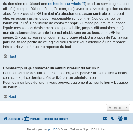
du domaine (en faisant une
recherche sur whois
) ou si un service gratuit est
utilisé (exemple : Yahoo!, Free, f2s.com, etc.), avec le service de gestion ou des
abus. Notez que phpBB Limited
n’a absolument aucun contrôle
et ne peut
être, en aucun cas, tenu pour responsable sur
comment
,
où
ou
par qui
ce
forum est utilisé. Il est inutile de contacter phpBB Limited pour toute question
légale (cessions et désistements, responsabilité, propos diffamatoires, etc.)
non directement liée
au site Internet phpbb.com ou au logiciel phpBB lui-
même. Si vous adressez un courriel au groupe phpBB à propos de l’utilisation
par une tierce partie
de ce logiciel vous devez vous attendre à une réponse
très courte voire à aucune réponse du tout.
Haut
Comment puis-je contacter un administrateur du forum ?
Pour l’ensemble des utilisateurs du forum, vous pouvez utiliser le lien « Nous
contacter », si ce dernier a été activé par un administrateur.
Pour les membres du forum, vous pouvez également utiliser le lien « L’équipe
du forum ».
Haut
Aller à
Accueil
Portail
Index du forum
Développé par
phpBB
® Forum Software © phpBB Limited