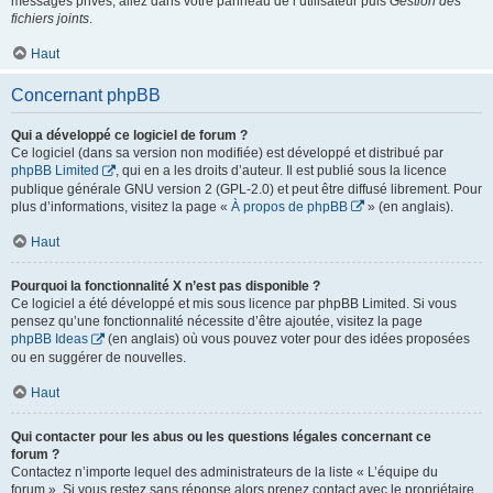
messages privés, allez dans votre panneau de l’utilisateur puis
Gestion des
fichiers joints
.
Haut
Concernant phpBB
Qui a développé ce logiciel de forum ?
Ce logiciel (dans sa version non modifiée) est développé et distribué par
phpBB Limited
, qui en a les droits d’auteur. Il est publié sous la licence
publique générale GNU version 2 (GPL-2.0) et peut être diffusé librement. Pour
plus d’informations, visitez la page «
À propos de phpBB
» (en anglais).
Haut
Pourquoi la fonctionnalité X n’est pas disponible ?
Ce logiciel a été développé et mis sous licence par phpBB Limited. Si vous
pensez qu’une fonctionnalité nécessite d’être ajoutée, visitez la page
phpBB Ideas
(en anglais) où vous pouvez voter pour des idées proposées
ou en suggérer de nouvelles.
Haut
Qui contacter pour les abus ou les questions légales concernant ce
forum ?
Contactez n’importe lequel des administrateurs de la liste « L’équipe du
forum ». Si vous restez sans réponse alors prenez contact avec le propriétaire