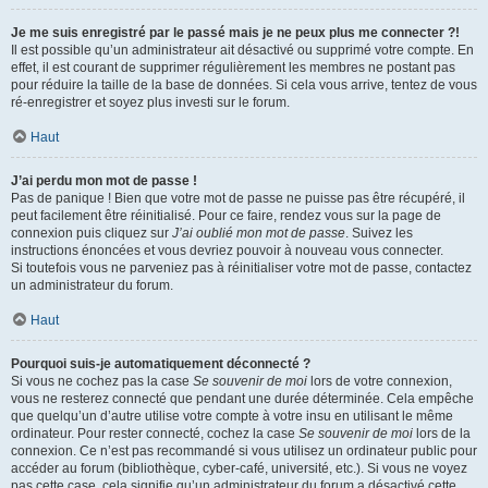
Je me suis enregistré par le passé mais je ne peux plus me connecter ?!
Il est possible qu’un administrateur ait désactivé ou supprimé votre compte. En
effet, il est courant de supprimer régulièrement les membres ne postant pas
pour réduire la taille de la base de données. Si cela vous arrive, tentez de vous
ré-enregistrer et soyez plus investi sur le forum.
Haut
J’ai perdu mon mot de passe !
Pas de panique ! Bien que votre mot de passe ne puisse pas être récupéré, il
peut facilement être réinitialisé. Pour ce faire, rendez vous sur la page de
connexion puis cliquez sur
J’ai oublié mon mot de passe
. Suivez les
instructions énoncées et vous devriez pouvoir à nouveau vous connecter.
Si toutefois vous ne parveniez pas à réinitialiser votre mot de passe, contactez
un administrateur du forum.
Haut
Pourquoi suis-je automatiquement déconnecté ?
Si vous ne cochez pas la case
Se souvenir de moi
lors de votre connexion,
vous ne resterez connecté que pendant une durée déterminée. Cela empêche
que quelqu’un d’autre utilise votre compte à votre insu en utilisant le même
ordinateur. Pour rester connecté, cochez la case
Se souvenir de moi
lors de la
connexion. Ce n’est pas recommandé si vous utilisez un ordinateur public pour
accéder au forum (bibliothèque, cyber-café, université, etc.). Si vous ne voyez
pas cette case, cela signifie qu’un administrateur du forum a désactivé cette