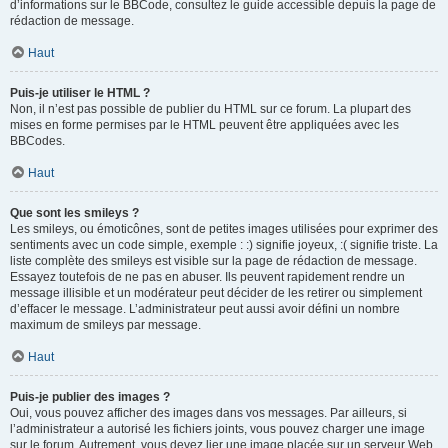
d’informations sur le BBCode, consultez le guide accessible depuis la page de
rédaction de message.
Haut
Puis-je utiliser le HTML ?
Non, il n’est pas possible de publier du HTML sur ce forum. La plupart des
mises en forme permises par le HTML peuvent être appliquées avec les
BBCodes.
Haut
Que sont les smileys ?
Les smileys, ou émoticônes, sont de petites images utilisées pour exprimer des
sentiments avec un code simple, exemple : :) signifie joyeux, :( signifie triste. La
liste complète des smileys est visible sur la page de rédaction de message.
Essayez toutefois de ne pas en abuser. Ils peuvent rapidement rendre un
message illisible et un modérateur peut décider de les retirer ou simplement
d’effacer le message. L’administrateur peut aussi avoir défini un nombre
maximum de smileys par message.
Haut
Puis-je publier des images ?
Oui, vous pouvez afficher des images dans vos messages. Par ailleurs, si
l’administrateur a autorisé les fichiers joints, vous pouvez charger une image
sur le forum. Autrement, vous devez lier une image placée sur un serveur Web