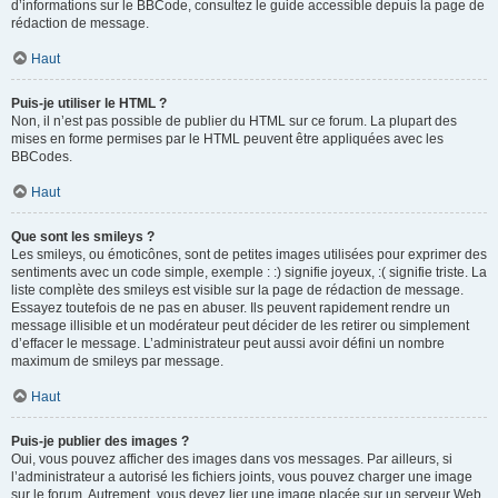
d’informations sur le BBCode, consultez le guide accessible depuis la page de
rédaction de message.
Haut
Puis-je utiliser le HTML ?
Non, il n’est pas possible de publier du HTML sur ce forum. La plupart des
mises en forme permises par le HTML peuvent être appliquées avec les
BBCodes.
Haut
Que sont les smileys ?
Les smileys, ou émoticônes, sont de petites images utilisées pour exprimer des
sentiments avec un code simple, exemple : :) signifie joyeux, :( signifie triste. La
liste complète des smileys est visible sur la page de rédaction de message.
Essayez toutefois de ne pas en abuser. Ils peuvent rapidement rendre un
message illisible et un modérateur peut décider de les retirer ou simplement
d’effacer le message. L’administrateur peut aussi avoir défini un nombre
maximum de smileys par message.
Haut
Puis-je publier des images ?
Oui, vous pouvez afficher des images dans vos messages. Par ailleurs, si
l’administrateur a autorisé les fichiers joints, vous pouvez charger une image
sur le forum. Autrement, vous devez lier une image placée sur un serveur Web