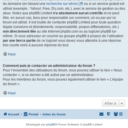
du domaine (en faisant une
recherche sur whois
) ou si un service gratuit est
utilisé (exemple : Yahoo!, Free, f2s.com, etc.), avec le service de gestion ou des
abus. Notez que phpBB Limited
n’a absolument aucun contrôle
et ne peut
être, en aucun cas, tenu pour responsable sur
comment
,
où
ou
par qui
ce
forum est utilisé. Il est inutile de contacter phpBB Limited pour toute question
légale (cessions et désistements, responsabilité, propos diffamatoires, etc.)
non directement liée
au site Internet phpbb.com ou au logiciel phpBB lui-
même. Si vous adressez un courriel au groupe phpBB à propos de l’utilisation
par une tierce partie
de ce logiciel vous devez vous attendre à une réponse
très courte voire à aucune réponse du tout.
Haut
Comment puis-je contacter un administrateur du forum ?
Pour l’ensemble des utilisateurs du forum, vous pouvez utiliser le lien « Nous
contacter », si ce dernier a été activé par un administrateur.
Pour les membres du forum, vous pouvez également utiliser le lien « L’équipe
du forum ».
Haut
Aller à
Accueil
Portail
Index du forum
Développé par
phpBB
® Forum Software © phpBB Limited