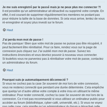
Je me suis enregistré par le passé mais je ne peux plus me connecter ?!
Il est possible qu’un administrateur ait désactivé ou supprimé votre compte. En
effet, il est courant de supprimer régulièrement les membres ne postant pas
pour réduire la taille de la base de données. Si cela vous arrive, tentez de vous
ré-enregistrer et soyez plus investi sur le forum.
Haut
J’ai perdu mon mot de passe !
Pas de panique ! Bien que votre mot de passe ne puisse pas être récupéré, il
peut facilement être réinitialisé. Pour ce faire, rendez vous sur la page de
connexion puis cliquez sur
J’ai oublié mon mot de passe
. Suivez les
instructions énoncées et vous devriez pouvoir à nouveau vous connecter.
Si toutefois vous ne parveniez pas à réinitialiser votre mot de passe, contactez
un administrateur du forum.
Haut
Pourquoi suis-je automatiquement déconnecté ?
Si vous ne cochez pas la case
Se souvenir de moi
lors de votre connexion,
vous ne resterez connecté que pendant une durée déterminée. Cela empêche
que quelqu’un d’autre utilise votre compte à votre insu en utilisant le même
ordinateur. Pour rester connecté, cochez la case
Se souvenir de moi
lors de la
connexion. Ce n’est pas recommandé si vous utilisez un ordinateur public pour
accéder au forum (bibliothèque, cyber-café, université, etc.). Si vous ne voyez
pas cette case, cela signifie qu’un administrateur du forum a désactivé cette