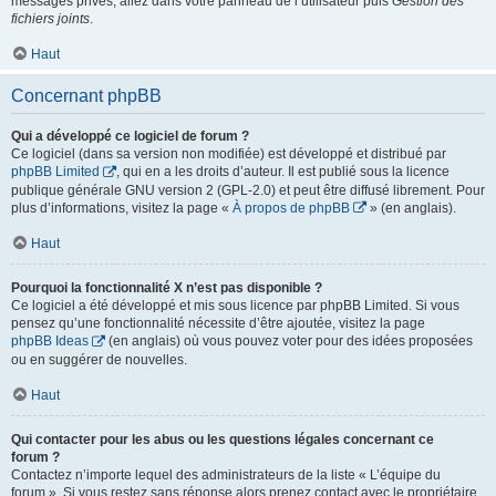
messages privés, allez dans votre panneau de l’utilisateur puis
Gestion des
fichiers joints
.
Haut
Concernant phpBB
Qui a développé ce logiciel de forum ?
Ce logiciel (dans sa version non modifiée) est développé et distribué par
phpBB Limited
, qui en a les droits d’auteur. Il est publié sous la licence
publique générale GNU version 2 (GPL-2.0) et peut être diffusé librement. Pour
plus d’informations, visitez la page «
À propos de phpBB
» (en anglais).
Haut
Pourquoi la fonctionnalité X n’est pas disponible ?
Ce logiciel a été développé et mis sous licence par phpBB Limited. Si vous
pensez qu’une fonctionnalité nécessite d’être ajoutée, visitez la page
phpBB Ideas
(en anglais) où vous pouvez voter pour des idées proposées
ou en suggérer de nouvelles.
Haut
Qui contacter pour les abus ou les questions légales concernant ce
forum ?
Contactez n’importe lequel des administrateurs de la liste « L’équipe du
forum ». Si vous restez sans réponse alors prenez contact avec le propriétaire