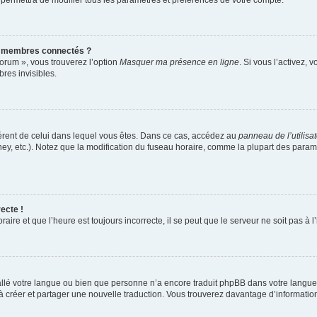
 permettra de modifier tous les paramètres et préférences de votre compte.
s membres connectés ?
forum », vous trouverez l’option
Masquer ma présence en ligne
. Si vous l’activez, 
es invisibles.
ifférent de celui dans lequel vous êtes. Dans ce cas, accédez au
panneau de l’utilisa
ney, etc.). Notez que la modification du fuseau horaire, comme la plupart des para
ecte !
aire et que l’heure est toujours incorrecte, il se peut que le serveur ne soit pas à
nstallé votre langue ou bien que personne n’a encore traduit phpBB dans votre lang
s à créer et partager une nouvelle traduction. Vous trouverez davantage d’information