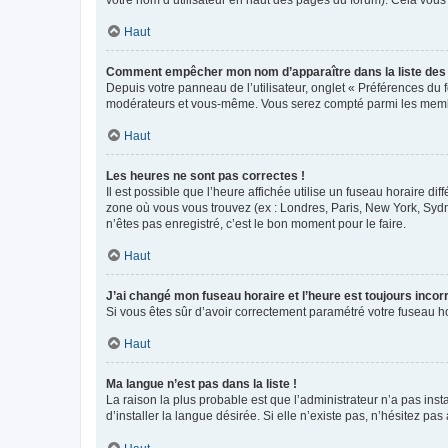
votre nom d’utilisateur en haut des pages du forum). Cela vous
Haut
Comment empêcher mon nom d’apparaître dans la liste de
Depuis votre panneau de l’utilisateur, onglet « Préférences du 
modérateurs et vous-même. Vous serez compté parmi les membr
Haut
Les heures ne sont pas correctes !
Il est possible que l’heure affichée utilise un fuseau horaire d
zone où vous vous trouvez (ex : Londres, Paris, New York, Syd
n’êtes pas enregistré, c’est le bon moment pour le faire.
Haut
J’ai changé mon fuseau horaire et l’heure est toujours incorr
Si vous êtes sûr d’avoir correctement paramétré votre fuseau hor
Haut
Ma langue n’est pas dans la liste !
La raison la plus probable est que l’administrateur n’a pas i
d’installer la langue désirée. Si elle n’existe pas, n’hésitez pa