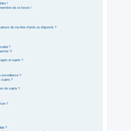
bles !
n membre de ce forum !
ateurs de ma liste d’amis ou d’ignorés ?
sultat ?
anche ?!
ages et sujets ?
a surveillance ?
 sujets ?
es de sujets ?
orum ?
ible ?