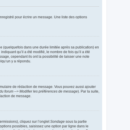
nregistré pour écrire un message. Une liste des options
 (quelquefois dans une durée limitée après sa publication) en
iquant qu’il a été modifié, le nombre de fois qu’il a été
sage, cependant ils ont la possibilité de laisser une note
elqu’un y a répondu.
rmulaire de rédaction de message. Vous pouvez aussi ajouter
du forum --> Modifier les préférences de message
). Par la suite,
daction de message.
ermissions), cliquez sur l’onglet
Sondage
sous la partie
ptions possibles, saisissez une option par ligne dans le