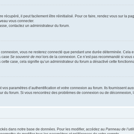
 récupéré, il peut facilement être réinitialisé. Pour ce faire, rendez vous sur la p
uveau vous connecter.
passe, contactez un administrateur du forum.
e connexion, vous ne resterez connecté que pendant une durée déterminée. Cela em
la case
Se souvenir de moi
lors de la connexion. Ce n’est pas recommandé si vous u
s cette case, cela signifie qu’un administrateur du forum a désactivé cette fonctionna
os paramètres d’authentification et votre connexion au forum. Ils fournissent aussi
teur du forum. Si vous rencontrez des problèmes de connexion ou de déconnexion, l
ockés dans notre base de données. Pour les modifier, accédez au
Panneau de l’util