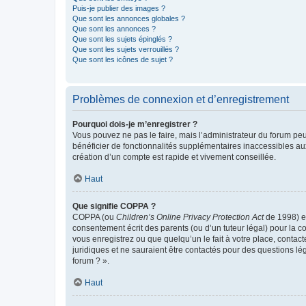
Puis-je publier des images ?
Que sont les annonces globales ?
Que sont les annonces ?
Que sont les sujets épinglés ?
Que sont les sujets verrouillés ?
Que sont les icônes de sujet ?
Problèmes de connexion et d’enregistrement
Pourquoi dois-je m’enregistrer ?
Vous pouvez ne pas le faire, mais l’administrateur du forum peu
bénéficier de fonctionnalités supplémentaires inaccessibles au
création d’un compte est rapide et vivement conseillée.
Haut
Que signifie COPPA ?
COPPA (ou
Children’s Online Privacy Protection Act
de 1998) es
consentement écrit des parents (ou d’un tuteur légal) pour la c
vous enregistrez ou que quelqu’un le fait à votre place, contac
juridiques et ne sauraient être contactés pour des questions lé
forum ? ».
Haut