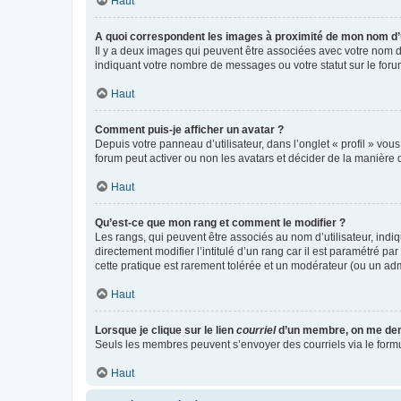
Haut
A quoi correspondent les images à proximité de mon nom d’u
Il y a deux images qui peuvent être associées avec votre nom d’
indiquant votre nombre de messages ou votre statut sur le fo
Haut
Comment puis-je afficher un avatar ?
Depuis votre panneau d’utilisateur, dans l’onglet « profil » vou
forum peut activer ou non les avatars et décider de la manière d
Haut
Qu’est-ce que mon rang et comment le modifier ?
Les rangs, qui peuvent être associés au nom d’utilisateur, ind
directement modifier l’intitulé d’un rang car il est paramétré p
cette pratique est rarement tolérée et un modérateur (ou un ad
Haut
Lorsque je clique sur le lien
courriel
d’un membre, on me de
Seuls les membres peuvent s’envoyer des courriels via le formulai
Haut