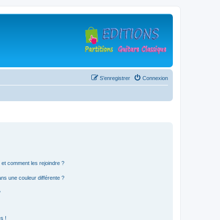
S’enregistrer
Connexion
s et comment les rejoindre ?
s une couleur différente ?
?
s !