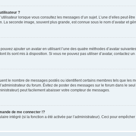
tilisateur ?
utilisateur lorsque vous consultez les messages d’un sujet. L’une d’elles peut êtr
rum. La seconde image, souvent plus grande, est connue sous le nom d’avatar et 
s pouvez ajouter un avatar en utilisant l’une des quatre méthodes d’avatar suivantes 
ont ils sont mis à disposition. Si vous ne pouvez pas utiliser d’avatar, contactez un
iquent le nombre de messages postés ou identifient certains membres tels que les 
ar l’administrateur du forum. Évitez de poster des messages sur le forum dans le seu
ministrateur) peut facilement abaisser votre compteur de messages.
mande de me connecter !?
re intégré (si la fonction a été activée par l’administrateur). Ceci pour empêcher l’u