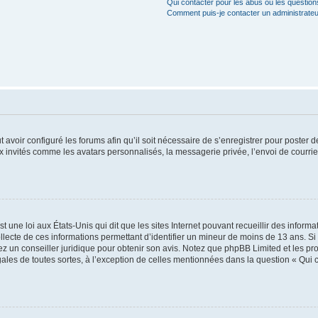
Qui contacter pour les abus ou les questio
Comment puis-je contacter un administrateu
t avoir configuré les forums afin qu’il soit nécessaire de s’enregistrer pour poster
x invités comme les avatars personnalisés, la messagerie privée, l’envoi de courri
t une loi aux États-Unis qui dit que les sites Internet pouvant recueillir des infor
ollecte de ces informations permettant d’identifier un mineur de moins de 13 ans. S
tez un conseiller juridique pour obtenir son avis. Notez que phpBB Limited et les pr
gales de toutes sortes, à l’exception de celles mentionnées dans la question « Qui