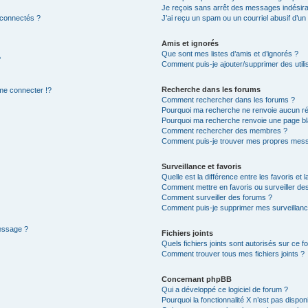
Je reçois sans arrêt des messages indésira
 connectés ?
J’ai reçu un spam ou un courriel abusif d’u
Amis et ignorés
Que sont mes listes d’amis et d’ignorés ?
?
Comment puis-je ajouter/supprimer des utilis
Recherche dans les forums
e connecter !?
Comment rechercher dans les forums ?
Pourquoi ma recherche ne renvoie aucun ré
Pourquoi ma recherche renvoie une page bl
Comment rechercher des membres ?
Comment puis-je trouver mes propres mess
Surveillance et favoris
Quelle est la différence entre les favoris et l
Comment mettre en favoris ou surveiller des
Comment surveiller des forums ?
Comment puis-je supprimer mes surveillanc
message ?
Fichiers joints
Quels fichiers joints sont autorisés sur ce f
Comment trouver tous mes fichiers joints ?
Concernant phpBB
Qui a développé ce logiciel de forum ?
Pourquoi la fonctionnalité X n’est pas dispon