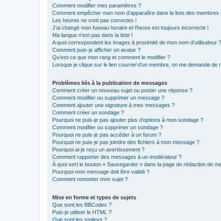
Comment modifier mes paramètres ?
Comment empêcher mon nom d’apparaître dans la liste des membres
Les heures ne sont pas correctes !
J’ai changé mon fuseau horaire et l’heure est toujours incorrecte !
Ma langue n’est pas dans la liste !
A quoi correspondent les images à proximité de mon nom d’utilisateur 
Comment puis-je afficher un avatar ?
Qu’est-ce que mon rang et comment le modifier ?
Lorsque je clique sur le lien
courriel
d’un membre, on me demande de m
Problèmes liés à la publication de messages
Comment créer un nouveau sujet ou poster une réponse ?
Comment modifier ou supprimer un message ?
Comment ajouter une signature à mes messages ?
Comment créer un sondage ?
Pourquoi ne puis-je pas ajouter plus d’options à mon sondage ?
Comment modifier ou supprimer un sondage ?
Pourquoi ne puis-je pas accéder à un forum ?
Pourquoi ne puis-je pas joindre des fichiers à mon message ?
Pourquoi ai-je reçu un avertissement ?
Comment rapporter des messages à un modérateur ?
À quoi sert le bouton « Sauvegarder » dans la page de rédaction de 
Pourquoi mon message doit être validé ?
Comment remonter mon sujet ?
Mise en forme et types de sujets
Que sont les BBCodes ?
Puis-je utiliser le HTML ?
Que sont les smileys ?