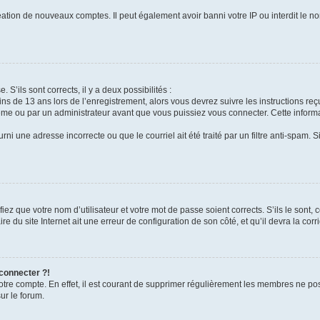
réation de nouveaux comptes. Il peut également avoir banni votre IP ou interdit le no
 S’ils sont corrects, il y a deux possibilités :
ins de 13 ans lors de l’enregistrement, alors vous devrez suivre les instructions r
me ou par un administrateur avant que vous puissiez vous connecter. Cette informat
rni une adresse incorrecte ou que le courriel ait été traité par un filtre anti-spam. S
iez que votre nom d’utilisateur et votre mot de passe soient corrects. S’ils le sont,
e du site Internet ait une erreur de configuration de son côté, et qu’il devra la corri
 connecter ?!
votre compte. En effet, il est courant de supprimer régulièrement les membres ne pos
ur le forum.