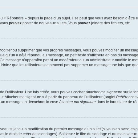
 « Répondre » depuis la page d’un sujet. Il se peut que vous ayez besoin d’être e
: Vous
pouvez
poster de nouveaux sujets, Vous
pouvez
joindre des fichiers, etc.
modifier ou supprimer que vos propres messages. Vous pouvez modifier un message
lqu’un a déjà répondu au message, un petit texte s’affichera en bas du message ind
n. Ce message n’apparaîtra pas si un modérateur ou un administrateur modifie le mes
ive. Notez que les utilisateurs ne peuvent pas supprimer un message une fois que qu
e l’utilisateur. Une fois créée, vous pouvez cocher
Attacher ma signature
sur le fo
 « Attacher ma signature » à partir du panneau de l’utilisateur (onglet
Préférences 
 à un message en décochant la case
Attacher ma signature
dans le formulaire de ré
ouveau sujet ou la modification du premier message d’un sujet (si vous en avez les p
 le droit de créer des sondages). Saisissez le titre du sondage et au moins deux o