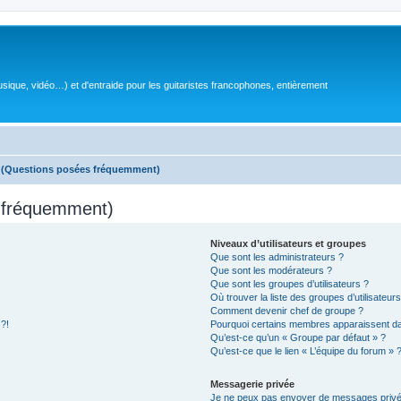
sique, vidéo…) et d'entraide pour les guitaristes francophones, entièrement
s (Questions posées fréquemment)
s fréquemment)
Niveaux d’utilisateurs et groupes
Que sont les administrateurs ?
Que sont les modérateurs ?
Que sont les groupes d’utilisateurs ?
Où trouver la liste des groupes d’utilisateur
Comment devenir chef de groupe ?
 ?!
Pourquoi certains membres apparaissent dan
Qu’est-ce qu’un « Groupe par défaut » ?
Qu’est-ce que le lien « L’équipe du forum » 
Messagerie privée
Je ne peux pas envoyer de messages privé