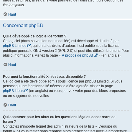
messages privés, allez dans votre panneau de l’utilisateur puis
Gestion des
fichiers joints
.
Haut
Concernant phpBB
Qui a développé ce logiciel de forum ?
Ce logiciel (dans sa version non modifiée) est développé et distribué par
phpBB Limited
, qui en a les droits d’auteur. Il est publié sous la licence
publique générale GNU version 2 (GPL-2.0) et peut être diffusé librement. Pour
plus d’informations, visitez la page «
À propos de phpBB
» (en anglais).
Haut
Pourquoi la fonctionnalité X n’est pas disponible ?
Ce logiciel a été développé et mis sous licence par phpBB Limited. Si vous
pensez qu’une fonctionnalité nécessite d’être ajoutée, visitez la page
phpBB Ideas
(en anglais) où vous pouvez voter pour des idées proposées
ou en suggérer de nouvelles.
Haut
Qui contacter pour les abus ou les questions légales concernant ce
forum ?
Contactez n’importe lequel des administrateurs de la liste « L’équipe du
forum ». Si vous restez sans réponse alors prenez contact avec le propriétaire