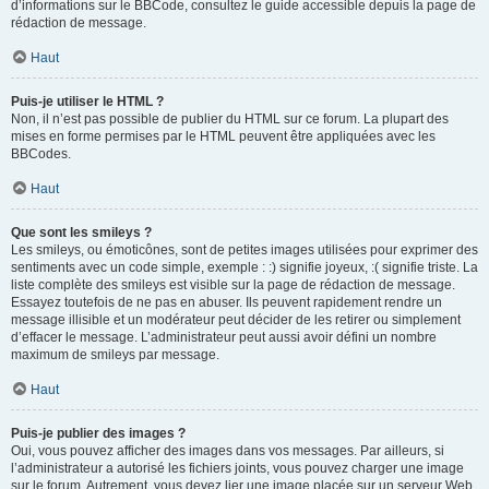
d’informations sur le BBCode, consultez le guide accessible depuis la page de
rédaction de message.
Haut
Puis-je utiliser le HTML ?
Non, il n’est pas possible de publier du HTML sur ce forum. La plupart des
mises en forme permises par le HTML peuvent être appliquées avec les
BBCodes.
Haut
Que sont les smileys ?
Les smileys, ou émoticônes, sont de petites images utilisées pour exprimer des
sentiments avec un code simple, exemple : :) signifie joyeux, :( signifie triste. La
liste complète des smileys est visible sur la page de rédaction de message.
Essayez toutefois de ne pas en abuser. Ils peuvent rapidement rendre un
message illisible et un modérateur peut décider de les retirer ou simplement
d’effacer le message. L’administrateur peut aussi avoir défini un nombre
maximum de smileys par message.
Haut
Puis-je publier des images ?
Oui, vous pouvez afficher des images dans vos messages. Par ailleurs, si
l’administrateur a autorisé les fichiers joints, vous pouvez charger une image
sur le forum. Autrement, vous devez lier une image placée sur un serveur Web