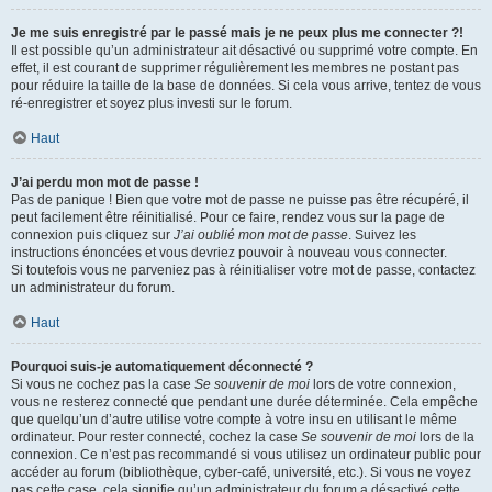
Je me suis enregistré par le passé mais je ne peux plus me connecter ?!
Il est possible qu’un administrateur ait désactivé ou supprimé votre compte. En
effet, il est courant de supprimer régulièrement les membres ne postant pas
pour réduire la taille de la base de données. Si cela vous arrive, tentez de vous
ré-enregistrer et soyez plus investi sur le forum.
Haut
J’ai perdu mon mot de passe !
Pas de panique ! Bien que votre mot de passe ne puisse pas être récupéré, il
peut facilement être réinitialisé. Pour ce faire, rendez vous sur la page de
connexion puis cliquez sur
J’ai oublié mon mot de passe
. Suivez les
instructions énoncées et vous devriez pouvoir à nouveau vous connecter.
Si toutefois vous ne parveniez pas à réinitialiser votre mot de passe, contactez
un administrateur du forum.
Haut
Pourquoi suis-je automatiquement déconnecté ?
Si vous ne cochez pas la case
Se souvenir de moi
lors de votre connexion,
vous ne resterez connecté que pendant une durée déterminée. Cela empêche
que quelqu’un d’autre utilise votre compte à votre insu en utilisant le même
ordinateur. Pour rester connecté, cochez la case
Se souvenir de moi
lors de la
connexion. Ce n’est pas recommandé si vous utilisez un ordinateur public pour
accéder au forum (bibliothèque, cyber-café, université, etc.). Si vous ne voyez
pas cette case, cela signifie qu’un administrateur du forum a désactivé cette