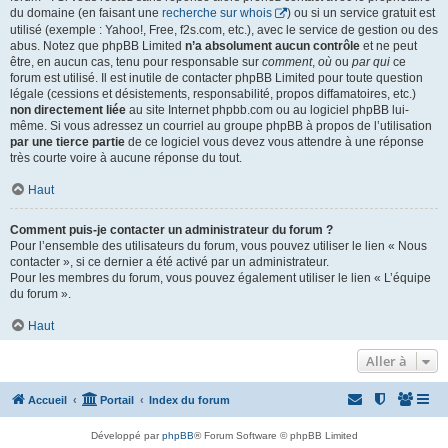
du domaine (en faisant une
recherche sur whois
) ou si un service gratuit est
utilisé (exemple : Yahoo!, Free, f2s.com, etc.), avec le service de gestion ou des
abus. Notez que phpBB Limited
n’a absolument aucun contrôle
et ne peut
être, en aucun cas, tenu pour responsable sur
comment
,
où
ou
par qui
ce
forum est utilisé. Il est inutile de contacter phpBB Limited pour toute question
légale (cessions et désistements, responsabilité, propos diffamatoires, etc.)
non directement liée
au site Internet phpbb.com ou au logiciel phpBB lui-
même. Si vous adressez un courriel au groupe phpBB à propos de l’utilisation
par une tierce partie
de ce logiciel vous devez vous attendre à une réponse
très courte voire à aucune réponse du tout.
Haut
Comment puis-je contacter un administrateur du forum ?
Pour l’ensemble des utilisateurs du forum, vous pouvez utiliser le lien « Nous
contacter », si ce dernier a été activé par un administrateur.
Pour les membres du forum, vous pouvez également utiliser le lien « L’équipe
du forum ».
Haut
Aller à
Accueil
Portail
Index du forum
Développé par
phpBB
® Forum Software © phpBB Limited