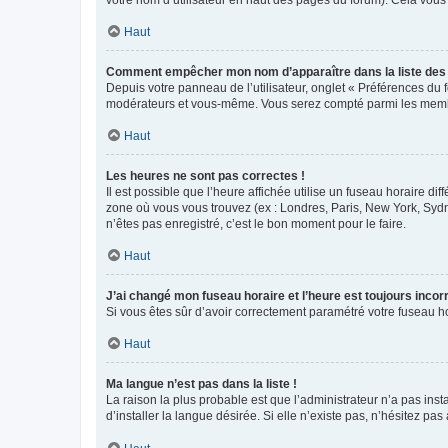
votre nom d’utilisateur en haut des pages du forum). Cela vous
Haut
Comment empêcher mon nom d’apparaître dans la liste de
Depuis votre panneau de l’utilisateur, onglet « Préférences du 
modérateurs et vous-même. Vous serez compté parmi les membr
Haut
Les heures ne sont pas correctes !
Il est possible que l’heure affichée utilise un fuseau horaire d
zone où vous vous trouvez (ex : Londres, Paris, New York, Syd
n’êtes pas enregistré, c’est le bon moment pour le faire.
Haut
J’ai changé mon fuseau horaire et l’heure est toujours incorr
Si vous êtes sûr d’avoir correctement paramétré votre fuseau hor
Haut
Ma langue n’est pas dans la liste !
La raison la plus probable est que l’administrateur n’a pas i
d’installer la langue désirée. Si elle n’existe pas, n’hésitez pa