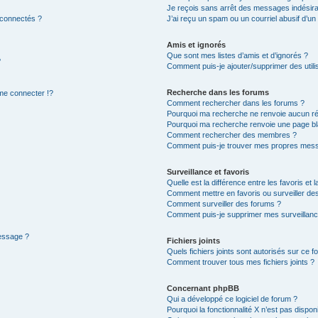
Je reçois sans arrêt des messages indésira
 connectés ?
J’ai reçu un spam ou un courriel abusif d’u
Amis et ignorés
Que sont mes listes d’amis et d’ignorés ?
?
Comment puis-je ajouter/supprimer des utilis
Recherche dans les forums
e connecter !?
Comment rechercher dans les forums ?
Pourquoi ma recherche ne renvoie aucun ré
Pourquoi ma recherche renvoie une page bl
Comment rechercher des membres ?
Comment puis-je trouver mes propres mess
Surveillance et favoris
Quelle est la différence entre les favoris et l
Comment mettre en favoris ou surveiller des
Comment surveiller des forums ?
Comment puis-je supprimer mes surveillanc
message ?
Fichiers joints
Quels fichiers joints sont autorisés sur ce f
Comment trouver tous mes fichiers joints ?
Concernant phpBB
Qui a développé ce logiciel de forum ?
Pourquoi la fonctionnalité X n’est pas dispon