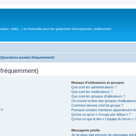
sique, vidéo…) et d'entraide pour les guitaristes francophones, entièrement
s (Questions posées fréquemment)
s fréquemment)
Niveaux d’utilisateurs et groupes
Que sont les administrateurs ?
Que sont les modérateurs ?
Que sont les groupes d’utilisateurs ?
Où trouver la liste des groupes d’utilisateur
Comment devenir chef de groupe ?
 ?!
Pourquoi certains membres apparaissent dan
Qu’est-ce qu’un « Groupe par défaut » ?
Qu’est-ce que le lien « L’équipe du forum » 
Messagerie privée
Je ne peux pas envoyer de messages privé