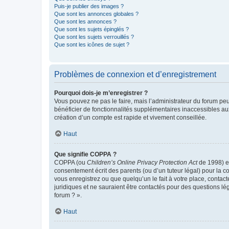
Puis-je publier des images ?
Que sont les annonces globales ?
Que sont les annonces ?
Que sont les sujets épinglés ?
Que sont les sujets verrouillés ?
Que sont les icônes de sujet ?
Problèmes de connexion et d’enregistrement
Pourquoi dois-je m’enregistrer ?
Vous pouvez ne pas le faire, mais l’administrateur du forum peu
bénéficier de fonctionnalités supplémentaires inaccessibles au
création d’un compte est rapide et vivement conseillée.
Haut
Que signifie COPPA ?
COPPA (ou
Children’s Online Privacy Protection Act
de 1998) es
consentement écrit des parents (ou d’un tuteur légal) pour la c
vous enregistrez ou que quelqu’un le fait à votre place, contac
juridiques et ne sauraient être contactés pour des questions lé
forum ? ».
Haut