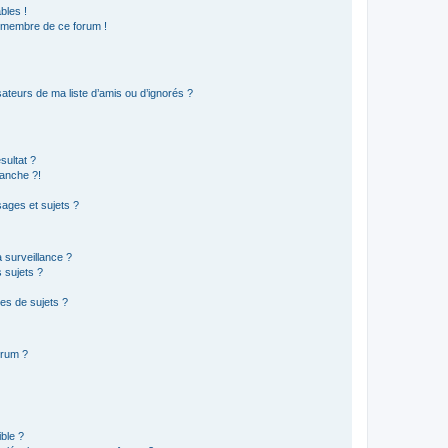
bles !
n membre de ce forum !
ateurs de ma liste d’amis ou d’ignorés ?
sultat ?
anche ?!
ages et sujets ?
a surveillance ?
 sujets ?
es de sujets ?
orum ?
ible ?