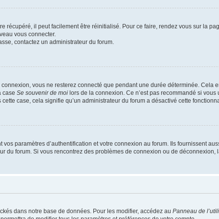
 récupéré, il peut facilement être réinitialisé. Pour ce faire, rendez vous sur la p
uveau vous connecter.
passe, contactez un administrateur du forum.
e connexion, vous ne resterez connecté que pendant une durée déterminée. Cela em
la case
Se souvenir de moi
lors de la connexion. Ce n’est pas recommandé si vous u
s cette case, cela signifie qu’un administrateur du forum a désactivé cette fonctionna
os paramètres d’authentification et votre connexion au forum. Ils fournissent aussi
teur du forum. Si vous rencontrez des problèmes de connexion ou de déconnexion, l
ockés dans notre base de données. Pour les modifier, accédez au
Panneau de l’util