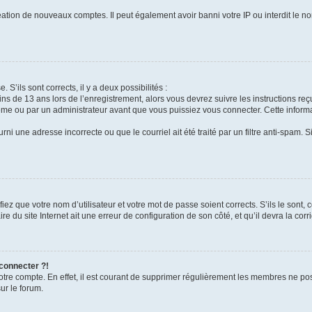
réation de nouveaux comptes. Il peut également avoir banni votre IP ou interdit le no
 S’ils sont corrects, il y a deux possibilités :
ins de 13 ans lors de l’enregistrement, alors vous devrez suivre les instructions r
me ou par un administrateur avant que vous puissiez vous connecter. Cette informat
rni une adresse incorrecte ou que le courriel ait été traité par un filtre anti-spam. S
iez que votre nom d’utilisateur et votre mot de passe soient corrects. S’ils le sont,
e du site Internet ait une erreur de configuration de son côté, et qu’il devra la corri
 connecter ?!
votre compte. En effet, il est courant de supprimer régulièrement les membres ne pos
ur le forum.