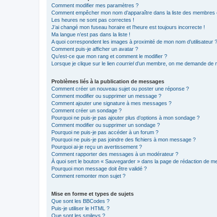
Comment modifier mes paramètres ?
Comment empêcher mon nom d’apparaître dans la liste des membres
Les heures ne sont pas correctes !
J’ai changé mon fuseau horaire et l’heure est toujours incorrecte !
Ma langue n’est pas dans la liste !
A quoi correspondent les images à proximité de mon nom d’utilisateur 
Comment puis-je afficher un avatar ?
Qu’est-ce que mon rang et comment le modifier ?
Lorsque je clique sur le lien
courriel
d’un membre, on me demande de m
Problèmes liés à la publication de messages
Comment créer un nouveau sujet ou poster une réponse ?
Comment modifier ou supprimer un message ?
Comment ajouter une signature à mes messages ?
Comment créer un sondage ?
Pourquoi ne puis-je pas ajouter plus d’options à mon sondage ?
Comment modifier ou supprimer un sondage ?
Pourquoi ne puis-je pas accéder à un forum ?
Pourquoi ne puis-je pas joindre des fichiers à mon message ?
Pourquoi ai-je reçu un avertissement ?
Comment rapporter des messages à un modérateur ?
À quoi sert le bouton « Sauvegarder » dans la page de rédaction de 
Pourquoi mon message doit être validé ?
Comment remonter mon sujet ?
Mise en forme et types de sujets
Que sont les BBCodes ?
Puis-je utiliser le HTML ?
Que sont les smileys ?