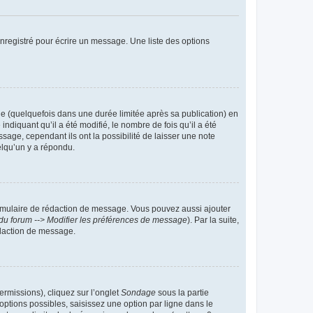
nregistré pour écrire un message. Une liste des options
 (quelquefois dans une durée limitée après sa publication) en
iquant qu’il a été modifié, le nombre de fois qu’il a été
sage, cependant ils ont la possibilité de laisser une note
elqu’un y a répondu.
rmulaire de rédaction de message. Vous pouvez aussi ajouter
du forum --> Modifier les préférences de message
). Par la suite,
daction de message.
ermissions), cliquez sur l’onglet
Sondage
sous la partie
ptions possibles, saisissez une option par ligne dans le