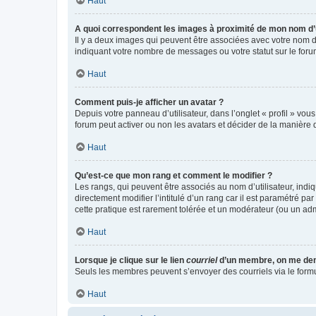
Haut
A quoi correspondent les images à proximité de mon nom d’u
Il y a deux images qui peuvent être associées avec votre nom d’
indiquant votre nombre de messages ou votre statut sur le fo
Haut
Comment puis-je afficher un avatar ?
Depuis votre panneau d’utilisateur, dans l’onglet « profil » vou
forum peut activer ou non les avatars et décider de la manière d
Haut
Qu’est-ce que mon rang et comment le modifier ?
Les rangs, qui peuvent être associés au nom d’utilisateur, ind
directement modifier l’intitulé d’un rang car il est paramétré p
cette pratique est rarement tolérée et un modérateur (ou un ad
Haut
Lorsque je clique sur le lien
courriel
d’un membre, on me de
Seuls les membres peuvent s’envoyer des courriels via le formulai
Haut