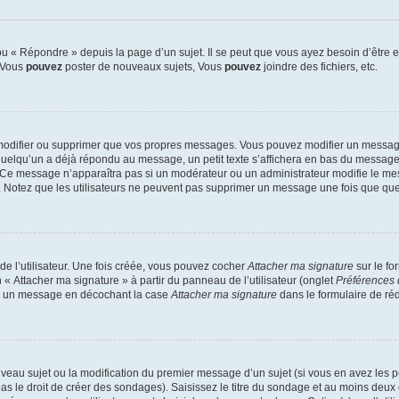
 « Répondre » depuis la page d’un sujet. Il se peut que vous ayez besoin d’être e
: Vous
pouvez
poster de nouveaux sujets, Vous
pouvez
joindre des fichiers, etc.
modifier ou supprimer que vos propres messages. Vous pouvez modifier un message
lqu’un a déjà répondu au message, un petit texte s’affichera en bas du message ind
n. Ce message n’apparaîtra pas si un modérateur ou un administrateur modifie le mes
ive. Notez que les utilisateurs ne peuvent pas supprimer un message une fois que qu
e l’utilisateur. Une fois créée, vous pouvez cocher
Attacher ma signature
sur le fo
 « Attacher ma signature » à partir du panneau de l’utilisateur (onglet
Préférences 
 à un message en décochant la case
Attacher ma signature
dans le formulaire de ré
ouveau sujet ou la modification du premier message d’un sujet (si vous en avez les p
 le droit de créer des sondages). Saisissez le titre du sondage et au moins deux o