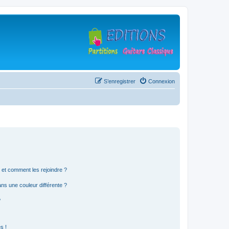
S’enregistrer
Connexion
s et comment les rejoindre ?
s une couleur différente ?
?
s !