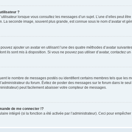
tilisateur ?
utilisateur lorsque vous consultez les messages d’un sujet. L’une d’elles peut êtr
rum. La seconde image, souvent plus grande, est connue sous le nom d’avatar et 
s pouvez ajouter un avatar en utilisant l’une des quatre méthodes d’avatar suivantes 
ont ils sont mis à disposition. Si vous ne pouvez pas utiliser d’avatar, contactez un
iquent le nombre de messages postés ou identifient certains membres tels que les 
ar l’administrateur du forum. Évitez de poster des messages sur le forum dans le seu
ministrateur) peut facilement abaisser votre compteur de messages.
mande de me connecter !?
re intégré (si la fonction a été activée par l’administrateur). Ceci pour empêcher l’u