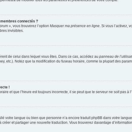
 permettra de modifier tous les paramètres et préférences de votre compte.
s membres connectés ?
forum », vous trouverez l’option
Masquer ma présence en ligne
. Si vous l’activez, 
es invisibles.
ifférent de celui dans lequel vous êtes. Dans ce cas, accédez au
panneau de l’utilisa
ney, etc.). Notez que la modification du fuseau horaire, comme la plupart des para
ecte !
aire et que l’heure est toujours incorrecte, il se peut que le serveur ne soit pas à
nstallé votre langue ou bien que personne n’a encore traduit phpBB dans votre lang
s à créer et partager une nouvelle traduction. Vous trouverez davantage d’information