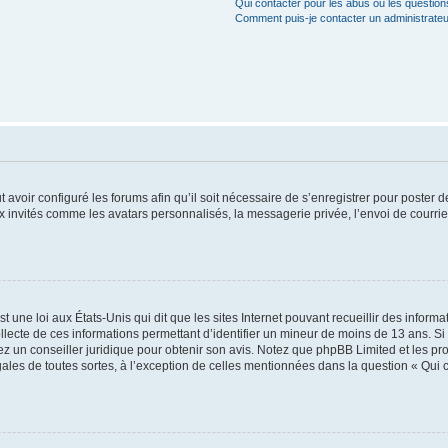
Qui contacter pour les abus ou les questio
Comment puis-je contacter un administrateu
t avoir configuré les forums afin qu’il soit nécessaire de s’enregistrer pour poster
x invités comme les avatars personnalisés, la messagerie privée, l’envoi de courri
t une loi aux États-Unis qui dit que les sites Internet pouvant recueillir des infor
ollecte de ces informations permettant d’identifier un mineur de moins de 13 ans. S
tez un conseiller juridique pour obtenir son avis. Notez que phpBB Limited et les pr
gales de toutes sortes, à l’exception de celles mentionnées dans la question « Qui