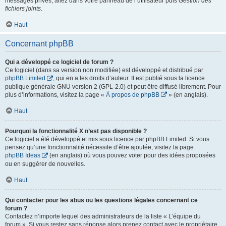
messages privés, allez dans votre panneau de l’utilisateur puis
Gestion des
fichiers joints
.
Haut
Concernant phpBB
Qui a développé ce logiciel de forum ?
Ce logiciel (dans sa version non modifiée) est développé et distribué par
phpBB Limited
, qui en a les droits d’auteur. Il est publié sous la licence
publique générale GNU version 2 (GPL-2.0) et peut être diffusé librement. Pour
plus d’informations, visitez la page «
À propos de phpBB
» (en anglais).
Haut
Pourquoi la fonctionnalité X n’est pas disponible ?
Ce logiciel a été développé et mis sous licence par phpBB Limited. Si vous
pensez qu’une fonctionnalité nécessite d’être ajoutée, visitez la page
phpBB Ideas
(en anglais) où vous pouvez voter pour des idées proposées
ou en suggérer de nouvelles.
Haut
Qui contacter pour les abus ou les questions légales concernant ce
forum ?
Contactez n’importe lequel des administrateurs de la liste « L’équipe du
forum ». Si vous restez sans réponse alors prenez contact avec le propriétaire