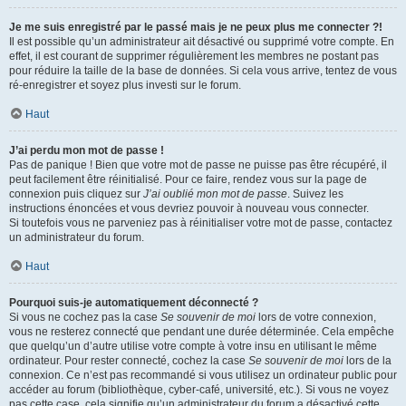
Je me suis enregistré par le passé mais je ne peux plus me connecter ?!
Il est possible qu’un administrateur ait désactivé ou supprimé votre compte. En
effet, il est courant de supprimer régulièrement les membres ne postant pas
pour réduire la taille de la base de données. Si cela vous arrive, tentez de vous
ré-enregistrer et soyez plus investi sur le forum.
Haut
J’ai perdu mon mot de passe !
Pas de panique ! Bien que votre mot de passe ne puisse pas être récupéré, il
peut facilement être réinitialisé. Pour ce faire, rendez vous sur la page de
connexion puis cliquez sur
J’ai oublié mon mot de passe
. Suivez les
instructions énoncées et vous devriez pouvoir à nouveau vous connecter.
Si toutefois vous ne parveniez pas à réinitialiser votre mot de passe, contactez
un administrateur du forum.
Haut
Pourquoi suis-je automatiquement déconnecté ?
Si vous ne cochez pas la case
Se souvenir de moi
lors de votre connexion,
vous ne resterez connecté que pendant une durée déterminée. Cela empêche
que quelqu’un d’autre utilise votre compte à votre insu en utilisant le même
ordinateur. Pour rester connecté, cochez la case
Se souvenir de moi
lors de la
connexion. Ce n’est pas recommandé si vous utilisez un ordinateur public pour
accéder au forum (bibliothèque, cyber-café, université, etc.). Si vous ne voyez
pas cette case, cela signifie qu’un administrateur du forum a désactivé cette