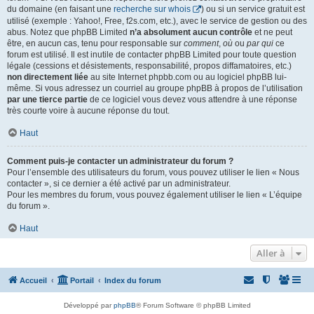
du domaine (en faisant une
recherche sur whois
) ou si un service gratuit est
utilisé (exemple : Yahoo!, Free, f2s.com, etc.), avec le service de gestion ou des
abus. Notez que phpBB Limited
n’a absolument aucun contrôle
et ne peut
être, en aucun cas, tenu pour responsable sur
comment
,
où
ou
par qui
ce
forum est utilisé. Il est inutile de contacter phpBB Limited pour toute question
légale (cessions et désistements, responsabilité, propos diffamatoires, etc.)
non directement liée
au site Internet phpbb.com ou au logiciel phpBB lui-
même. Si vous adressez un courriel au groupe phpBB à propos de l’utilisation
par une tierce partie
de ce logiciel vous devez vous attendre à une réponse
très courte voire à aucune réponse du tout.
Haut
Comment puis-je contacter un administrateur du forum ?
Pour l’ensemble des utilisateurs du forum, vous pouvez utiliser le lien « Nous
contacter », si ce dernier a été activé par un administrateur.
Pour les membres du forum, vous pouvez également utiliser le lien « L’équipe
du forum ».
Haut
Aller à
Accueil
Portail
Index du forum
Développé par
phpBB
® Forum Software © phpBB Limited