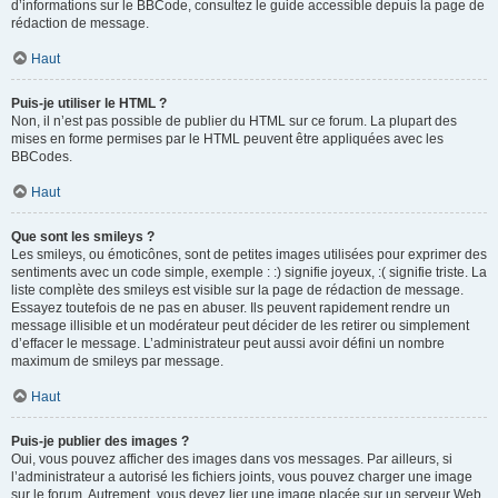
d’informations sur le BBCode, consultez le guide accessible depuis la page de
rédaction de message.
Haut
Puis-je utiliser le HTML ?
Non, il n’est pas possible de publier du HTML sur ce forum. La plupart des
mises en forme permises par le HTML peuvent être appliquées avec les
BBCodes.
Haut
Que sont les smileys ?
Les smileys, ou émoticônes, sont de petites images utilisées pour exprimer des
sentiments avec un code simple, exemple : :) signifie joyeux, :( signifie triste. La
liste complète des smileys est visible sur la page de rédaction de message.
Essayez toutefois de ne pas en abuser. Ils peuvent rapidement rendre un
message illisible et un modérateur peut décider de les retirer ou simplement
d’effacer le message. L’administrateur peut aussi avoir défini un nombre
maximum de smileys par message.
Haut
Puis-je publier des images ?
Oui, vous pouvez afficher des images dans vos messages. Par ailleurs, si
l’administrateur a autorisé les fichiers joints, vous pouvez charger une image
sur le forum. Autrement, vous devez lier une image placée sur un serveur Web