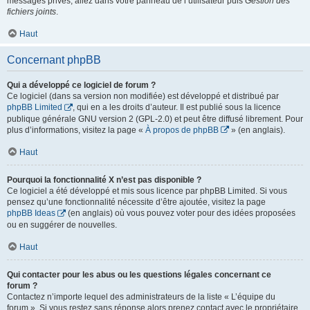
messages privés, allez dans votre panneau de l’utilisateur puis
Gestion des
fichiers joints
.
Haut
Concernant phpBB
Qui a développé ce logiciel de forum ?
Ce logiciel (dans sa version non modifiée) est développé et distribué par
phpBB Limited
, qui en a les droits d’auteur. Il est publié sous la licence
publique générale GNU version 2 (GPL-2.0) et peut être diffusé librement. Pour
plus d’informations, visitez la page «
À propos de phpBB
» (en anglais).
Haut
Pourquoi la fonctionnalité X n’est pas disponible ?
Ce logiciel a été développé et mis sous licence par phpBB Limited. Si vous
pensez qu’une fonctionnalité nécessite d’être ajoutée, visitez la page
phpBB Ideas
(en anglais) où vous pouvez voter pour des idées proposées
ou en suggérer de nouvelles.
Haut
Qui contacter pour les abus ou les questions légales concernant ce
forum ?
Contactez n’importe lequel des administrateurs de la liste « L’équipe du
forum ». Si vous restez sans réponse alors prenez contact avec le propriétaire