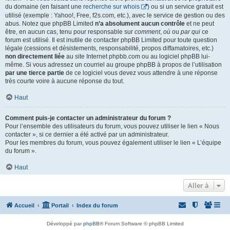
du domaine (en faisant une
recherche sur whois
) ou si un service gratuit est
utilisé (exemple : Yahoo!, Free, f2s.com, etc.), avec le service de gestion ou des
abus. Notez que phpBB Limited
n’a absolument aucun contrôle
et ne peut
être, en aucun cas, tenu pour responsable sur
comment
,
où
ou
par qui
ce
forum est utilisé. Il est inutile de contacter phpBB Limited pour toute question
légale (cessions et désistements, responsabilité, propos diffamatoires, etc.)
non directement liée
au site Internet phpbb.com ou au logiciel phpBB lui-
même. Si vous adressez un courriel au groupe phpBB à propos de l’utilisation
par une tierce partie
de ce logiciel vous devez vous attendre à une réponse
très courte voire à aucune réponse du tout.
Haut
Comment puis-je contacter un administrateur du forum ?
Pour l’ensemble des utilisateurs du forum, vous pouvez utiliser le lien « Nous
contacter », si ce dernier a été activé par un administrateur.
Pour les membres du forum, vous pouvez également utiliser le lien « L’équipe
du forum ».
Haut
Aller à
Accueil
Portail
Index du forum
Développé par
phpBB
® Forum Software © phpBB Limited