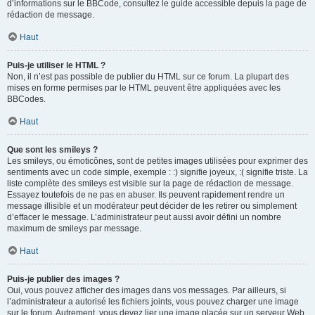
d’informations sur le BBCode, consultez le guide accessible depuis la page de
rédaction de message.
Haut
Puis-je utiliser le HTML ?
Non, il n’est pas possible de publier du HTML sur ce forum. La plupart des
mises en forme permises par le HTML peuvent être appliquées avec les
BBCodes.
Haut
Que sont les smileys ?
Les smileys, ou émoticônes, sont de petites images utilisées pour exprimer des
sentiments avec un code simple, exemple : :) signifie joyeux, :( signifie triste. La
liste complète des smileys est visible sur la page de rédaction de message.
Essayez toutefois de ne pas en abuser. Ils peuvent rapidement rendre un
message illisible et un modérateur peut décider de les retirer ou simplement
d’effacer le message. L’administrateur peut aussi avoir défini un nombre
maximum de smileys par message.
Haut
Puis-je publier des images ?
Oui, vous pouvez afficher des images dans vos messages. Par ailleurs, si
l’administrateur a autorisé les fichiers joints, vous pouvez charger une image
sur le forum. Autrement, vous devez lier une image placée sur un serveur Web