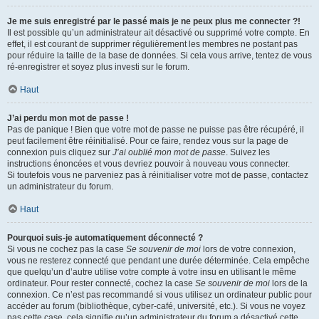
Je me suis enregistré par le passé mais je ne peux plus me connecter ?!
Il est possible qu’un administrateur ait désactivé ou supprimé votre compte. En
effet, il est courant de supprimer régulièrement les membres ne postant pas
pour réduire la taille de la base de données. Si cela vous arrive, tentez de vous
ré-enregistrer et soyez plus investi sur le forum.
Haut
J’ai perdu mon mot de passe !
Pas de panique ! Bien que votre mot de passe ne puisse pas être récupéré, il
peut facilement être réinitialisé. Pour ce faire, rendez vous sur la page de
connexion puis cliquez sur
J’ai oublié mon mot de passe
. Suivez les
instructions énoncées et vous devriez pouvoir à nouveau vous connecter.
Si toutefois vous ne parveniez pas à réinitialiser votre mot de passe, contactez
un administrateur du forum.
Haut
Pourquoi suis-je automatiquement déconnecté ?
Si vous ne cochez pas la case
Se souvenir de moi
lors de votre connexion,
vous ne resterez connecté que pendant une durée déterminée. Cela empêche
que quelqu’un d’autre utilise votre compte à votre insu en utilisant le même
ordinateur. Pour rester connecté, cochez la case
Se souvenir de moi
lors de la
connexion. Ce n’est pas recommandé si vous utilisez un ordinateur public pour
accéder au forum (bibliothèque, cyber-café, université, etc.). Si vous ne voyez
pas cette case, cela signifie qu’un administrateur du forum a désactivé cette