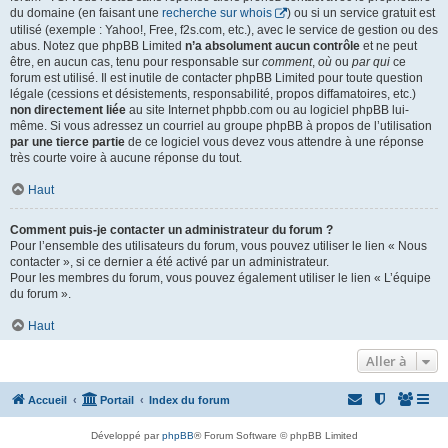
du domaine (en faisant une
recherche sur whois
) ou si un service gratuit est
utilisé (exemple : Yahoo!, Free, f2s.com, etc.), avec le service de gestion ou des
abus. Notez que phpBB Limited
n’a absolument aucun contrôle
et ne peut
être, en aucun cas, tenu pour responsable sur
comment
,
où
ou
par qui
ce
forum est utilisé. Il est inutile de contacter phpBB Limited pour toute question
légale (cessions et désistements, responsabilité, propos diffamatoires, etc.)
non directement liée
au site Internet phpbb.com ou au logiciel phpBB lui-
même. Si vous adressez un courriel au groupe phpBB à propos de l’utilisation
par une tierce partie
de ce logiciel vous devez vous attendre à une réponse
très courte voire à aucune réponse du tout.
Haut
Comment puis-je contacter un administrateur du forum ?
Pour l’ensemble des utilisateurs du forum, vous pouvez utiliser le lien « Nous
contacter », si ce dernier a été activé par un administrateur.
Pour les membres du forum, vous pouvez également utiliser le lien « L’équipe
du forum ».
Haut
Aller à
Accueil
Portail
Index du forum
Développé par
phpBB
® Forum Software © phpBB Limited