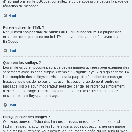
d’informations sur le BBCode, consultez le guide accessible depuis la page de
rédaction de message.
Haut
Puis-je utiliser le HTML ?
Non, il n’est pas possible de publier du HTML sur ce forum. La plupart des
mises en forme permises par le HTML peuvent être appliquées avec les
BBCodes.
Haut
Que sont les smileys ?
Les smileys, ou émoticônes, sont de petites images utilisées pour exprimer des
sentiments avec un code simple, exemple : :) signifie joyeux, :( signifie triste. La
liste complète des smileys est visible sur la page de rédaction de message.
Essayez toutefois de ne pas en abuser. Ils peuvent rapidement rendre un
message illisible et un modérateur peut décider de les retirer ou simplement
d’effacer le message. L’administrateur peut aussi avoir défini un nombre
maximum de smileys par message.
Haut
Puis-je publier des images ?
Oui, vous pouvez afficher des images dans vos messages. Par ailleurs, si
l’administrateur a autorisé les fichiers joints, vous pouvez charger une image
sur le forum. Autrement, vous devez lier une image placée sur un serveur Web