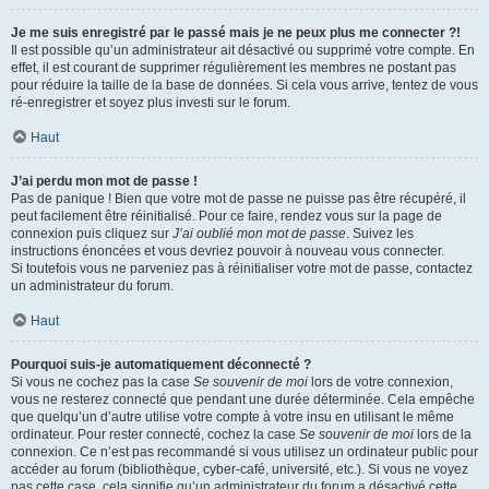
Je me suis enregistré par le passé mais je ne peux plus me connecter ?!
Il est possible qu’un administrateur ait désactivé ou supprimé votre compte. En
effet, il est courant de supprimer régulièrement les membres ne postant pas
pour réduire la taille de la base de données. Si cela vous arrive, tentez de vous
ré-enregistrer et soyez plus investi sur le forum.
Haut
J’ai perdu mon mot de passe !
Pas de panique ! Bien que votre mot de passe ne puisse pas être récupéré, il
peut facilement être réinitialisé. Pour ce faire, rendez vous sur la page de
connexion puis cliquez sur
J’ai oublié mon mot de passe
. Suivez les
instructions énoncées et vous devriez pouvoir à nouveau vous connecter.
Si toutefois vous ne parveniez pas à réinitialiser votre mot de passe, contactez
un administrateur du forum.
Haut
Pourquoi suis-je automatiquement déconnecté ?
Si vous ne cochez pas la case
Se souvenir de moi
lors de votre connexion,
vous ne resterez connecté que pendant une durée déterminée. Cela empêche
que quelqu’un d’autre utilise votre compte à votre insu en utilisant le même
ordinateur. Pour rester connecté, cochez la case
Se souvenir de moi
lors de la
connexion. Ce n’est pas recommandé si vous utilisez un ordinateur public pour
accéder au forum (bibliothèque, cyber-café, université, etc.). Si vous ne voyez
pas cette case, cela signifie qu’un administrateur du forum a désactivé cette