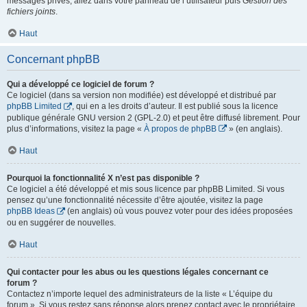
messages privés, allez dans votre panneau de l’utilisateur puis
Gestion des
fichiers joints
.
Haut
Concernant phpBB
Qui a développé ce logiciel de forum ?
Ce logiciel (dans sa version non modifiée) est développé et distribué par
phpBB Limited
, qui en a les droits d’auteur. Il est publié sous la licence
publique générale GNU version 2 (GPL-2.0) et peut être diffusé librement. Pour
plus d’informations, visitez la page «
À propos de phpBB
» (en anglais).
Haut
Pourquoi la fonctionnalité X n’est pas disponible ?
Ce logiciel a été développé et mis sous licence par phpBB Limited. Si vous
pensez qu’une fonctionnalité nécessite d’être ajoutée, visitez la page
phpBB Ideas
(en anglais) où vous pouvez voter pour des idées proposées
ou en suggérer de nouvelles.
Haut
Qui contacter pour les abus ou les questions légales concernant ce
forum ?
Contactez n’importe lequel des administrateurs de la liste « L’équipe du
forum ». Si vous restez sans réponse alors prenez contact avec le propriétaire