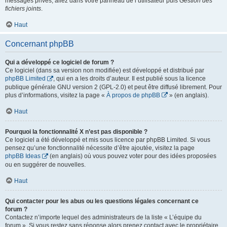
messages privés, allez dans votre panneau de l’utilisateur puis
Gestion des
fichiers joints
.
Haut
Concernant phpBB
Qui a développé ce logiciel de forum ?
Ce logiciel (dans sa version non modifiée) est développé et distribué par
phpBB Limited
, qui en a les droits d’auteur. Il est publié sous la licence
publique générale GNU version 2 (GPL-2.0) et peut être diffusé librement. Pour
plus d’informations, visitez la page «
À propos de phpBB
» (en anglais).
Haut
Pourquoi la fonctionnalité X n’est pas disponible ?
Ce logiciel a été développé et mis sous licence par phpBB Limited. Si vous
pensez qu’une fonctionnalité nécessite d’être ajoutée, visitez la page
phpBB Ideas
(en anglais) où vous pouvez voter pour des idées proposées
ou en suggérer de nouvelles.
Haut
Qui contacter pour les abus ou les questions légales concernant ce
forum ?
Contactez n’importe lequel des administrateurs de la liste « L’équipe du
forum ». Si vous restez sans réponse alors prenez contact avec le propriétaire