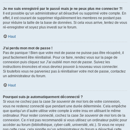
Je me suis enregistré par le passé mais je ne peux plus me connecter ?!
Il est possible qu’un administrateur ait désactivé ou supprimé votre compte. En
effet, il est courant de supprimer régulièrement les membres ne postant pas
pour réduire la taille de la base de données. Si cela vous arrive, tentez de vous
ré-enregistrer et soyez plus investi sur le forum.
Haut
J’ai perdu mon mot de passe !
Pas de panique ! Bien que votre mot de passe ne puisse pas être récupéré, il
peut facilement être réinitialisé. Pour ce faire, rendez vous sur la page de
connexion puis cliquez sur
J’ai oublié mon mot de passe
. Suivez les
instructions énoncées et vous devriez pouvoir à nouveau vous connecter.
Si toutefois vous ne parveniez pas à réinitialiser votre mot de passe, contactez
un administrateur du forum.
Haut
Pourquoi suis-je automatiquement déconnecté ?
Si vous ne cochez pas la case
Se souvenir de moi
lors de votre connexion,
vous ne resterez connecté que pendant une durée déterminée. Cela empêche
que quelqu’un d’autre utilise votre compte à votre insu en utilisant le même
ordinateur. Pour rester connecté, cochez la case
Se souvenir de moi
lors de la
connexion. Ce n’est pas recommandé si vous utilisez un ordinateur public pour
accéder au forum (bibliothèque, cyber-café, université, etc.). Si vous ne voyez
pas cette case, cela signifie qu’un administrateur du forum a désactivé cette