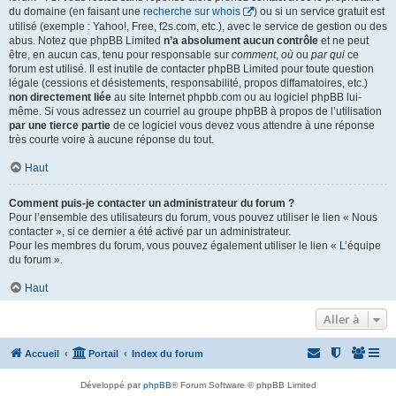
du domaine (en faisant une
recherche sur whois
) ou si un service gratuit est
utilisé (exemple : Yahoo!, Free, f2s.com, etc.), avec le service de gestion ou des
abus. Notez que phpBB Limited
n’a absolument aucun contrôle
et ne peut
être, en aucun cas, tenu pour responsable sur
comment
,
où
ou
par qui
ce
forum est utilisé. Il est inutile de contacter phpBB Limited pour toute question
légale (cessions et désistements, responsabilité, propos diffamatoires, etc.)
non directement liée
au site Internet phpbb.com ou au logiciel phpBB lui-
même. Si vous adressez un courriel au groupe phpBB à propos de l’utilisation
par une tierce partie
de ce logiciel vous devez vous attendre à une réponse
très courte voire à aucune réponse du tout.
Haut
Comment puis-je contacter un administrateur du forum ?
Pour l’ensemble des utilisateurs du forum, vous pouvez utiliser le lien « Nous
contacter », si ce dernier a été activé par un administrateur.
Pour les membres du forum, vous pouvez également utiliser le lien « L’équipe
du forum ».
Haut
Aller à
Accueil
Portail
Index du forum
Développé par
phpBB
® Forum Software © phpBB Limited