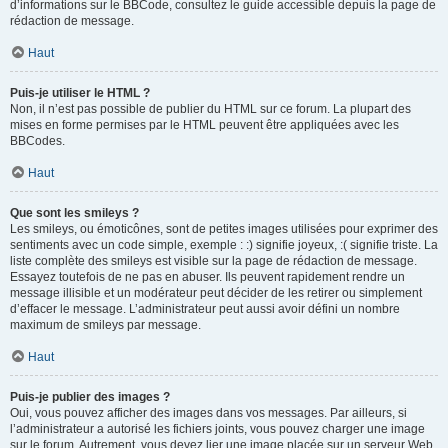
d’informations sur le BBCode, consultez le guide accessible depuis la page de
rédaction de message.
Haut
Puis-je utiliser le HTML ?
Non, il n’est pas possible de publier du HTML sur ce forum. La plupart des
mises en forme permises par le HTML peuvent être appliquées avec les
BBCodes.
Haut
Que sont les smileys ?
Les smileys, ou émoticônes, sont de petites images utilisées pour exprimer des
sentiments avec un code simple, exemple : :) signifie joyeux, :( signifie triste. La
liste complète des smileys est visible sur la page de rédaction de message.
Essayez toutefois de ne pas en abuser. Ils peuvent rapidement rendre un
message illisible et un modérateur peut décider de les retirer ou simplement
d’effacer le message. L’administrateur peut aussi avoir défini un nombre
maximum de smileys par message.
Haut
Puis-je publier des images ?
Oui, vous pouvez afficher des images dans vos messages. Par ailleurs, si
l’administrateur a autorisé les fichiers joints, vous pouvez charger une image
sur le forum. Autrement, vous devez lier une image placée sur un serveur Web