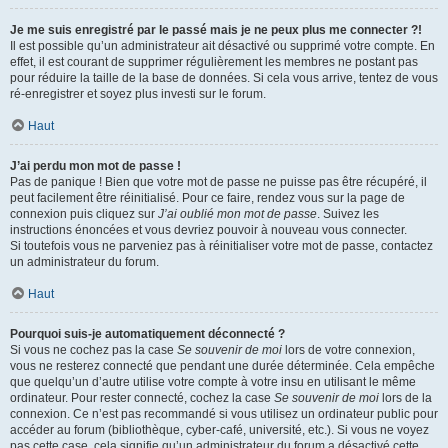
Je me suis enregistré par le passé mais je ne peux plus me connecter ?!
Il est possible qu’un administrateur ait désactivé ou supprimé votre compte. En
effet, il est courant de supprimer régulièrement les membres ne postant pas
pour réduire la taille de la base de données. Si cela vous arrive, tentez de vous
ré-enregistrer et soyez plus investi sur le forum.
Haut
J’ai perdu mon mot de passe !
Pas de panique ! Bien que votre mot de passe ne puisse pas être récupéré, il
peut facilement être réinitialisé. Pour ce faire, rendez vous sur la page de
connexion puis cliquez sur
J’ai oublié mon mot de passe
. Suivez les
instructions énoncées et vous devriez pouvoir à nouveau vous connecter.
Si toutefois vous ne parveniez pas à réinitialiser votre mot de passe, contactez
un administrateur du forum.
Haut
Pourquoi suis-je automatiquement déconnecté ?
Si vous ne cochez pas la case
Se souvenir de moi
lors de votre connexion,
vous ne resterez connecté que pendant une durée déterminée. Cela empêche
que quelqu’un d’autre utilise votre compte à votre insu en utilisant le même
ordinateur. Pour rester connecté, cochez la case
Se souvenir de moi
lors de la
connexion. Ce n’est pas recommandé si vous utilisez un ordinateur public pour
accéder au forum (bibliothèque, cyber-café, université, etc.). Si vous ne voyez
pas cette case, cela signifie qu’un administrateur du forum a désactivé cette