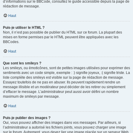
d’informations sur le BBCode, consultez le guide accessible depuis la page de
rédaction de message.
Haut
Puis-je utiliser le HTML ?
Non, il n’est pas possible de publier du HTML sur ce forum. La plupart des
mises en forme permises par le HTML peuvent être appliquées avec les
BBCodes.
Haut
Que sont les smileys ?
Les smileys, ou émoticônes, sont de petites images utilisées pour exprimer des
sentiments avec un code simple, exemple : :) signifie joyeux, :( signifie triste. La
liste complète des smileys est visible sur la page de rédaction de message.
Essayez toutefois de ne pas en abuser. Ils peuvent rapidement rendre un
message illisible et un modérateur peut décider de les retirer ou simplement
d’effacer le message. L’administrateur peut aussi avoir défini un nombre
maximum de smileys par message.
Haut
Puis-je publier des images ?
Oui, vous pouvez afficher des images dans vos messages. Par ailleurs, si
l’administrateur a autorisé les fichiers joints, vous pouvez charger une image
sur le forum. Autrement, vous devez lier une image placée sur un serveur Web