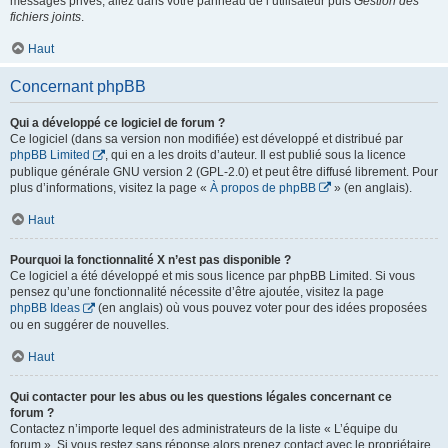
messages privés, allez dans votre panneau de l’utilisateur puis
Gestion des
fichiers joints
.
Haut
Concernant phpBB
Qui a développé ce logiciel de forum ?
Ce logiciel (dans sa version non modifiée) est développé et distribué par
phpBB Limited
, qui en a les droits d’auteur. Il est publié sous la licence
publique générale GNU version 2 (GPL-2.0) et peut être diffusé librement. Pour
plus d’informations, visitez la page «
À propos de phpBB
» (en anglais).
Haut
Pourquoi la fonctionnalité X n’est pas disponible ?
Ce logiciel a été développé et mis sous licence par phpBB Limited. Si vous
pensez qu’une fonctionnalité nécessite d’être ajoutée, visitez la page
phpBB Ideas
(en anglais) où vous pouvez voter pour des idées proposées
ou en suggérer de nouvelles.
Haut
Qui contacter pour les abus ou les questions légales concernant ce
forum ?
Contactez n’importe lequel des administrateurs de la liste « L’équipe du
forum ». Si vous restez sans réponse alors prenez contact avec le propriétaire