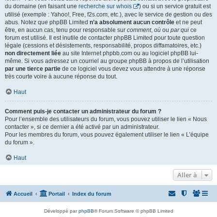
du domaine (en faisant une
recherche sur whois
) ou si un service gratuit est
utilisé (exemple : Yahoo!, Free, f2s.com, etc.), avec le service de gestion ou des
abus. Notez que phpBB Limited
n’a absolument aucun contrôle
et ne peut
être, en aucun cas, tenu pour responsable sur
comment
,
où
ou
par qui
ce
forum est utilisé. Il est inutile de contacter phpBB Limited pour toute question
légale (cessions et désistements, responsabilité, propos diffamatoires, etc.)
non directement liée
au site Internet phpbb.com ou au logiciel phpBB lui-
même. Si vous adressez un courriel au groupe phpBB à propos de l’utilisation
par une tierce partie
de ce logiciel vous devez vous attendre à une réponse
très courte voire à aucune réponse du tout.
Haut
Comment puis-je contacter un administrateur du forum ?
Pour l’ensemble des utilisateurs du forum, vous pouvez utiliser le lien « Nous
contacter », si ce dernier a été activé par un administrateur.
Pour les membres du forum, vous pouvez également utiliser le lien « L’équipe
du forum ».
Haut
Aller à
Accueil
Portail
Index du forum
Développé par
phpBB
® Forum Software © phpBB Limited