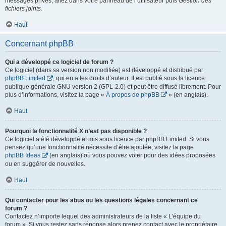
messages privés, allez dans votre panneau de l’utilisateur puis
Gestion des
fichiers joints
.
Haut
Concernant phpBB
Qui a développé ce logiciel de forum ?
Ce logiciel (dans sa version non modifiée) est développé et distribué par
phpBB Limited
, qui en a les droits d’auteur. Il est publié sous la licence
publique générale GNU version 2 (GPL-2.0) et peut être diffusé librement. Pour
plus d’informations, visitez la page «
À propos de phpBB
» (en anglais).
Haut
Pourquoi la fonctionnalité X n’est pas disponible ?
Ce logiciel a été développé et mis sous licence par phpBB Limited. Si vous
pensez qu’une fonctionnalité nécessite d’être ajoutée, visitez la page
phpBB Ideas
(en anglais) où vous pouvez voter pour des idées proposées
ou en suggérer de nouvelles.
Haut
Qui contacter pour les abus ou les questions légales concernant ce
forum ?
Contactez n’importe lequel des administrateurs de la liste « L’équipe du
forum ». Si vous restez sans réponse alors prenez contact avec le propriétaire