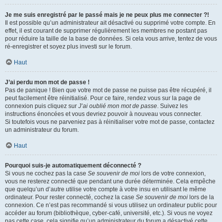
Je me suis enregistré par le passé mais je ne peux plus me connecter ?!
Il est possible qu’un administrateur ait désactivé ou supprimé votre compte. En
effet, il est courant de supprimer régulièrement les membres ne postant pas
pour réduire la taille de la base de données. Si cela vous arrive, tentez de vous
ré-enregistrer et soyez plus investi sur le forum.
Haut
J’ai perdu mon mot de passe !
Pas de panique ! Bien que votre mot de passe ne puisse pas être récupéré, il
peut facilement être réinitialisé. Pour ce faire, rendez vous sur la page de
connexion puis cliquez sur
J’ai oublié mon mot de passe
. Suivez les
instructions énoncées et vous devriez pouvoir à nouveau vous connecter.
Si toutefois vous ne parveniez pas à réinitialiser votre mot de passe, contactez
un administrateur du forum.
Haut
Pourquoi suis-je automatiquement déconnecté ?
Si vous ne cochez pas la case
Se souvenir de moi
lors de votre connexion,
vous ne resterez connecté que pendant une durée déterminée. Cela empêche
que quelqu’un d’autre utilise votre compte à votre insu en utilisant le même
ordinateur. Pour rester connecté, cochez la case
Se souvenir de moi
lors de la
connexion. Ce n’est pas recommandé si vous utilisez un ordinateur public pour
accéder au forum (bibliothèque, cyber-café, université, etc.). Si vous ne voyez
pas cette case, cela signifie qu’un administrateur du forum a désactivé cette