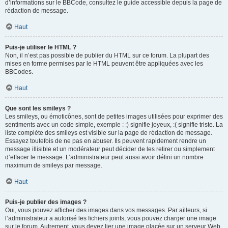
d’informations sur le BBCode, consultez le guide accessible depuis la page de
rédaction de message.
Haut
Puis-je utiliser le HTML ?
Non, il n’est pas possible de publier du HTML sur ce forum. La plupart des
mises en forme permises par le HTML peuvent être appliquées avec les
BBCodes.
Haut
Que sont les smileys ?
Les smileys, ou émoticônes, sont de petites images utilisées pour exprimer des
sentiments avec un code simple, exemple : :) signifie joyeux, :( signifie triste. La
liste complète des smileys est visible sur la page de rédaction de message.
Essayez toutefois de ne pas en abuser. Ils peuvent rapidement rendre un
message illisible et un modérateur peut décider de les retirer ou simplement
d’effacer le message. L’administrateur peut aussi avoir défini un nombre
maximum de smileys par message.
Haut
Puis-je publier des images ?
Oui, vous pouvez afficher des images dans vos messages. Par ailleurs, si
l’administrateur a autorisé les fichiers joints, vous pouvez charger une image
sur le forum. Autrement, vous devez lier une image placée sur un serveur Web