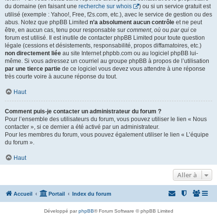
du domaine (en faisant une
recherche sur whois
) ou si un service gratuit est
utilisé (exemple : Yahoo!, Free, f2s.com, etc.), avec le service de gestion ou des
abus. Notez que phpBB Limited
n’a absolument aucun contrôle
et ne peut
être, en aucun cas, tenu pour responsable sur
comment
,
où
ou
par qui
ce
forum est utilisé. Il est inutile de contacter phpBB Limited pour toute question
légale (cessions et désistements, responsabilité, propos diffamatoires, etc.)
non directement liée
au site Internet phpbb.com ou au logiciel phpBB lui-
même. Si vous adressez un courriel au groupe phpBB à propos de l’utilisation
par une tierce partie
de ce logiciel vous devez vous attendre à une réponse
très courte voire à aucune réponse du tout.
Haut
Comment puis-je contacter un administrateur du forum ?
Pour l’ensemble des utilisateurs du forum, vous pouvez utiliser le lien « Nous
contacter », si ce dernier a été activé par un administrateur.
Pour les membres du forum, vous pouvez également utiliser le lien « L’équipe
du forum ».
Haut
Aller à
Accueil
Portail
Index du forum
Développé par
phpBB
® Forum Software © phpBB Limited