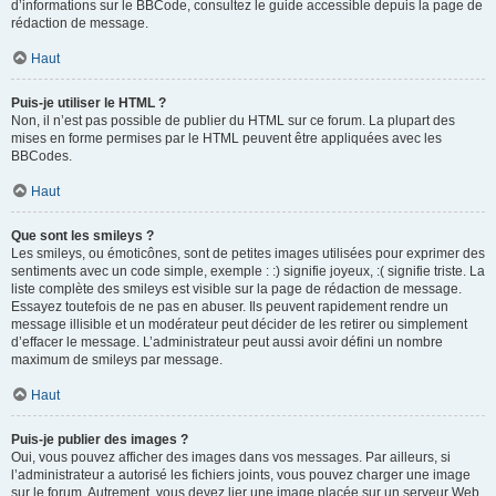
d’informations sur le BBCode, consultez le guide accessible depuis la page de
rédaction de message.
Haut
Puis-je utiliser le HTML ?
Non, il n’est pas possible de publier du HTML sur ce forum. La plupart des
mises en forme permises par le HTML peuvent être appliquées avec les
BBCodes.
Haut
Que sont les smileys ?
Les smileys, ou émoticônes, sont de petites images utilisées pour exprimer des
sentiments avec un code simple, exemple : :) signifie joyeux, :( signifie triste. La
liste complète des smileys est visible sur la page de rédaction de message.
Essayez toutefois de ne pas en abuser. Ils peuvent rapidement rendre un
message illisible et un modérateur peut décider de les retirer ou simplement
d’effacer le message. L’administrateur peut aussi avoir défini un nombre
maximum de smileys par message.
Haut
Puis-je publier des images ?
Oui, vous pouvez afficher des images dans vos messages. Par ailleurs, si
l’administrateur a autorisé les fichiers joints, vous pouvez charger une image
sur le forum. Autrement, vous devez lier une image placée sur un serveur Web