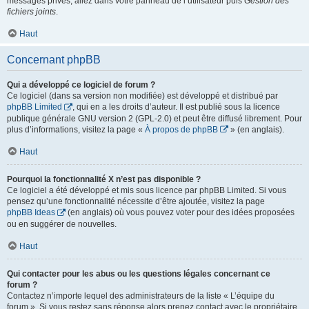
messages privés, allez dans votre panneau de l’utilisateur puis
Gestion des
fichiers joints
.
Haut
Concernant phpBB
Qui a développé ce logiciel de forum ?
Ce logiciel (dans sa version non modifiée) est développé et distribué par
phpBB Limited
, qui en a les droits d’auteur. Il est publié sous la licence
publique générale GNU version 2 (GPL-2.0) et peut être diffusé librement. Pour
plus d’informations, visitez la page «
À propos de phpBB
» (en anglais).
Haut
Pourquoi la fonctionnalité X n’est pas disponible ?
Ce logiciel a été développé et mis sous licence par phpBB Limited. Si vous
pensez qu’une fonctionnalité nécessite d’être ajoutée, visitez la page
phpBB Ideas
(en anglais) où vous pouvez voter pour des idées proposées
ou en suggérer de nouvelles.
Haut
Qui contacter pour les abus ou les questions légales concernant ce
forum ?
Contactez n’importe lequel des administrateurs de la liste « L’équipe du
forum ». Si vous restez sans réponse alors prenez contact avec le propriétaire