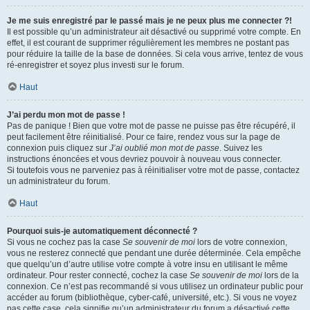
Je me suis enregistré par le passé mais je ne peux plus me connecter ?!
Il est possible qu’un administrateur ait désactivé ou supprimé votre compte. En
effet, il est courant de supprimer régulièrement les membres ne postant pas
pour réduire la taille de la base de données. Si cela vous arrive, tentez de vous
ré-enregistrer et soyez plus investi sur le forum.
Haut
J’ai perdu mon mot de passe !
Pas de panique ! Bien que votre mot de passe ne puisse pas être récupéré, il
peut facilement être réinitialisé. Pour ce faire, rendez vous sur la page de
connexion puis cliquez sur
J’ai oublié mon mot de passe
. Suivez les
instructions énoncées et vous devriez pouvoir à nouveau vous connecter.
Si toutefois vous ne parveniez pas à réinitialiser votre mot de passe, contactez
un administrateur du forum.
Haut
Pourquoi suis-je automatiquement déconnecté ?
Si vous ne cochez pas la case
Se souvenir de moi
lors de votre connexion,
vous ne resterez connecté que pendant une durée déterminée. Cela empêche
que quelqu’un d’autre utilise votre compte à votre insu en utilisant le même
ordinateur. Pour rester connecté, cochez la case
Se souvenir de moi
lors de la
connexion. Ce n’est pas recommandé si vous utilisez un ordinateur public pour
accéder au forum (bibliothèque, cyber-café, université, etc.). Si vous ne voyez
pas cette case, cela signifie qu’un administrateur du forum a désactivé cette