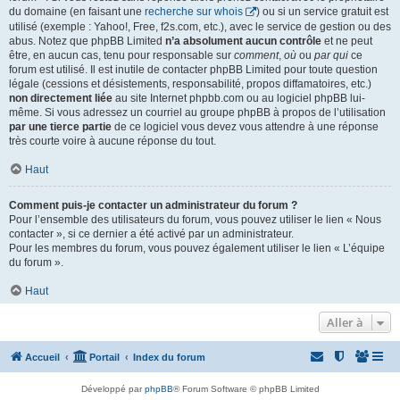
du domaine (en faisant une
recherche sur whois
) ou si un service gratuit est
utilisé (exemple : Yahoo!, Free, f2s.com, etc.), avec le service de gestion ou des
abus. Notez que phpBB Limited
n’a absolument aucun contrôle
et ne peut
être, en aucun cas, tenu pour responsable sur
comment
,
où
ou
par qui
ce
forum est utilisé. Il est inutile de contacter phpBB Limited pour toute question
légale (cessions et désistements, responsabilité, propos diffamatoires, etc.)
non directement liée
au site Internet phpbb.com ou au logiciel phpBB lui-
même. Si vous adressez un courriel au groupe phpBB à propos de l’utilisation
par une tierce partie
de ce logiciel vous devez vous attendre à une réponse
très courte voire à aucune réponse du tout.
Haut
Comment puis-je contacter un administrateur du forum ?
Pour l’ensemble des utilisateurs du forum, vous pouvez utiliser le lien « Nous
contacter », si ce dernier a été activé par un administrateur.
Pour les membres du forum, vous pouvez également utiliser le lien « L’équipe
du forum ».
Haut
Aller à
Accueil
Portail
Index du forum
Développé par
phpBB
® Forum Software © phpBB Limited