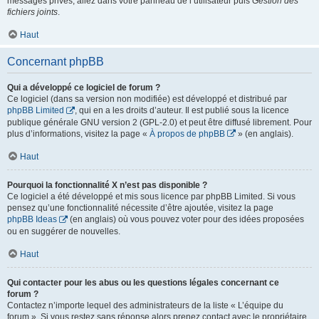
messages privés, allez dans votre panneau de l’utilisateur puis
Gestion des
fichiers joints
.
Haut
Concernant phpBB
Qui a développé ce logiciel de forum ?
Ce logiciel (dans sa version non modifiée) est développé et distribué par
phpBB Limited
, qui en a les droits d’auteur. Il est publié sous la licence
publique générale GNU version 2 (GPL-2.0) et peut être diffusé librement. Pour
plus d’informations, visitez la page «
À propos de phpBB
» (en anglais).
Haut
Pourquoi la fonctionnalité X n’est pas disponible ?
Ce logiciel a été développé et mis sous licence par phpBB Limited. Si vous
pensez qu’une fonctionnalité nécessite d’être ajoutée, visitez la page
phpBB Ideas
(en anglais) où vous pouvez voter pour des idées proposées
ou en suggérer de nouvelles.
Haut
Qui contacter pour les abus ou les questions légales concernant ce
forum ?
Contactez n’importe lequel des administrateurs de la liste « L’équipe du
forum ». Si vous restez sans réponse alors prenez contact avec le propriétaire