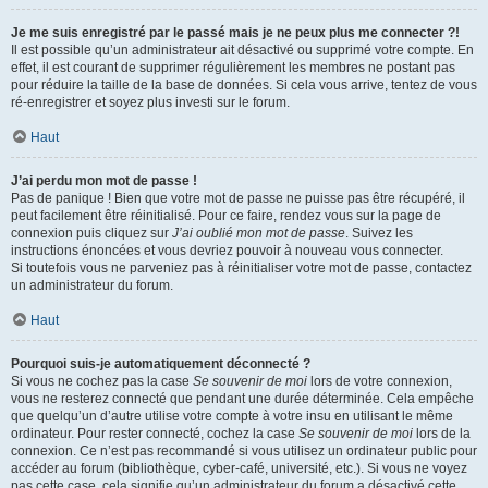
Je me suis enregistré par le passé mais je ne peux plus me connecter ?!
Il est possible qu’un administrateur ait désactivé ou supprimé votre compte. En
effet, il est courant de supprimer régulièrement les membres ne postant pas
pour réduire la taille de la base de données. Si cela vous arrive, tentez de vous
ré-enregistrer et soyez plus investi sur le forum.
Haut
J’ai perdu mon mot de passe !
Pas de panique ! Bien que votre mot de passe ne puisse pas être récupéré, il
peut facilement être réinitialisé. Pour ce faire, rendez vous sur la page de
connexion puis cliquez sur
J’ai oublié mon mot de passe
. Suivez les
instructions énoncées et vous devriez pouvoir à nouveau vous connecter.
Si toutefois vous ne parveniez pas à réinitialiser votre mot de passe, contactez
un administrateur du forum.
Haut
Pourquoi suis-je automatiquement déconnecté ?
Si vous ne cochez pas la case
Se souvenir de moi
lors de votre connexion,
vous ne resterez connecté que pendant une durée déterminée. Cela empêche
que quelqu’un d’autre utilise votre compte à votre insu en utilisant le même
ordinateur. Pour rester connecté, cochez la case
Se souvenir de moi
lors de la
connexion. Ce n’est pas recommandé si vous utilisez un ordinateur public pour
accéder au forum (bibliothèque, cyber-café, université, etc.). Si vous ne voyez
pas cette case, cela signifie qu’un administrateur du forum a désactivé cette