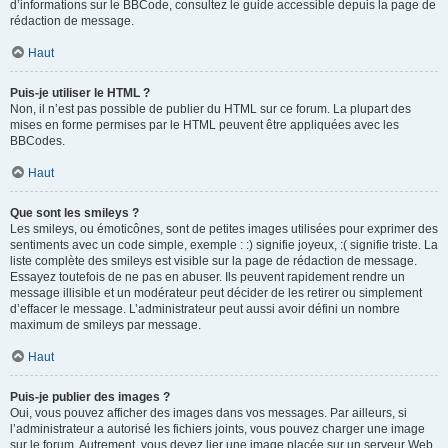
d’informations sur le BBCode, consultez le guide accessible depuis la page de
rédaction de message.
Haut
Puis-je utiliser le HTML ?
Non, il n’est pas possible de publier du HTML sur ce forum. La plupart des
mises en forme permises par le HTML peuvent être appliquées avec les
BBCodes.
Haut
Que sont les smileys ?
Les smileys, ou émoticônes, sont de petites images utilisées pour exprimer des
sentiments avec un code simple, exemple : :) signifie joyeux, :( signifie triste. La
liste complète des smileys est visible sur la page de rédaction de message.
Essayez toutefois de ne pas en abuser. Ils peuvent rapidement rendre un
message illisible et un modérateur peut décider de les retirer ou simplement
d’effacer le message. L’administrateur peut aussi avoir défini un nombre
maximum de smileys par message.
Haut
Puis-je publier des images ?
Oui, vous pouvez afficher des images dans vos messages. Par ailleurs, si
l’administrateur a autorisé les fichiers joints, vous pouvez charger une image
sur le forum. Autrement, vous devez lier une image placée sur un serveur Web