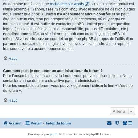
du domaine (en faisant une
recherche sur whois
) ou si un service gratuit est
utilisé (exemple : Yahoo!, Free, f2s.com, etc.), avec le service de gestion ou des
abus. Notez que phpBB Limited
n’a absolument aucun contrôle
et ne peut
être, en aucun cas, tenu pour responsable sur
comment
,
où
ou
par qui
ce
forum est utilisé. Il est inutile de contacter phpBB Limited pour toute question
légale (cessions et désistements, responsabilité, propos diffamatoires, etc.)
non directement liée
au site Internet phpbb.com ou au logiciel phpBB lui-
même. Si vous adressez un courriel au groupe phpBB à propos de l’utilisation
par une tierce partie
de ce logiciel vous devez vous attendre à une réponse
très courte voire à aucune réponse du tout.
Haut
Comment puis-je contacter un administrateur du forum ?
Pour l’ensemble des utilisateurs du forum, vous pouvez utiliser le lien « Nous
contacter », si ce dernier a été activé par un administrateur.
Pour les membres du forum, vous pouvez également utiliser le lien « L’équipe
du forum ».
Haut
Aller à
Accueil
Portail
Index du forum
Développé par
phpBB
® Forum Software © phpBB Limited