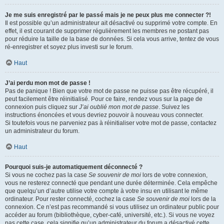
Je me suis enregistré par le passé mais je ne peux plus me connecter ?!
Il est possible qu’un administrateur ait désactivé ou supprimé votre compte. En
effet, il est courant de supprimer régulièrement les membres ne postant pas
pour réduire la taille de la base de données. Si cela vous arrive, tentez de vous
ré-enregistrer et soyez plus investi sur le forum.
Haut
J’ai perdu mon mot de passe !
Pas de panique ! Bien que votre mot de passe ne puisse pas être récupéré, il
peut facilement être réinitialisé. Pour ce faire, rendez vous sur la page de
connexion puis cliquez sur
J’ai oublié mon mot de passe
. Suivez les
instructions énoncées et vous devriez pouvoir à nouveau vous connecter.
Si toutefois vous ne parveniez pas à réinitialiser votre mot de passe, contactez
un administrateur du forum.
Haut
Pourquoi suis-je automatiquement déconnecté ?
Si vous ne cochez pas la case
Se souvenir de moi
lors de votre connexion,
vous ne resterez connecté que pendant une durée déterminée. Cela empêche
que quelqu’un d’autre utilise votre compte à votre insu en utilisant le même
ordinateur. Pour rester connecté, cochez la case
Se souvenir de moi
lors de la
connexion. Ce n’est pas recommandé si vous utilisez un ordinateur public pour
accéder au forum (bibliothèque, cyber-café, université, etc.). Si vous ne voyez
pas cette case, cela signifie qu’un administrateur du forum a désactivé cette