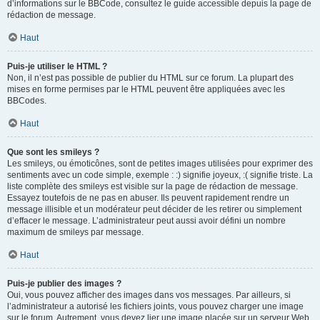
d’informations sur le BBCode, consultez le guide accessible depuis la page de
rédaction de message.
Haut
Puis-je utiliser le HTML ?
Non, il n’est pas possible de publier du HTML sur ce forum. La plupart des
mises en forme permises par le HTML peuvent être appliquées avec les
BBCodes.
Haut
Que sont les smileys ?
Les smileys, ou émoticônes, sont de petites images utilisées pour exprimer des
sentiments avec un code simple, exemple : :) signifie joyeux, :( signifie triste. La
liste complète des smileys est visible sur la page de rédaction de message.
Essayez toutefois de ne pas en abuser. Ils peuvent rapidement rendre un
message illisible et un modérateur peut décider de les retirer ou simplement
d’effacer le message. L’administrateur peut aussi avoir défini un nombre
maximum de smileys par message.
Haut
Puis-je publier des images ?
Oui, vous pouvez afficher des images dans vos messages. Par ailleurs, si
l’administrateur a autorisé les fichiers joints, vous pouvez charger une image
sur le forum. Autrement, vous devez lier une image placée sur un serveur Web