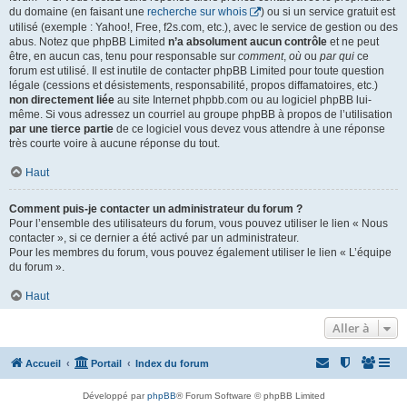
du domaine (en faisant une
recherche sur whois
) ou si un service gratuit est
utilisé (exemple : Yahoo!, Free, f2s.com, etc.), avec le service de gestion ou des
abus. Notez que phpBB Limited
n’a absolument aucun contrôle
et ne peut
être, en aucun cas, tenu pour responsable sur
comment
,
où
ou
par qui
ce
forum est utilisé. Il est inutile de contacter phpBB Limited pour toute question
légale (cessions et désistements, responsabilité, propos diffamatoires, etc.)
non directement liée
au site Internet phpbb.com ou au logiciel phpBB lui-
même. Si vous adressez un courriel au groupe phpBB à propos de l’utilisation
par une tierce partie
de ce logiciel vous devez vous attendre à une réponse
très courte voire à aucune réponse du tout.
Haut
Comment puis-je contacter un administrateur du forum ?
Pour l’ensemble des utilisateurs du forum, vous pouvez utiliser le lien « Nous
contacter », si ce dernier a été activé par un administrateur.
Pour les membres du forum, vous pouvez également utiliser le lien « L’équipe
du forum ».
Haut
Aller à
Accueil
Portail
Index du forum
Développé par
phpBB
® Forum Software © phpBB Limited