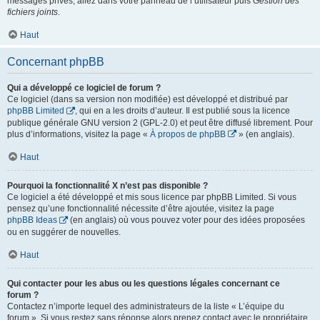
messages privés, allez dans votre panneau de l’utilisateur puis
Gestion des
fichiers joints
.
Haut
Concernant phpBB
Qui a développé ce logiciel de forum ?
Ce logiciel (dans sa version non modifiée) est développé et distribué par
phpBB Limited
, qui en a les droits d’auteur. Il est publié sous la licence
publique générale GNU version 2 (GPL-2.0) et peut être diffusé librement. Pour
plus d’informations, visitez la page «
À propos de phpBB
» (en anglais).
Haut
Pourquoi la fonctionnalité X n’est pas disponible ?
Ce logiciel a été développé et mis sous licence par phpBB Limited. Si vous
pensez qu’une fonctionnalité nécessite d’être ajoutée, visitez la page
phpBB Ideas
(en anglais) où vous pouvez voter pour des idées proposées
ou en suggérer de nouvelles.
Haut
Qui contacter pour les abus ou les questions légales concernant ce
forum ?
Contactez n’importe lequel des administrateurs de la liste « L’équipe du
forum ». Si vous restez sans réponse alors prenez contact avec le propriétaire