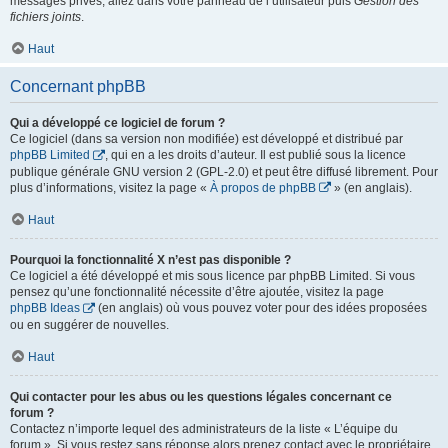
messages privés, allez dans votre panneau de l’utilisateur puis
Gestion des
fichiers joints
.
Haut
Concernant phpBB
Qui a développé ce logiciel de forum ?
Ce logiciel (dans sa version non modifiée) est développé et distribué par
phpBB Limited
, qui en a les droits d’auteur. Il est publié sous la licence
publique générale GNU version 2 (GPL-2.0) et peut être diffusé librement. Pour
plus d’informations, visitez la page «
À propos de phpBB
» (en anglais).
Haut
Pourquoi la fonctionnalité X n’est pas disponible ?
Ce logiciel a été développé et mis sous licence par phpBB Limited. Si vous
pensez qu’une fonctionnalité nécessite d’être ajoutée, visitez la page
phpBB Ideas
(en anglais) où vous pouvez voter pour des idées proposées
ou en suggérer de nouvelles.
Haut
Qui contacter pour les abus ou les questions légales concernant ce
forum ?
Contactez n’importe lequel des administrateurs de la liste « L’équipe du
forum ». Si vous restez sans réponse alors prenez contact avec le propriétaire