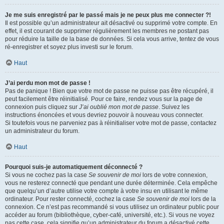
Je me suis enregistré par le passé mais je ne peux plus me connecter ?!
Il est possible qu’un administrateur ait désactivé ou supprimé votre compte. En
effet, il est courant de supprimer régulièrement les membres ne postant pas
pour réduire la taille de la base de données. Si cela vous arrive, tentez de vous
ré-enregistrer et soyez plus investi sur le forum.
Haut
J’ai perdu mon mot de passe !
Pas de panique ! Bien que votre mot de passe ne puisse pas être récupéré, il
peut facilement être réinitialisé. Pour ce faire, rendez vous sur la page de
connexion puis cliquez sur
J’ai oublié mon mot de passe
. Suivez les
instructions énoncées et vous devriez pouvoir à nouveau vous connecter.
Si toutefois vous ne parveniez pas à réinitialiser votre mot de passe, contactez
un administrateur du forum.
Haut
Pourquoi suis-je automatiquement déconnecté ?
Si vous ne cochez pas la case
Se souvenir de moi
lors de votre connexion,
vous ne resterez connecté que pendant une durée déterminée. Cela empêche
que quelqu’un d’autre utilise votre compte à votre insu en utilisant le même
ordinateur. Pour rester connecté, cochez la case
Se souvenir de moi
lors de la
connexion. Ce n’est pas recommandé si vous utilisez un ordinateur public pour
accéder au forum (bibliothèque, cyber-café, université, etc.). Si vous ne voyez
pas cette case, cela signifie qu’un administrateur du forum a désactivé cette