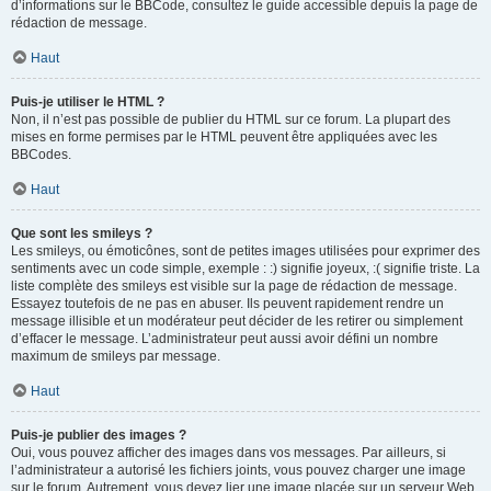
d’informations sur le BBCode, consultez le guide accessible depuis la page de
rédaction de message.
Haut
Puis-je utiliser le HTML ?
Non, il n’est pas possible de publier du HTML sur ce forum. La plupart des
mises en forme permises par le HTML peuvent être appliquées avec les
BBCodes.
Haut
Que sont les smileys ?
Les smileys, ou émoticônes, sont de petites images utilisées pour exprimer des
sentiments avec un code simple, exemple : :) signifie joyeux, :( signifie triste. La
liste complète des smileys est visible sur la page de rédaction de message.
Essayez toutefois de ne pas en abuser. Ils peuvent rapidement rendre un
message illisible et un modérateur peut décider de les retirer ou simplement
d’effacer le message. L’administrateur peut aussi avoir défini un nombre
maximum de smileys par message.
Haut
Puis-je publier des images ?
Oui, vous pouvez afficher des images dans vos messages. Par ailleurs, si
l’administrateur a autorisé les fichiers joints, vous pouvez charger une image
sur le forum. Autrement, vous devez lier une image placée sur un serveur Web