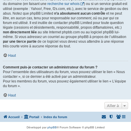
du domaine (en faisant une
recherche sur whois
) ou si un service gratuit est
utilisé (exemple : Yahoo!, Free, f2s.com, etc.), avec le service de gestion ou des
abus. Notez que phpBB Limited
n’a absolument aucun contrôle
et ne peut
être, en aucun cas, tenu pour responsable sur
comment
,
où
ou
par qui
ce
forum est utilisé. Il est inutile de contacter phpBB Limited pour toute question
légale (cessions et désistements, responsabilité, propos diffamatoires, etc.)
non directement liée
au site Internet phpbb.com ou au logiciel phpBB lui-
même. Si vous adressez un courriel au groupe phpBB à propos de l’utilisation
par une tierce partie
de ce logiciel vous devez vous attendre à une réponse
très courte voire à aucune réponse du tout.
Haut
Comment puis-je contacter un administrateur du forum ?
Pour l’ensemble des utilisateurs du forum, vous pouvez utiliser le lien « Nous
contacter », si ce dernier a été activé par un administrateur.
Pour les membres du forum, vous pouvez également utiliser le lien « L’équipe
du forum ».
Haut
Aller à
Accueil
Portail
Index du forum
Développé par
phpBB
® Forum Software © phpBB Limited