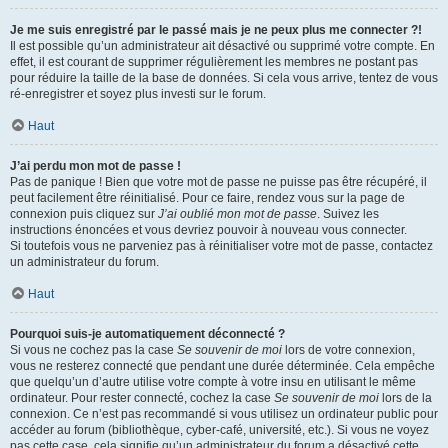
Je me suis enregistré par le passé mais je ne peux plus me connecter ?!
Il est possible qu’un administrateur ait désactivé ou supprimé votre compte. En
effet, il est courant de supprimer régulièrement les membres ne postant pas
pour réduire la taille de la base de données. Si cela vous arrive, tentez de vous
ré-enregistrer et soyez plus investi sur le forum.
Haut
J’ai perdu mon mot de passe !
Pas de panique ! Bien que votre mot de passe ne puisse pas être récupéré, il
peut facilement être réinitialisé. Pour ce faire, rendez vous sur la page de
connexion puis cliquez sur
J’ai oublié mon mot de passe
. Suivez les
instructions énoncées et vous devriez pouvoir à nouveau vous connecter.
Si toutefois vous ne parveniez pas à réinitialiser votre mot de passe, contactez
un administrateur du forum.
Haut
Pourquoi suis-je automatiquement déconnecté ?
Si vous ne cochez pas la case
Se souvenir de moi
lors de votre connexion,
vous ne resterez connecté que pendant une durée déterminée. Cela empêche
que quelqu’un d’autre utilise votre compte à votre insu en utilisant le même
ordinateur. Pour rester connecté, cochez la case
Se souvenir de moi
lors de la
connexion. Ce n’est pas recommandé si vous utilisez un ordinateur public pour
accéder au forum (bibliothèque, cyber-café, université, etc.). Si vous ne voyez
pas cette case, cela signifie qu’un administrateur du forum a désactivé cette