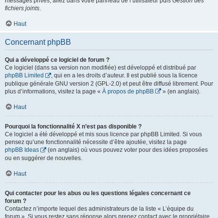
messages privés, allez dans votre panneau de l’utilisateur puis
Gestion des
fichiers joints
.
Haut
Concernant phpBB
Qui a développé ce logiciel de forum ?
Ce logiciel (dans sa version non modifiée) est développé et distribué par
phpBB Limited
, qui en a les droits d’auteur. Il est publié sous la licence
publique générale GNU version 2 (GPL-2.0) et peut être diffusé librement. Pour
plus d’informations, visitez la page «
À propos de phpBB
» (en anglais).
Haut
Pourquoi la fonctionnalité X n’est pas disponible ?
Ce logiciel a été développé et mis sous licence par phpBB Limited. Si vous
pensez qu’une fonctionnalité nécessite d’être ajoutée, visitez la page
phpBB Ideas
(en anglais) où vous pouvez voter pour des idées proposées
ou en suggérer de nouvelles.
Haut
Qui contacter pour les abus ou les questions légales concernant ce
forum ?
Contactez n’importe lequel des administrateurs de la liste « L’équipe du
forum ». Si vous restez sans réponse alors prenez contact avec le propriétaire