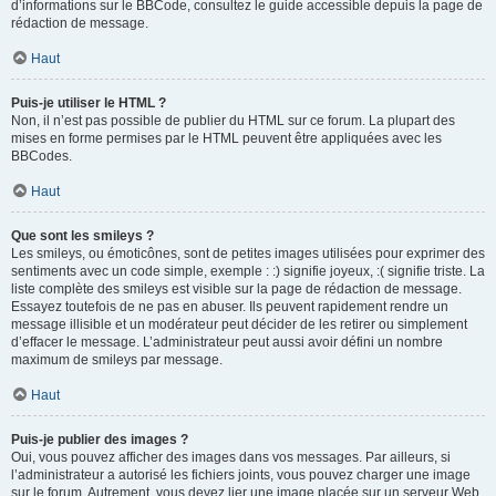
d’informations sur le BBCode, consultez le guide accessible depuis la page de
rédaction de message.
Haut
Puis-je utiliser le HTML ?
Non, il n’est pas possible de publier du HTML sur ce forum. La plupart des
mises en forme permises par le HTML peuvent être appliquées avec les
BBCodes.
Haut
Que sont les smileys ?
Les smileys, ou émoticônes, sont de petites images utilisées pour exprimer des
sentiments avec un code simple, exemple : :) signifie joyeux, :( signifie triste. La
liste complète des smileys est visible sur la page de rédaction de message.
Essayez toutefois de ne pas en abuser. Ils peuvent rapidement rendre un
message illisible et un modérateur peut décider de les retirer ou simplement
d’effacer le message. L’administrateur peut aussi avoir défini un nombre
maximum de smileys par message.
Haut
Puis-je publier des images ?
Oui, vous pouvez afficher des images dans vos messages. Par ailleurs, si
l’administrateur a autorisé les fichiers joints, vous pouvez charger une image
sur le forum. Autrement, vous devez lier une image placée sur un serveur Web