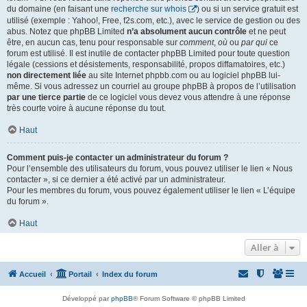
du domaine (en faisant une
recherche sur whois
) ou si un service gratuit est
utilisé (exemple : Yahoo!, Free, f2s.com, etc.), avec le service de gestion ou des
abus. Notez que phpBB Limited
n’a absolument aucun contrôle
et ne peut
être, en aucun cas, tenu pour responsable sur
comment
,
où
ou
par qui
ce
forum est utilisé. Il est inutile de contacter phpBB Limited pour toute question
légale (cessions et désistements, responsabilité, propos diffamatoires, etc.)
non directement liée
au site Internet phpbb.com ou au logiciel phpBB lui-
même. Si vous adressez un courriel au groupe phpBB à propos de l’utilisation
par une tierce partie
de ce logiciel vous devez vous attendre à une réponse
très courte voire à aucune réponse du tout.
Haut
Comment puis-je contacter un administrateur du forum ?
Pour l’ensemble des utilisateurs du forum, vous pouvez utiliser le lien « Nous
contacter », si ce dernier a été activé par un administrateur.
Pour les membres du forum, vous pouvez également utiliser le lien « L’équipe
du forum ».
Haut
Aller à
Accueil
Portail
Index du forum
Développé par
phpBB
® Forum Software © phpBB Limited