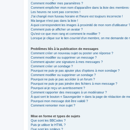
Comment modifier mes paramètres ?
Comment empêcher mon nom d’apparaître dans la liste des membres
Les heures ne sont pas correctes !
J’ai changé mon fuseau horaire et l’heure est toujours incorrecte !
Ma langue n’est pas dans la liste !
A quoi correspondent les images à proximité de mon nom d’utilisateur 
Comment puis-je afficher un avatar ?
Qu’est-ce que mon rang et comment le modifier ?
Lorsque je clique sur le lien
courriel
d’un membre, on me demande de m
Problèmes liés à la publication de messages
Comment créer un nouveau sujet ou poster une réponse ?
Comment modifier ou supprimer un message ?
Comment ajouter une signature à mes messages ?
Comment créer un sondage ?
Pourquoi ne puis-je pas ajouter plus d’options à mon sondage ?
Comment modifier ou supprimer un sondage ?
Pourquoi ne puis-je pas accéder à un forum ?
Pourquoi ne puis-je pas joindre des fichiers à mon message ?
Pourquoi ai-je reçu un avertissement ?
Comment rapporter des messages à un modérateur ?
À quoi sert le bouton « Sauvegarder » dans la page de rédaction de 
Pourquoi mon message doit être validé ?
Comment remonter mon sujet ?
Mise en forme et types de sujets
Que sont les BBCodes ?
Puis-je utiliser le HTML ?
Que sont les smileys ?