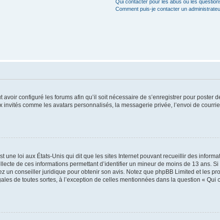
Qui contacter pour les abus ou les questio
Comment puis-je contacter un administrateu
t avoir configuré les forums afin qu’il soit nécessaire de s’enregistrer pour poster
x invités comme les avatars personnalisés, la messagerie privée, l’envoi de courri
t une loi aux États-Unis qui dit que les sites Internet pouvant recueillir des infor
ollecte de ces informations permettant d’identifier un mineur de moins de 13 ans. S
tez un conseiller juridique pour obtenir son avis. Notez que phpBB Limited et les pr
gales de toutes sortes, à l’exception de celles mentionnées dans la question « Qui