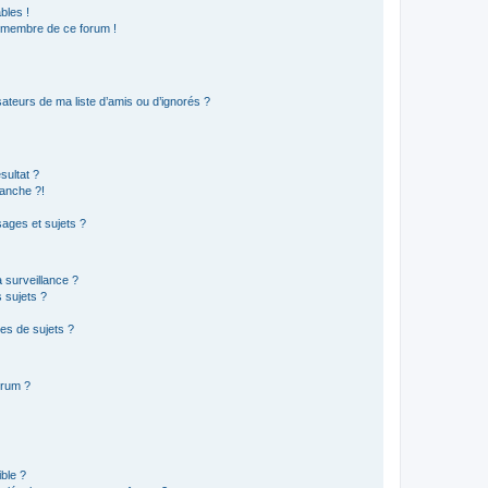
bles !
n membre de ce forum !
ateurs de ma liste d’amis ou d’ignorés ?
sultat ?
anche ?!
ages et sujets ?
a surveillance ?
 sujets ?
es de sujets ?
orum ?
ible ?