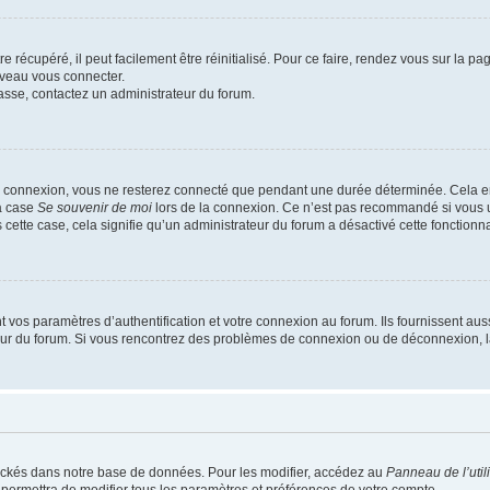
 récupéré, il peut facilement être réinitialisé. Pour ce faire, rendez vous sur la p
uveau vous connecter.
passe, contactez un administrateur du forum.
e connexion, vous ne resterez connecté que pendant une durée déterminée. Cela em
la case
Se souvenir de moi
lors de la connexion. Ce n’est pas recommandé si vous u
s cette case, cela signifie qu’un administrateur du forum a désactivé cette fonctionna
os paramètres d’authentification et votre connexion au forum. Ils fournissent aussi
teur du forum. Si vous rencontrez des problèmes de connexion ou de déconnexion, l
ockés dans notre base de données. Pour les modifier, accédez au
Panneau de l’util