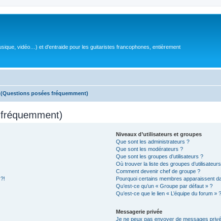
sique, vidéo…) et d'entraide pour les guitaristes francophones, entièrement
s (Questions posées fréquemment)
s fréquemment)
Niveaux d’utilisateurs et groupes
Que sont les administrateurs ?
Que sont les modérateurs ?
Que sont les groupes d’utilisateurs ?
Où trouver la liste des groupes d’utilisateur
Comment devenir chef de groupe ?
 ?!
Pourquoi certains membres apparaissent dan
Qu’est-ce qu’un « Groupe par défaut » ?
Qu’est-ce que le lien « L’équipe du forum » 
Messagerie privée
Je ne peux pas envoyer de messages privé