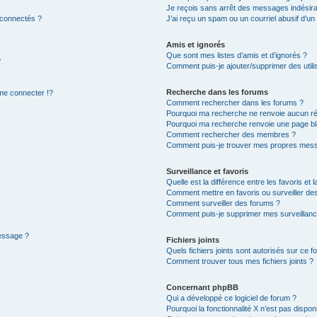
Je reçois sans arrêt des messages indésira
 connectés ?
J’ai reçu un spam ou un courriel abusif d’u
Amis et ignorés
Que sont mes listes d’amis et d’ignorés ?
?
Comment puis-je ajouter/supprimer des utilis
Recherche dans les forums
e connecter !?
Comment rechercher dans les forums ?
Pourquoi ma recherche ne renvoie aucun ré
Pourquoi ma recherche renvoie une page bl
Comment rechercher des membres ?
Comment puis-je trouver mes propres mess
Surveillance et favoris
Quelle est la différence entre les favoris et l
Comment mettre en favoris ou surveiller des
Comment surveiller des forums ?
Comment puis-je supprimer mes surveillanc
message ?
Fichiers joints
Quels fichiers joints sont autorisés sur ce f
Comment trouver tous mes fichiers joints ?
Concernant phpBB
Qui a développé ce logiciel de forum ?
Pourquoi la fonctionnalité X n’est pas dispon