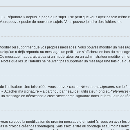
 « Répondre » depuis la page d’un sujet. Il se peut que vous ayez besoin d’être e
: Vous
pouvez
poster de nouveaux sujets, Vous
pouvez
joindre des fichiers, etc.
modifier ou supprimer que vos propres messages. Vous pouvez modifier un message
lqu’un a déjà répondu au message, un petit texte s’affichera en bas du message ind
n. Ce message n’apparaîtra pas si un modérateur ou un administrateur modifie le mes
ive. Notez que les utilisateurs ne peuvent pas supprimer un message une fois que qu
e l’utilisateur. Une fois créée, vous pouvez cocher
Attacher ma signature
sur le fo
 « Attacher ma signature » à partir du panneau de l’utilisateur (onglet
Préférences 
 à un message en décochant la case
Attacher ma signature
dans le formulaire de ré
ouveau sujet ou la modification du premier message d’un sujet (si vous en avez les p
 le droit de créer des sondages). Saisissez le titre du sondage et au moins deux o