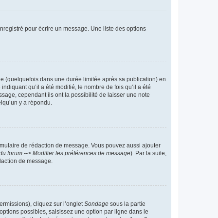
nregistré pour écrire un message. Une liste des options
 (quelquefois dans une durée limitée après sa publication) en
iquant qu’il a été modifié, le nombre de fois qu’il a été
sage, cependant ils ont la possibilité de laisser une note
elqu’un y a répondu.
rmulaire de rédaction de message. Vous pouvez aussi ajouter
du forum --> Modifier les préférences de message
). Par la suite,
daction de message.
ermissions), cliquez sur l’onglet
Sondage
sous la partie
ptions possibles, saisissez une option par ligne dans le