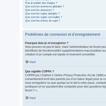
Puis-je publier des images ?
Que sont les annonces globales ?
Que sont les annonces ?
Que sont les sujets épinglés ?
Que sont les sujets verrouillés ?
Que sont les icônes de sujet ?
Problèmes de connexion et d’enregistrement
Pourquoi dois-je m’enregistrer ?
Vous pouvez ne pas le faire, mais l’administrateur du forum peu
bénéficier de fonctionnalités supplémentaires inaccessibles au
création d’un compte est rapide et vivement conseillée.
Haut
Que signifie COPPA ?
COPPA (ou
Children’s Online Privacy Protection Act
de 1998) es
consentement écrit des parents (ou d’un tuteur légal) pour la c
vous enregistrez ou que quelqu’un le fait à votre place, contac
juridiques et ne sauraient être contactés pour des questions lé
forum ? ».
Haut