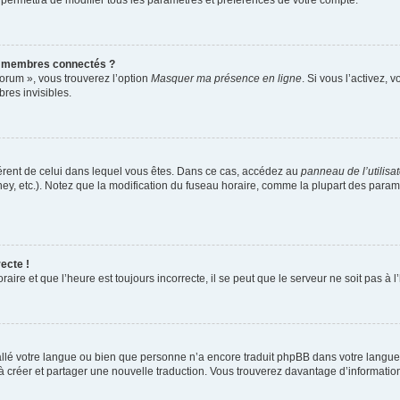
 permettra de modifier tous les paramètres et préférences de votre compte.
s membres connectés ?
forum », vous trouverez l’option
Masquer ma présence en ligne
. Si vous l’activez, 
es invisibles.
ifférent de celui dans lequel vous êtes. Dans ce cas, accédez au
panneau de l’utilisa
ney, etc.). Notez que la modification du fuseau horaire, comme la plupart des para
ecte !
aire et que l’heure est toujours incorrecte, il se peut que le serveur ne soit pas à
nstallé votre langue ou bien que personne n’a encore traduit phpBB dans votre lang
s à créer et partager une nouvelle traduction. Vous trouverez davantage d’information