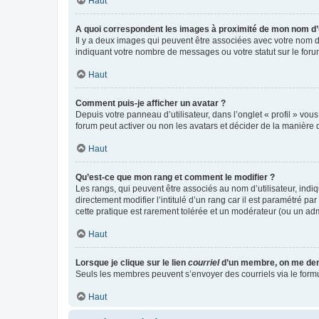
Haut
A quoi correspondent les images à proximité de mon nom d’u
Il y a deux images qui peuvent être associées avec votre nom d’
indiquant votre nombre de messages ou votre statut sur le fo
Haut
Comment puis-je afficher un avatar ?
Depuis votre panneau d’utilisateur, dans l’onglet « profil » vou
forum peut activer ou non les avatars et décider de la manière d
Haut
Qu’est-ce que mon rang et comment le modifier ?
Les rangs, qui peuvent être associés au nom d’utilisateur, ind
directement modifier l’intitulé d’un rang car il est paramétré p
cette pratique est rarement tolérée et un modérateur (ou un ad
Haut
Lorsque je clique sur le lien
courriel
d’un membre, on me de
Seuls les membres peuvent s’envoyer des courriels via le formulai
Haut