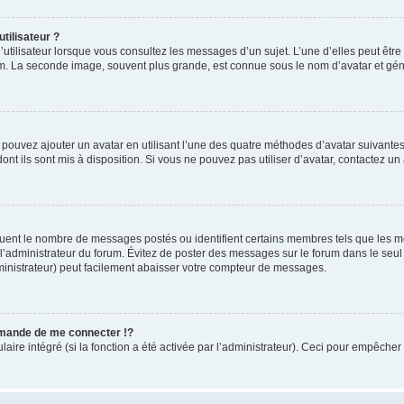
tilisateur ?
utilisateur lorsque vous consultez les messages d’un sujet. L’une d’elles peut êtr
rum. La seconde image, souvent plus grande, est connue sous le nom d’avatar et 
s pouvez ajouter un avatar en utilisant l’une des quatre méthodes d’avatar suivantes 
ont ils sont mis à disposition. Si vous ne pouvez pas utiliser d’avatar, contactez un
iquent le nombre de messages postés ou identifient certains membres tels que les 
ar l’administrateur du forum. Évitez de poster des messages sur le forum dans le seu
ministrateur) peut facilement abaisser votre compteur de messages.
mande de me connecter !?
re intégré (si la fonction a été activée par l’administrateur). Ceci pour empêcher l’u