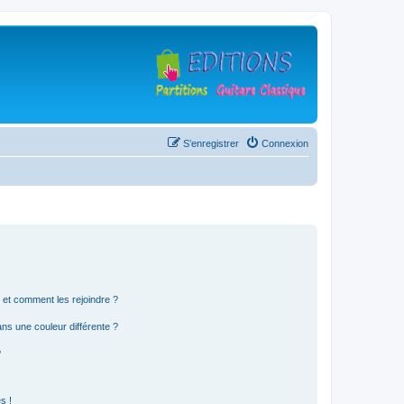
S’enregistrer
Connexion
s et comment les rejoindre ?
s une couleur différente ?
?
s !