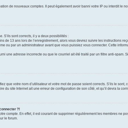
réation de nouveaux comptes. Il peut également avoir banni votre IP ou interdit le no
 S’ils sont corrects, il y a deux possibilités :
ins de 13 ans lors de l’enregistrement, alors vous devrez suivre les instructions r
me ou par un administrateur avant que vous puissiez vous connecter. Cette informat
rni une adresse incorrecte ou que le courriel ait été traité par un filtre anti-spam. S
iez que votre nom d’utilisateur et votre mot de passe soient corrects. S’ils le sont,
e du site Internet ait une erreur de configuration de son côté, et qu’il devra la corri
 connecter ?!
votre compte. En effet, il est courant de supprimer régulièrement les membres ne pos
ur le forum.