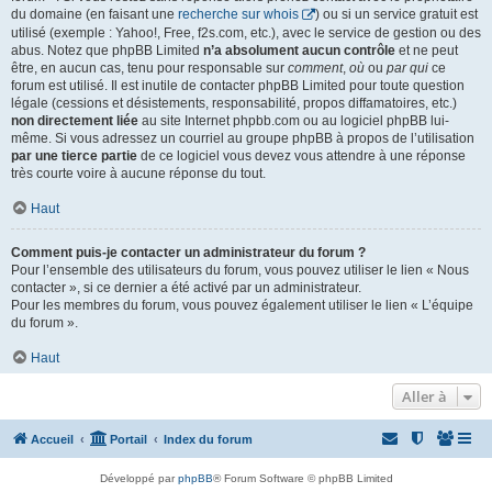
du domaine (en faisant une
recherche sur whois
) ou si un service gratuit est
utilisé (exemple : Yahoo!, Free, f2s.com, etc.), avec le service de gestion ou des
abus. Notez que phpBB Limited
n’a absolument aucun contrôle
et ne peut
être, en aucun cas, tenu pour responsable sur
comment
,
où
ou
par qui
ce
forum est utilisé. Il est inutile de contacter phpBB Limited pour toute question
légale (cessions et désistements, responsabilité, propos diffamatoires, etc.)
non directement liée
au site Internet phpbb.com ou au logiciel phpBB lui-
même. Si vous adressez un courriel au groupe phpBB à propos de l’utilisation
par une tierce partie
de ce logiciel vous devez vous attendre à une réponse
très courte voire à aucune réponse du tout.
Haut
Comment puis-je contacter un administrateur du forum ?
Pour l’ensemble des utilisateurs du forum, vous pouvez utiliser le lien « Nous
contacter », si ce dernier a été activé par un administrateur.
Pour les membres du forum, vous pouvez également utiliser le lien « L’équipe
du forum ».
Haut
Aller à
Accueil
Portail
Index du forum
Développé par
phpBB
® Forum Software © phpBB Limited