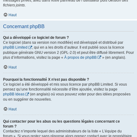
messages privés, allez dans votre panneau de l’utilisateur puis
Gestion des
fichiers joints
.
Haut
Concernant phpBB
Qui a développé ce logiciel de forum ?
Ce logiciel (dans sa version non modifiée) est développé et distribué par
phpBB Limited
, qui en a les droits d’auteur. Il est publié sous la licence
publique générale GNU version 2 (GPL-2.0) et peut être diffusé librement. Pour
plus d’informations, visitez la page «
À propos de phpBB
» (en anglais).
Haut
Pourquoi la fonctionnalité X n’est pas disponible ?
Ce logiciel a été développé et mis sous licence par phpBB Limited. Si vous
pensez qu’une fonctionnalité nécessite d’être ajoutée, visitez la page
phpBB Ideas
(en anglais) où vous pouvez voter pour des idées proposées
ou en suggérer de nouvelles.
Haut
Qui contacter pour les abus ou les questions légales concernant ce
forum ?
Contactez n’importe lequel des administrateurs de la liste « L’équipe du
forum ». Si vous restez sans réponse alors prenez contact avec le propriétaire