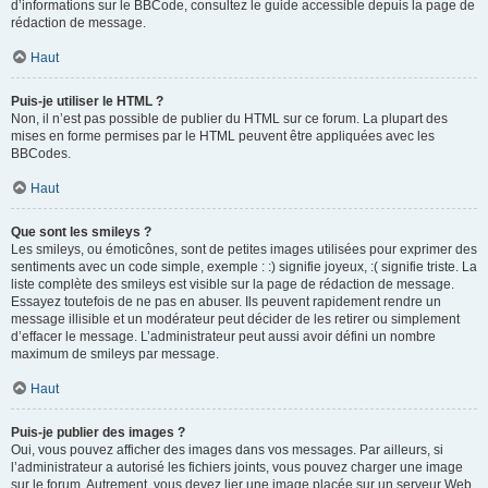
d’informations sur le BBCode, consultez le guide accessible depuis la page de
rédaction de message.
Haut
Puis-je utiliser le HTML ?
Non, il n’est pas possible de publier du HTML sur ce forum. La plupart des
mises en forme permises par le HTML peuvent être appliquées avec les
BBCodes.
Haut
Que sont les smileys ?
Les smileys, ou émoticônes, sont de petites images utilisées pour exprimer des
sentiments avec un code simple, exemple : :) signifie joyeux, :( signifie triste. La
liste complète des smileys est visible sur la page de rédaction de message.
Essayez toutefois de ne pas en abuser. Ils peuvent rapidement rendre un
message illisible et un modérateur peut décider de les retirer ou simplement
d’effacer le message. L’administrateur peut aussi avoir défini un nombre
maximum de smileys par message.
Haut
Puis-je publier des images ?
Oui, vous pouvez afficher des images dans vos messages. Par ailleurs, si
l’administrateur a autorisé les fichiers joints, vous pouvez charger une image
sur le forum. Autrement, vous devez lier une image placée sur un serveur Web