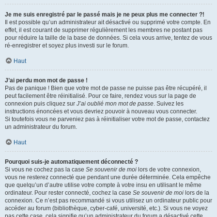
Je me suis enregistré par le passé mais je ne peux plus me connecter ?!
Il est possible qu’un administrateur ait désactivé ou supprimé votre compte. En
effet, il est courant de supprimer régulièrement les membres ne postant pas
pour réduire la taille de la base de données. Si cela vous arrive, tentez de vous
ré-enregistrer et soyez plus investi sur le forum.
Haut
J’ai perdu mon mot de passe !
Pas de panique ! Bien que votre mot de passe ne puisse pas être récupéré, il
peut facilement être réinitialisé. Pour ce faire, rendez vous sur la page de
connexion puis cliquez sur
J’ai oublié mon mot de passe
. Suivez les
instructions énoncées et vous devriez pouvoir à nouveau vous connecter.
Si toutefois vous ne parveniez pas à réinitialiser votre mot de passe, contactez
un administrateur du forum.
Haut
Pourquoi suis-je automatiquement déconnecté ?
Si vous ne cochez pas la case
Se souvenir de moi
lors de votre connexion,
vous ne resterez connecté que pendant une durée déterminée. Cela empêche
que quelqu’un d’autre utilise votre compte à votre insu en utilisant le même
ordinateur. Pour rester connecté, cochez la case
Se souvenir de moi
lors de la
connexion. Ce n’est pas recommandé si vous utilisez un ordinateur public pour
accéder au forum (bibliothèque, cyber-café, université, etc.). Si vous ne voyez
pas cette case, cela signifie qu’un administrateur du forum a désactivé cette