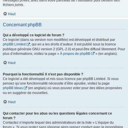
messages privés, allez dans votre panneau de l’utilisateur puis
Gestion des
fichiers joints
.
Haut
Concernant phpBB
Qui a développé ce logiciel de forum ?
Ce logiciel (dans sa version non modifiée) est développé et distribué par
phpBB Limited
, qui en a les droits d’auteur. Il est publié sous la licence
publique générale GNU version 2 (GPL-2.0) et peut être diffusé librement. Pour
plus d’informations, visitez la page «
À propos de phpBB
» (en anglais).
Haut
Pourquoi la fonctionnalité X n’est pas disponible ?
Ce logiciel a été développé et mis sous licence par phpBB Limited. Si vous
pensez qu’une fonctionnalité nécessite d’être ajoutée, visitez la page
phpBB Ideas
(en anglais) où vous pouvez voter pour des idées proposées
ou en suggérer de nouvelles.
Haut
Qui contacter pour les abus ou les questions légales concernant ce
forum ?
Contactez n’importe lequel des administrateurs de la liste « L’équipe du
forum ». Si vous restez sans réponse alors prenez contact avec le propriétaire