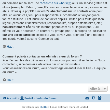
du domaine (en faisant une
recherche sur whois
) ou si un service gratuit est
utilisé (exemple : Yahoo!, Free, f2s.com, etc.), avec le service de gestion ou des
abus. Notez que phpBB Limited
n’a absolument aucun contrôle
et ne peut
être, en aucun cas, tenu pour responsable sur
comment
,
où
ou
par qui
ce
forum est utilisé. Il est inutile de contacter phpBB Limited pour toute question
légale (cessions et désistements, responsabilité, propos diffamatoires, etc.)
non directement liée
au site Internet phpbb.com ou au logiciel phpBB lui-
même. Si vous adressez un courriel au groupe phpBB à propos de l’utilisation
par une tierce partie
de ce logiciel vous devez vous attendre à une réponse
très courte voire à aucune réponse du tout.
Haut
Comment puis-je contacter un administrateur du forum ?
Pour l’ensemble des utilisateurs du forum, vous pouvez utiliser le lien « Nous
contacter », si ce dernier a été activé par un administrateur.
Pour les membres du forum, vous pouvez également utiliser le lien « L’équipe
du forum ».
Haut
Aller à
Accueil
Portail
Index du forum
Développé par
phpBB
® Forum Software © phpBB Limited