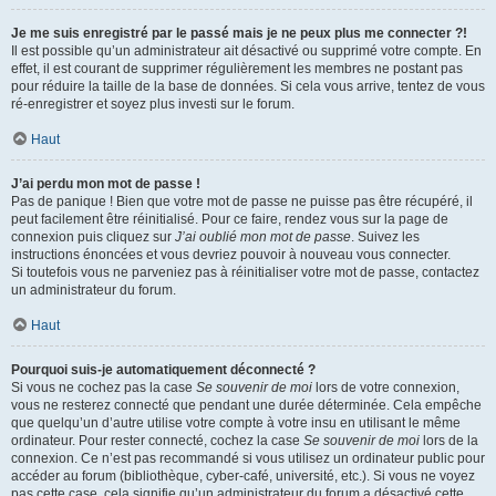
Je me suis enregistré par le passé mais je ne peux plus me connecter ?!
Il est possible qu’un administrateur ait désactivé ou supprimé votre compte. En
effet, il est courant de supprimer régulièrement les membres ne postant pas
pour réduire la taille de la base de données. Si cela vous arrive, tentez de vous
ré-enregistrer et soyez plus investi sur le forum.
Haut
J’ai perdu mon mot de passe !
Pas de panique ! Bien que votre mot de passe ne puisse pas être récupéré, il
peut facilement être réinitialisé. Pour ce faire, rendez vous sur la page de
connexion puis cliquez sur
J’ai oublié mon mot de passe
. Suivez les
instructions énoncées et vous devriez pouvoir à nouveau vous connecter.
Si toutefois vous ne parveniez pas à réinitialiser votre mot de passe, contactez
un administrateur du forum.
Haut
Pourquoi suis-je automatiquement déconnecté ?
Si vous ne cochez pas la case
Se souvenir de moi
lors de votre connexion,
vous ne resterez connecté que pendant une durée déterminée. Cela empêche
que quelqu’un d’autre utilise votre compte à votre insu en utilisant le même
ordinateur. Pour rester connecté, cochez la case
Se souvenir de moi
lors de la
connexion. Ce n’est pas recommandé si vous utilisez un ordinateur public pour
accéder au forum (bibliothèque, cyber-café, université, etc.). Si vous ne voyez
pas cette case, cela signifie qu’un administrateur du forum a désactivé cette