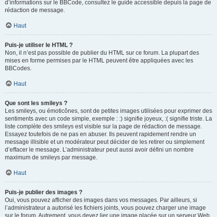
d’informations sur le BBCode, consultez le guide accessible depuis la page de
rédaction de message.
Haut
Puis-je utiliser le HTML ?
Non, il n’est pas possible de publier du HTML sur ce forum. La plupart des
mises en forme permises par le HTML peuvent être appliquées avec les
BBCodes.
Haut
Que sont les smileys ?
Les smileys, ou émoticônes, sont de petites images utilisées pour exprimer des
sentiments avec un code simple, exemple : :) signifie joyeux, :( signifie triste. La
liste complète des smileys est visible sur la page de rédaction de message.
Essayez toutefois de ne pas en abuser. Ils peuvent rapidement rendre un
message illisible et un modérateur peut décider de les retirer ou simplement
d’effacer le message. L’administrateur peut aussi avoir défini un nombre
maximum de smileys par message.
Haut
Puis-je publier des images ?
Oui, vous pouvez afficher des images dans vos messages. Par ailleurs, si
l’administrateur a autorisé les fichiers joints, vous pouvez charger une image
sur le forum. Autrement, vous devez lier une image placée sur un serveur Web