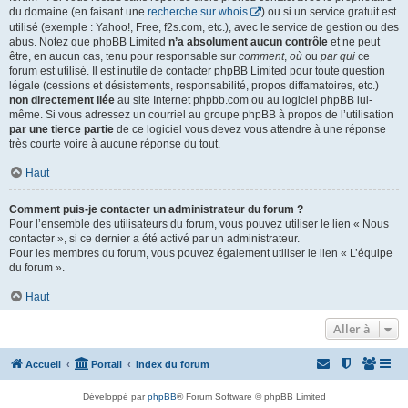
du domaine (en faisant une
recherche sur whois
) ou si un service gratuit est
utilisé (exemple : Yahoo!, Free, f2s.com, etc.), avec le service de gestion ou des
abus. Notez que phpBB Limited
n’a absolument aucun contrôle
et ne peut
être, en aucun cas, tenu pour responsable sur
comment
,
où
ou
par qui
ce
forum est utilisé. Il est inutile de contacter phpBB Limited pour toute question
légale (cessions et désistements, responsabilité, propos diffamatoires, etc.)
non directement liée
au site Internet phpbb.com ou au logiciel phpBB lui-
même. Si vous adressez un courriel au groupe phpBB à propos de l’utilisation
par une tierce partie
de ce logiciel vous devez vous attendre à une réponse
très courte voire à aucune réponse du tout.
Haut
Comment puis-je contacter un administrateur du forum ?
Pour l’ensemble des utilisateurs du forum, vous pouvez utiliser le lien « Nous
contacter », si ce dernier a été activé par un administrateur.
Pour les membres du forum, vous pouvez également utiliser le lien « L’équipe
du forum ».
Haut
Aller à
Accueil
Portail
Index du forum
Développé par
phpBB
® Forum Software © phpBB Limited