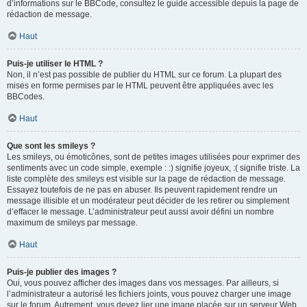
d’informations sur le BBCode, consultez le guide accessible depuis la page de
rédaction de message.
Haut
Puis-je utiliser le HTML ?
Non, il n’est pas possible de publier du HTML sur ce forum. La plupart des
mises en forme permises par le HTML peuvent être appliquées avec les
BBCodes.
Haut
Que sont les smileys ?
Les smileys, ou émoticônes, sont de petites images utilisées pour exprimer des
sentiments avec un code simple, exemple : :) signifie joyeux, :( signifie triste. La
liste complète des smileys est visible sur la page de rédaction de message.
Essayez toutefois de ne pas en abuser. Ils peuvent rapidement rendre un
message illisible et un modérateur peut décider de les retirer ou simplement
d’effacer le message. L’administrateur peut aussi avoir défini un nombre
maximum de smileys par message.
Haut
Puis-je publier des images ?
Oui, vous pouvez afficher des images dans vos messages. Par ailleurs, si
l’administrateur a autorisé les fichiers joints, vous pouvez charger une image
sur le forum. Autrement, vous devez lier une image placée sur un serveur Web