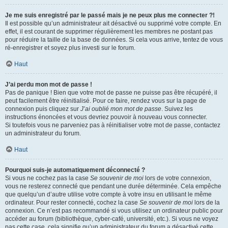
Je me suis enregistré par le passé mais je ne peux plus me connecter ?!
Il est possible qu’un administrateur ait désactivé ou supprimé votre compte. En
effet, il est courant de supprimer régulièrement les membres ne postant pas
pour réduire la taille de la base de données. Si cela vous arrive, tentez de vous
ré-enregistrer et soyez plus investi sur le forum.
Haut
J’ai perdu mon mot de passe !
Pas de panique ! Bien que votre mot de passe ne puisse pas être récupéré, il
peut facilement être réinitialisé. Pour ce faire, rendez vous sur la page de
connexion puis cliquez sur
J’ai oublié mon mot de passe
. Suivez les
instructions énoncées et vous devriez pouvoir à nouveau vous connecter.
Si toutefois vous ne parveniez pas à réinitialiser votre mot de passe, contactez
un administrateur du forum.
Haut
Pourquoi suis-je automatiquement déconnecté ?
Si vous ne cochez pas la case
Se souvenir de moi
lors de votre connexion,
vous ne resterez connecté que pendant une durée déterminée. Cela empêche
que quelqu’un d’autre utilise votre compte à votre insu en utilisant le même
ordinateur. Pour rester connecté, cochez la case
Se souvenir de moi
lors de la
connexion. Ce n’est pas recommandé si vous utilisez un ordinateur public pour
accéder au forum (bibliothèque, cyber-café, université, etc.). Si vous ne voyez
pas cette case, cela signifie qu’un administrateur du forum a désactivé cette