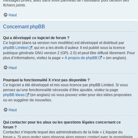
messages privés, allez dans votre panneau de l’utilisateur puis
Gestion des
fichiers joints
.
Haut
Concernant phpBB
Qui a développé ce logiciel de forum ?
Ce logiciel (dans sa version non modifiée) est développé et distribué par
phpBB Limited
, qui en a les droits d’auteur. Il est publié sous la licence
publique générale GNU version 2 (GPL-2.0) et peut être diffusé librement. Pour
plus d’informations, visitez la page «
À propos de phpBB
» (en anglais).
Haut
Pourquoi la fonctionnalité X n’est pas disponible ?
Ce logiciel a été développé et mis sous licence par phpBB Limited. Si vous
pensez qu’une fonctionnalité nécessite d’être ajoutée, visitez la page
phpBB Ideas
(en anglais) où vous pouvez voter pour des idées proposées
ou en suggérer de nouvelles.
Haut
Qui contacter pour les abus ou les questions légales concernant ce
forum ?
Contactez n’importe lequel des administrateurs de la liste « L’équipe du
forum ». Si vous restez sans réponse alors prenez contact avec le propriétaire