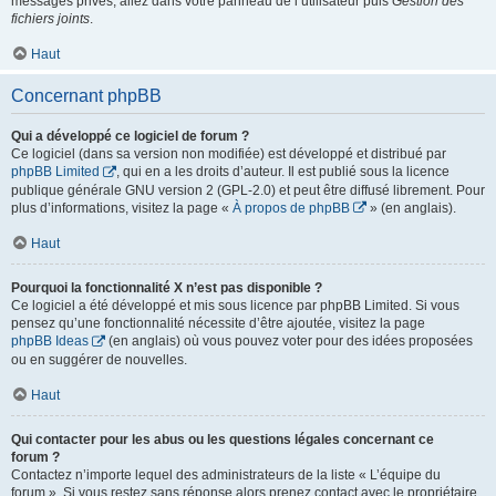
messages privés, allez dans votre panneau de l’utilisateur puis
Gestion des
fichiers joints
.
Haut
Concernant phpBB
Qui a développé ce logiciel de forum ?
Ce logiciel (dans sa version non modifiée) est développé et distribué par
phpBB Limited
, qui en a les droits d’auteur. Il est publié sous la licence
publique générale GNU version 2 (GPL-2.0) et peut être diffusé librement. Pour
plus d’informations, visitez la page «
À propos de phpBB
» (en anglais).
Haut
Pourquoi la fonctionnalité X n’est pas disponible ?
Ce logiciel a été développé et mis sous licence par phpBB Limited. Si vous
pensez qu’une fonctionnalité nécessite d’être ajoutée, visitez la page
phpBB Ideas
(en anglais) où vous pouvez voter pour des idées proposées
ou en suggérer de nouvelles.
Haut
Qui contacter pour les abus ou les questions légales concernant ce
forum ?
Contactez n’importe lequel des administrateurs de la liste « L’équipe du
forum ». Si vous restez sans réponse alors prenez contact avec le propriétaire