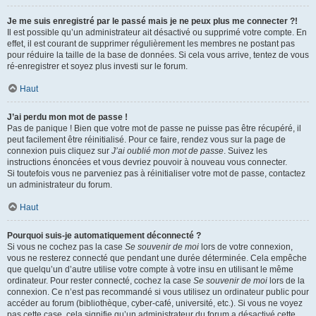
Je me suis enregistré par le passé mais je ne peux plus me connecter ?!
Il est possible qu’un administrateur ait désactivé ou supprimé votre compte. En
effet, il est courant de supprimer régulièrement les membres ne postant pas
pour réduire la taille de la base de données. Si cela vous arrive, tentez de vous
ré-enregistrer et soyez plus investi sur le forum.
Haut
J’ai perdu mon mot de passe !
Pas de panique ! Bien que votre mot de passe ne puisse pas être récupéré, il
peut facilement être réinitialisé. Pour ce faire, rendez vous sur la page de
connexion puis cliquez sur
J’ai oublié mon mot de passe
. Suivez les
instructions énoncées et vous devriez pouvoir à nouveau vous connecter.
Si toutefois vous ne parveniez pas à réinitialiser votre mot de passe, contactez
un administrateur du forum.
Haut
Pourquoi suis-je automatiquement déconnecté ?
Si vous ne cochez pas la case
Se souvenir de moi
lors de votre connexion,
vous ne resterez connecté que pendant une durée déterminée. Cela empêche
que quelqu’un d’autre utilise votre compte à votre insu en utilisant le même
ordinateur. Pour rester connecté, cochez la case
Se souvenir de moi
lors de la
connexion. Ce n’est pas recommandé si vous utilisez un ordinateur public pour
accéder au forum (bibliothèque, cyber-café, université, etc.). Si vous ne voyez
pas cette case, cela signifie qu’un administrateur du forum a désactivé cette