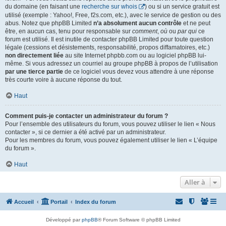
du domaine (en faisant une
recherche sur whois
) ou si un service gratuit est
utilisé (exemple : Yahoo!, Free, f2s.com, etc.), avec le service de gestion ou des
abus. Notez que phpBB Limited
n’a absolument aucun contrôle
et ne peut
être, en aucun cas, tenu pour responsable sur
comment
,
où
ou
par qui
ce
forum est utilisé. Il est inutile de contacter phpBB Limited pour toute question
légale (cessions et désistements, responsabilité, propos diffamatoires, etc.)
non directement liée
au site Internet phpbb.com ou au logiciel phpBB lui-
même. Si vous adressez un courriel au groupe phpBB à propos de l’utilisation
par une tierce partie
de ce logiciel vous devez vous attendre à une réponse
très courte voire à aucune réponse du tout.
Haut
Comment puis-je contacter un administrateur du forum ?
Pour l’ensemble des utilisateurs du forum, vous pouvez utiliser le lien « Nous
contacter », si ce dernier a été activé par un administrateur.
Pour les membres du forum, vous pouvez également utiliser le lien « L’équipe
du forum ».
Haut
Aller à
Accueil
Portail
Index du forum
Développé par
phpBB
® Forum Software © phpBB Limited