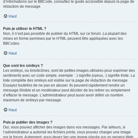
d’informations sur le BBCode, consultez le guide accessible depuis la page de
rédaction de message.
Haut
Puis-je utiliser le HTML ?
Non, il n’est pas possible de publier du HTML sur ce forum. La plupart des
mises en forme permises par le HTML peuvent être appliquées avec les
BBCodes.
Haut
Que sont les smileys ?
Les smileys, ou émoticônes, sont de petites images utilisées pour exprimer des
sentiments avec un code simple, exemple : :) signifie joyeux, :( signifie triste. La
liste complète des smileys est visible sur la page de rédaction de message.
Essayez toutefois de ne pas en abuser. Ils peuvent rapidement rendre un
message illisible et un modérateur peut décider de les retirer ou simplement
d’effacer le message. L’administrateur peut aussi avoir défini un nombre
maximum de smileys par message.
Haut
Puis-je publier des images ?
Oui, vous pouvez afficher des images dans vos messages. Par ailleurs, si
l’administrateur a autorisé les fichiers joints, vous pouvez charger une image
sur le forum. Autrement, vous devez lier une image placée sur un serveur Web