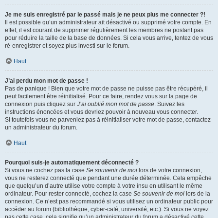
Je me suis enregistré par le passé mais je ne peux plus me connecter ?!
Il est possible qu’un administrateur ait désactivé ou supprimé votre compte. En
effet, il est courant de supprimer régulièrement les membres ne postant pas
pour réduire la taille de la base de données. Si cela vous arrive, tentez de vous
ré-enregistrer et soyez plus investi sur le forum.
Haut
J’ai perdu mon mot de passe !
Pas de panique ! Bien que votre mot de passe ne puisse pas être récupéré, il
peut facilement être réinitialisé. Pour ce faire, rendez vous sur la page de
connexion puis cliquez sur
J’ai oublié mon mot de passe
. Suivez les
instructions énoncées et vous devriez pouvoir à nouveau vous connecter.
Si toutefois vous ne parveniez pas à réinitialiser votre mot de passe, contactez
un administrateur du forum.
Haut
Pourquoi suis-je automatiquement déconnecté ?
Si vous ne cochez pas la case
Se souvenir de moi
lors de votre connexion,
vous ne resterez connecté que pendant une durée déterminée. Cela empêche
que quelqu’un d’autre utilise votre compte à votre insu en utilisant le même
ordinateur. Pour rester connecté, cochez la case
Se souvenir de moi
lors de la
connexion. Ce n’est pas recommandé si vous utilisez un ordinateur public pour
accéder au forum (bibliothèque, cyber-café, université, etc.). Si vous ne voyez
pas cette case, cela signifie qu’un administrateur du forum a désactivé cette