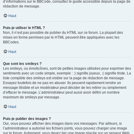
d’informations sur le BBCode, consultez le guide accessible depuis la page de
rédaction de message.
Haut
Puis-je utiliser le HTML ?
Non, il n’est pas possible de publier du HTML sur ce forum. La plupart des
mises en forme permises par le HTML peuvent être appliquées avec les
BBCodes.
Haut
Que sont les smileys ?
Les smileys, ou émoticônes, sont de petites images utilisées pour exprimer des
sentiments avec un code simple, exemple : :) signifie joyeux, :( signifie triste. La
liste complète des smileys est visible sur la page de rédaction de message.
Essayez toutefois de ne pas en abuser. Ils peuvent rapidement rendre un
message illisible et un modérateur peut décider de les retirer ou simplement
d’effacer le message. L’administrateur peut aussi avoir défini un nombre
maximum de smileys par message.
Haut
Puis-je publier des images ?
Oui, vous pouvez afficher des images dans vos messages. Par ailleurs, si
l’administrateur a autorisé les fichiers joints, vous pouvez charger une image
sur le forum. Autrement, vous devez lier une image placée sur un serveur Web