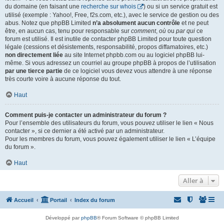
du domaine (en faisant une
recherche sur whois
) ou si un service gratuit est
utilisé (exemple : Yahoo!, Free, f2s.com, etc.), avec le service de gestion ou des
abus. Notez que phpBB Limited
n’a absolument aucun contrôle
et ne peut
être, en aucun cas, tenu pour responsable sur
comment
,
où
ou
par qui
ce
forum est utilisé. Il est inutile de contacter phpBB Limited pour toute question
légale (cessions et désistements, responsabilité, propos diffamatoires, etc.)
non directement liée
au site Internet phpbb.com ou au logiciel phpBB lui-
même. Si vous adressez un courriel au groupe phpBB à propos de l’utilisation
par une tierce partie
de ce logiciel vous devez vous attendre à une réponse
très courte voire à aucune réponse du tout.
Haut
Comment puis-je contacter un administrateur du forum ?
Pour l’ensemble des utilisateurs du forum, vous pouvez utiliser le lien « Nous
contacter », si ce dernier a été activé par un administrateur.
Pour les membres du forum, vous pouvez également utiliser le lien « L’équipe
du forum ».
Haut
Aller à
Accueil
Portail
Index du forum
Développé par
phpBB
® Forum Software © phpBB Limited