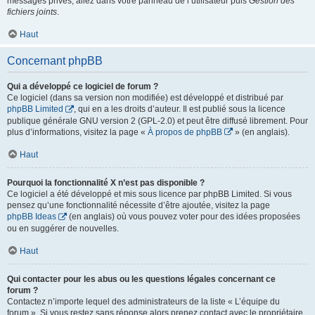
messages privés, allez dans votre panneau de l’utilisateur puis
Gestion des
fichiers joints
.
Haut
Concernant phpBB
Qui a développé ce logiciel de forum ?
Ce logiciel (dans sa version non modifiée) est développé et distribué par
phpBB Limited
, qui en a les droits d’auteur. Il est publié sous la licence
publique générale GNU version 2 (GPL-2.0) et peut être diffusé librement. Pour
plus d’informations, visitez la page «
À propos de phpBB
» (en anglais).
Haut
Pourquoi la fonctionnalité X n’est pas disponible ?
Ce logiciel a été développé et mis sous licence par phpBB Limited. Si vous
pensez qu’une fonctionnalité nécessite d’être ajoutée, visitez la page
phpBB Ideas
(en anglais) où vous pouvez voter pour des idées proposées
ou en suggérer de nouvelles.
Haut
Qui contacter pour les abus ou les questions légales concernant ce
forum ?
Contactez n’importe lequel des administrateurs de la liste « L’équipe du
forum ». Si vous restez sans réponse alors prenez contact avec le propriétaire