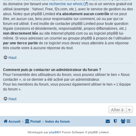
du domaine (en faisant une
recherche sur whois
) ou si un service gratuit est
utilisé (exemple : Yahoo!, Free, f2s.com, etc.), avec le service de gestion ou des
abus. Notez que phpBB Limited
n’a absolument aucun contrôle
et ne peut
être, en aucun cas, tenu pour responsable sur
comment
,
où
ou
par qui
ce
forum est utilisé. Il est inutile de contacter phpBB Limited pour toute question
légale (cessions et désistements, responsabilité, propos diffamatoires, etc.)
non directement liée
au site Internet phpbb.com ou au logiciel phpBB lui-
même. Si vous adressez un courriel au groupe phpBB à propos de l’utilisation
par une tierce partie
de ce logiciel vous devez vous attendre à une réponse
très courte voire à aucune réponse du tout.
Haut
Comment puis-je contacter un administrateur du forum ?
Pour l’ensemble des utilisateurs du forum, vous pouvez utiliser le lien « Nous
contacter », si ce dernier a été activé par un administrateur.
Pour les membres du forum, vous pouvez également utiliser le lien « L’équipe
du forum ».
Haut
Aller à
Accueil
Portail
Index du forum
Développé par
phpBB
® Forum Software © phpBB Limited