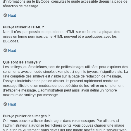
d’informations sur le BBCode, consultez le guide accessible depuis la page de
rédaction de message.
Haut
Puis-je utiliser le HTML ?
Non, il n’est pas possible de publier du HTML sur ce forum. La plupart des
mises en forme permises par le HTML peuvent être appliquées avec les
BBCodes.
Haut
Que sont les smileys ?
Les smileys, ou émoticônes, sont de petites images utilisées pour exprimer des
sentiments avec un code simple, exemple : :) signifie joyeux, :( signifie triste. La
liste complète des smileys est visible sur la page de rédaction de message.
Essayez toutefois de ne pas en abuser. Ils peuvent rapidement rendre un
message illisible et un modérateur peut décider de les retirer ou simplement
d’effacer le message. L’administrateur peut aussi avoir défini un nombre
maximum de smileys par message.
Haut
Puis-je publier des images ?
Oui, vous pouvez afficher des images dans vos messages. Par ailleurs, si
l’administrateur a autorisé les fichiers joints, vous pouvez charger une image
sur le forum. Autrement, vous devez lier une image placée sur un serveur Web