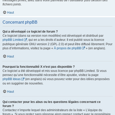
messages privés, allez dans votre panneau de l’utilisateur puis
Gestion des
fichiers joints
.
Haut
Concernant phpBB
Qui a développé ce logiciel de forum ?
Ce logiciel (dans sa version non modifiée) est développé et distribué par
phpBB Limited
, qui en a les droits d’auteur. Il est publié sous la licence
publique générale GNU version 2 (GPL-2.0) et peut être diffusé librement. Pour
plus d’informations, visitez la page «
À propos de phpBB
» (en anglais).
Haut
Pourquoi la fonctionnalité X n’est pas disponible ?
Ce logiciel a été développé et mis sous licence par phpBB Limited. Si vous
pensez qu’une fonctionnalité nécessite d’être ajoutée, visitez la page
phpBB Ideas
(en anglais) où vous pouvez voter pour des idées proposées
ou en suggérer de nouvelles.
Haut
Qui contacter pour les abus ou les questions légales concernant ce
forum ?
Contactez n’importe lequel des administrateurs de la liste « L’équipe du
forum ». Si vous restez sans réponse alors prenez contact avec le propriétaire