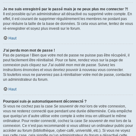
Je me suis enregistré par le passé mais je ne peux plus me connecter ?!
Il est possible qu’un administrateur ait désactivé ou supprimé votre compte. En
effet, il est courant de supprimer régulièrement les membres ne postant pas
pour réduire la taille de la base de données. Si cela vous arrive, tentez de vous
ré-enregistrer et soyez plus investi sur le forum.
Haut
J’ai perdu mon mot de passe !
Pas de panique ! Bien que votre mot de passe ne puisse pas être récupéré, il
peut facilement être réinitialisé. Pour ce faire, rendez vous sur la page de
connexion puis cliquez sur
J’ai oublié mon mot de passe
. Suivez les
instructions énoncées et vous devriez pouvoir à nouveau vous connecter.
Si toutefois vous ne parveniez pas à réinitialiser votre mot de passe, contactez
un administrateur du forum.
Haut
Pourquoi suis-je automatiquement déconnecté ?
Si vous ne cochez pas la case
Se souvenir de moi
lors de votre connexion,
vous ne resterez connecté que pendant une durée déterminée. Cela empêche
que quelqu’un d’autre utilise votre compte à votre insu en utilisant le même
ordinateur. Pour rester connecté, cochez la case
Se souvenir de moi
lors de la
connexion. Ce n’est pas recommandé si vous utilisez un ordinateur public pour
accéder au forum (bibliothèque, cyber-café, université, etc.). Si vous ne voyez
pas cette case, cela signifie qu’un administrateur du forum a désactivé cette