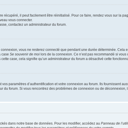
 récupéré, il peut facilement être réinitialisé. Pour ce faire, rendez vous sur la p
uveau vous connecter.
passe, contactez un administrateur du forum.
e connexion, vous ne resterez connecté que pendant une durée déterminée. Cela em
la case
Se souvenir de moi
lors de la connexion. Ce n’est pas recommandé si vous u
s cette case, cela signifie qu’un administrateur du forum a désactivé cette fonctionna
os paramètres d’authentification et votre connexion au forum. Ils fournissent aussi
teur du forum. Si vous rencontrez des problèmes de connexion ou de déconnexion, l
ockés dans notre base de données. Pour les modifier, accédez au
Panneau de l’util