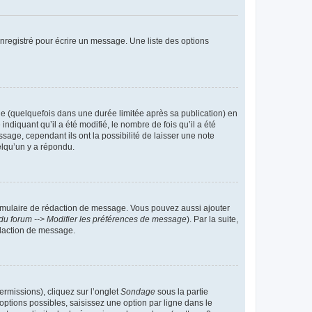
nregistré pour écrire un message. Une liste des options
 (quelquefois dans une durée limitée après sa publication) en
iquant qu’il a été modifié, le nombre de fois qu’il a été
sage, cependant ils ont la possibilité de laisser une note
elqu’un y a répondu.
rmulaire de rédaction de message. Vous pouvez aussi ajouter
du forum --> Modifier les préférences de message
). Par la suite,
daction de message.
ermissions), cliquez sur l’onglet
Sondage
sous la partie
ptions possibles, saisissez une option par ligne dans le