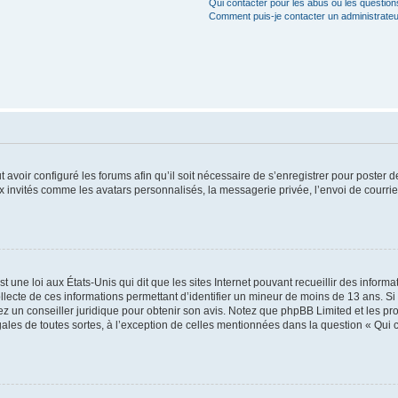
Qui contacter pour les abus ou les questio
Comment puis-je contacter un administrateu
t avoir configuré les forums afin qu’il soit nécessaire de s’enregistrer pour poster
x invités comme les avatars personnalisés, la messagerie privée, l’envoi de courri
t une loi aux États-Unis qui dit que les sites Internet pouvant recueillir des infor
ollecte de ces informations permettant d’identifier un mineur de moins de 13 ans. S
tez un conseiller juridique pour obtenir son avis. Notez que phpBB Limited et les pr
gales de toutes sortes, à l’exception de celles mentionnées dans la question « Qui