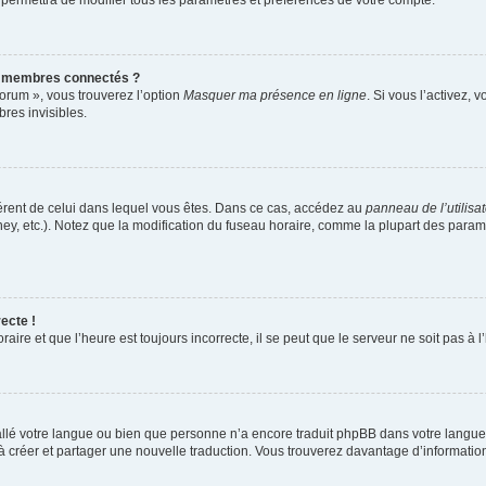
 permettra de modifier tous les paramètres et préférences de votre compte.
s membres connectés ?
forum », vous trouverez l’option
Masquer ma présence en ligne
. Si vous l’activez, 
es invisibles.
ifférent de celui dans lequel vous êtes. Dans ce cas, accédez au
panneau de l’utilisa
ney, etc.). Notez que la modification du fuseau horaire, comme la plupart des para
ecte !
aire et que l’heure est toujours incorrecte, il se peut que le serveur ne soit pas à
nstallé votre langue ou bien que personne n’a encore traduit phpBB dans votre lang
s à créer et partager une nouvelle traduction. Vous trouverez davantage d’information