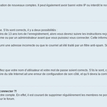
réation de nouveaux comptes. Il peut également avoir banni votre IP ou interdit le no
 S’ils sont corrects, il y a deux possibilités :
ins de 13 ans lors de l’enregistrement, alors vous devrez suivre les instructions r
me ou par un administrateur avant que vous puissiez vous connecter. Cette informat
rni une adresse incorrecte ou que le courriel ait été traité par un filtre anti-spam. S
iez que votre nom d’utilisateur et votre mot de passe soient corrects. S’ils le sont,
e du site Internet ait une erreur de configuration de son côté, et qu’il devra la corri
 connecter ?!
votre compte. En effet, il est courant de supprimer régulièrement les membres ne pos
ur le forum.