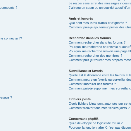
Je reçois sans arrêt des messages indésira
 connectés ?
J’ai reçu un spam ou un courriel abusif d’u
Amis et ignorés
Que sont mes listes d’amis et d’ignorés ?
?
Comment puis-je ajouter/supprimer des utilis
Recherche dans les forums
e connecter !?
Comment rechercher dans les forums ?
Pourquoi ma recherche ne renvoie aucun ré
Pourquoi ma recherche renvoie une page bl
Comment rechercher des membres ?
Comment puis-je trouver mes propres mess
Surveillance et favoris
Quelle est la différence entre les favoris et l
Comment mettre en favoris ou surveiller des
Comment surveiller des forums ?
Comment puis-je supprimer mes surveillanc
message ?
Fichiers joints
Quels fichiers joints sont autorisés sur ce f
Comment trouver tous mes fichiers joints ?
Concernant phpBB
Qui a développé ce logiciel de forum ?
Pourquoi la fonctionnalité X n’est pas dispon