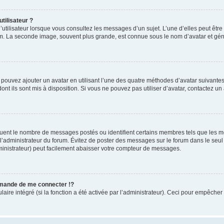
tilisateur ?
utilisateur lorsque vous consultez les messages d’un sujet. L’une d’elles peut êtr
rum. La seconde image, souvent plus grande, est connue sous le nom d’avatar et 
s pouvez ajouter un avatar en utilisant l’une des quatre méthodes d’avatar suivantes 
ont ils sont mis à disposition. Si vous ne pouvez pas utiliser d’avatar, contactez un
iquent le nombre de messages postés ou identifient certains membres tels que les 
ar l’administrateur du forum. Évitez de poster des messages sur le forum dans le seu
ministrateur) peut facilement abaisser votre compteur de messages.
mande de me connecter !?
re intégré (si la fonction a été activée par l’administrateur). Ceci pour empêcher l’u