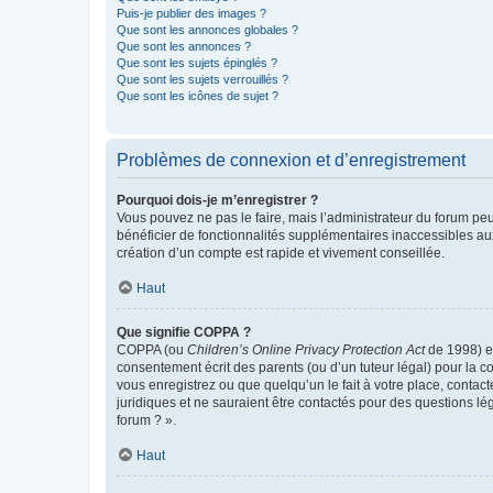
Puis-je publier des images ?
Que sont les annonces globales ?
Que sont les annonces ?
Que sont les sujets épinglés ?
Que sont les sujets verrouillés ?
Que sont les icônes de sujet ?
Problèmes de connexion et d’enregistrement
Pourquoi dois-je m’enregistrer ?
Vous pouvez ne pas le faire, mais l’administrateur du forum peu
bénéficier de fonctionnalités supplémentaires inaccessibles au
création d’un compte est rapide et vivement conseillée.
Haut
Que signifie COPPA ?
COPPA (ou
Children’s Online Privacy Protection Act
de 1998) es
consentement écrit des parents (ou d’un tuteur légal) pour la c
vous enregistrez ou que quelqu’un le fait à votre place, contac
juridiques et ne sauraient être contactés pour des questions lé
forum ? ».
Haut