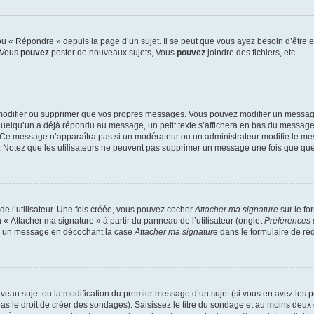
 « Répondre » depuis la page d’un sujet. Il se peut que vous ayez besoin d’être e
: Vous
pouvez
poster de nouveaux sujets, Vous
pouvez
joindre des fichiers, etc.
modifier ou supprimer que vos propres messages. Vous pouvez modifier un message
lqu’un a déjà répondu au message, un petit texte s’affichera en bas du message ind
n. Ce message n’apparaîtra pas si un modérateur ou un administrateur modifie le mes
ive. Notez que les utilisateurs ne peuvent pas supprimer un message une fois que qu
e l’utilisateur. Une fois créée, vous pouvez cocher
Attacher ma signature
sur le fo
 « Attacher ma signature » à partir du panneau de l’utilisateur (onglet
Préférences 
 à un message en décochant la case
Attacher ma signature
dans le formulaire de ré
ouveau sujet ou la modification du premier message d’un sujet (si vous en avez les p
 le droit de créer des sondages). Saisissez le titre du sondage et au moins deux o