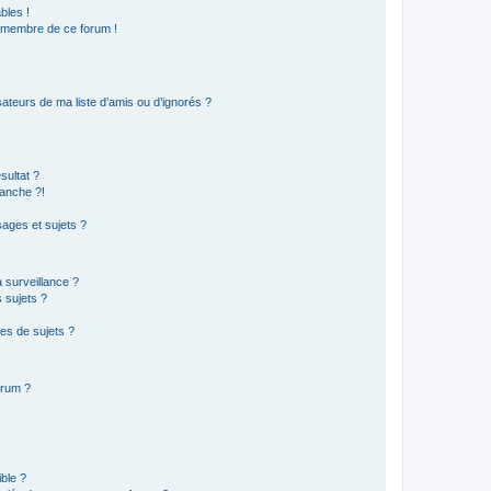
bles !
n membre de ce forum !
ateurs de ma liste d’amis ou d’ignorés ?
sultat ?
anche ?!
ages et sujets ?
a surveillance ?
 sujets ?
es de sujets ?
orum ?
ible ?