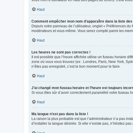
votre nom d’utilisateur en haut des pages du forum). Cela vous
Haut
Comment empêcher mon nom d’apparaître dans la liste de
Depuis votre panneau de l’utilisateur, onglet « Préférences du 
modérateurs et vous-même. Vous serez compté parmi les membr
Haut
Les heures ne sont pas correctes !
Il est possible que l’heure affichée utilise un fuseau horaire d
zone où vous vous trouvez (ex : Londres, Paris, New York, Syd
n’êtes pas enregistré, c’est le bon moment pour le faire.
Haut
J’ai changé mon fuseau horaire et l’heure est toujours incorr
Si vous êtes sûr d’avoir correctement paramétré votre fuseau hor
Haut
Ma langue n’est pas dans la liste !
La raison la plus probable est que l’administrateur n’a pas i
d’installer la langue désirée. Si elle n’existe pas, n’hésitez pa