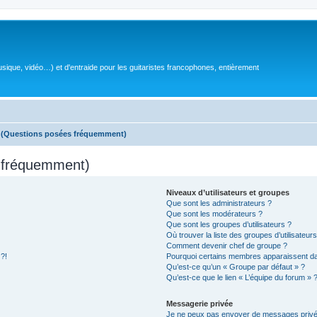
sique, vidéo…) et d'entraide pour les guitaristes francophones, entièrement
s (Questions posées fréquemment)
s fréquemment)
Niveaux d’utilisateurs et groupes
Que sont les administrateurs ?
Que sont les modérateurs ?
Que sont les groupes d’utilisateurs ?
Où trouver la liste des groupes d’utilisateur
Comment devenir chef de groupe ?
 ?!
Pourquoi certains membres apparaissent dan
Qu’est-ce qu’un « Groupe par défaut » ?
Qu’est-ce que le lien « L’équipe du forum » 
Messagerie privée
Je ne peux pas envoyer de messages privé