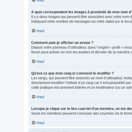
Haut
A quoi correspondent les images à proximité de mon nom d’u
Il y a deux images qui peuvent être associées avec votre nom d’
indiquant votre nombre de messages ou votre statut sur le fo
Haut
Comment puis-je afficher un avatar ?
Depuis votre panneau d’utilisateur, dans l’onglet « profil » vou
forum peut activer ou non les avatars et décider de la manière d
Haut
Qu’est-ce que mon rang et comment le modifier ?
Les rangs, qui peuvent être associés au nom d’utilisateur, ind
directement modifier l’intitulé d’un rang car il est paramétré p
cette pratique est rarement tolérée et un modérateur (ou un ad
Haut
Lorsque je clique sur le lien
courriel
d’un membre, on me de
Seuls les membres peuvent s’envoyer des courriels via le formulai
Haut