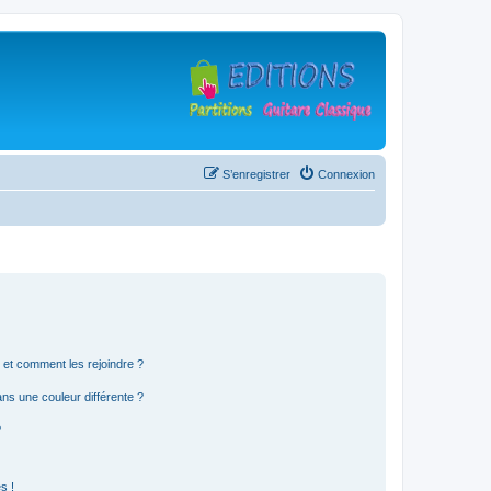
S’enregistrer
Connexion
s et comment les rejoindre ?
s une couleur différente ?
?
s !