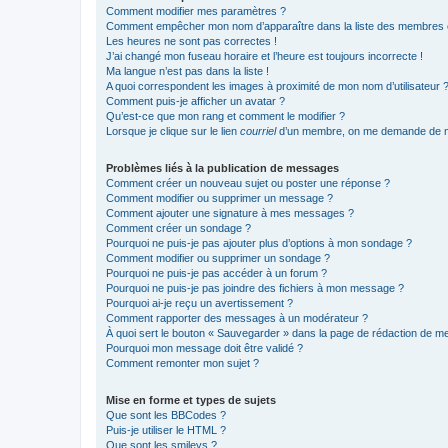
Comment modifier mes paramètres ?
Comment empêcher mon nom d’apparaître dans la liste des membres
Les heures ne sont pas correctes !
J’ai changé mon fuseau horaire et l’heure est toujours incorrecte !
Ma langue n’est pas dans la liste !
A quoi correspondent les images à proximité de mon nom d’utilisateur 
Comment puis-je afficher un avatar ?
Qu’est-ce que mon rang et comment le modifier ?
Lorsque je clique sur le lien
courriel
d’un membre, on me demande de m
Problèmes liés à la publication de messages
Comment créer un nouveau sujet ou poster une réponse ?
Comment modifier ou supprimer un message ?
Comment ajouter une signature à mes messages ?
Comment créer un sondage ?
Pourquoi ne puis-je pas ajouter plus d’options à mon sondage ?
Comment modifier ou supprimer un sondage ?
Pourquoi ne puis-je pas accéder à un forum ?
Pourquoi ne puis-je pas joindre des fichiers à mon message ?
Pourquoi ai-je reçu un avertissement ?
Comment rapporter des messages à un modérateur ?
À quoi sert le bouton « Sauvegarder » dans la page de rédaction de 
Pourquoi mon message doit être validé ?
Comment remonter mon sujet ?
Mise en forme et types de sujets
Que sont les BBCodes ?
Puis-je utiliser le HTML ?
Que sont les smileys ?