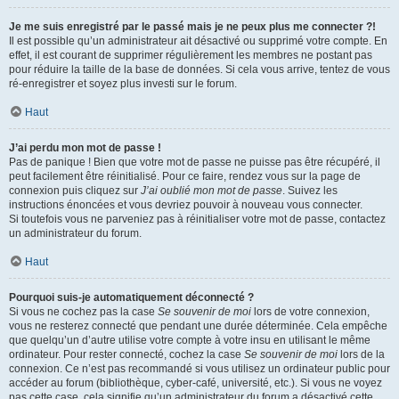
Je me suis enregistré par le passé mais je ne peux plus me connecter ?!
Il est possible qu’un administrateur ait désactivé ou supprimé votre compte. En
effet, il est courant de supprimer régulièrement les membres ne postant pas
pour réduire la taille de la base de données. Si cela vous arrive, tentez de vous
ré-enregistrer et soyez plus investi sur le forum.
Haut
J’ai perdu mon mot de passe !
Pas de panique ! Bien que votre mot de passe ne puisse pas être récupéré, il
peut facilement être réinitialisé. Pour ce faire, rendez vous sur la page de
connexion puis cliquez sur
J’ai oublié mon mot de passe
. Suivez les
instructions énoncées et vous devriez pouvoir à nouveau vous connecter.
Si toutefois vous ne parveniez pas à réinitialiser votre mot de passe, contactez
un administrateur du forum.
Haut
Pourquoi suis-je automatiquement déconnecté ?
Si vous ne cochez pas la case
Se souvenir de moi
lors de votre connexion,
vous ne resterez connecté que pendant une durée déterminée. Cela empêche
que quelqu’un d’autre utilise votre compte à votre insu en utilisant le même
ordinateur. Pour rester connecté, cochez la case
Se souvenir de moi
lors de la
connexion. Ce n’est pas recommandé si vous utilisez un ordinateur public pour
accéder au forum (bibliothèque, cyber-café, université, etc.). Si vous ne voyez
pas cette case, cela signifie qu’un administrateur du forum a désactivé cette