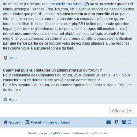
du domaine (en faisant une
recherche sur whois
) ou si un service gratuit est
utilisé (exemple : Yahoo!, Free, f2s.com, etc.), avec le service de gestion ou des
abus. Notez que phpBB Limited
n’a absolument aucun contrôle
et ne peut
être, en aucun cas, tenu pour responsable sur
comment
,
où
ou
par qui
ce
forum est utilisé. Il est inutile de contacter phpBB Limited pour toute question
légale (cessions et désistements, responsabilité, propos diffamatoires, etc.)
non directement liée
au site Internet phpbb.com ou au logiciel phpBB lui-
même. Si vous adressez un courriel au groupe phpBB à propos de l’utilisation
par une tierce partie
de ce logiciel vous devez vous attendre à une réponse
très courte voire à aucune réponse du tout.
Haut
Comment puis-je contacter un administrateur du forum ?
Pour l’ensemble des utilisateurs du forum, vous pouvez utiliser le lien « Nous
contacter », si ce dernier a été activé par un administrateur.
Pour les membres du forum, vous pouvez également utiliser le lien « L’équipe
du forum ».
Haut
Aller à
Accueil
Portail
Index du forum
Développé par
phpBB
® Forum Software © phpBB Limited