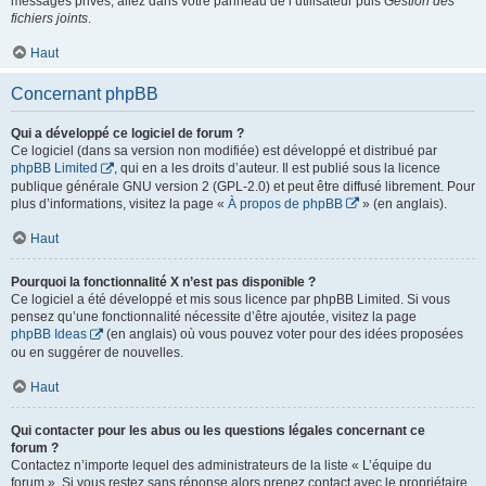
messages privés, allez dans votre panneau de l’utilisateur puis
Gestion des
fichiers joints
.
Haut
Concernant phpBB
Qui a développé ce logiciel de forum ?
Ce logiciel (dans sa version non modifiée) est développé et distribué par
phpBB Limited
, qui en a les droits d’auteur. Il est publié sous la licence
publique générale GNU version 2 (GPL-2.0) et peut être diffusé librement. Pour
plus d’informations, visitez la page «
À propos de phpBB
» (en anglais).
Haut
Pourquoi la fonctionnalité X n’est pas disponible ?
Ce logiciel a été développé et mis sous licence par phpBB Limited. Si vous
pensez qu’une fonctionnalité nécessite d’être ajoutée, visitez la page
phpBB Ideas
(en anglais) où vous pouvez voter pour des idées proposées
ou en suggérer de nouvelles.
Haut
Qui contacter pour les abus ou les questions légales concernant ce
forum ?
Contactez n’importe lequel des administrateurs de la liste « L’équipe du
forum ». Si vous restez sans réponse alors prenez contact avec le propriétaire