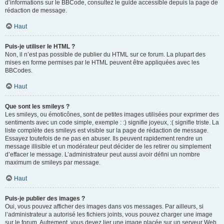
d’informations sur le BBCode, consultez le guide accessible depuis la page de
rédaction de message.
Haut
Puis-je utiliser le HTML ?
Non, il n’est pas possible de publier du HTML sur ce forum. La plupart des
mises en forme permises par le HTML peuvent être appliquées avec les
BBCodes.
Haut
Que sont les smileys ?
Les smileys, ou émoticônes, sont de petites images utilisées pour exprimer des
sentiments avec un code simple, exemple : :) signifie joyeux, :( signifie triste. La
liste complète des smileys est visible sur la page de rédaction de message.
Essayez toutefois de ne pas en abuser. Ils peuvent rapidement rendre un
message illisible et un modérateur peut décider de les retirer ou simplement
d’effacer le message. L’administrateur peut aussi avoir défini un nombre
maximum de smileys par message.
Haut
Puis-je publier des images ?
Oui, vous pouvez afficher des images dans vos messages. Par ailleurs, si
l’administrateur a autorisé les fichiers joints, vous pouvez charger une image
sur le forum. Autrement, vous devez lier une image placée sur un serveur Web