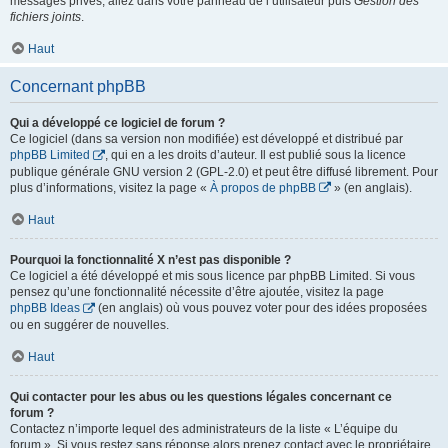
messages privés, allez dans votre panneau de l’utilisateur puis
Gestion des
fichiers joints
.
Haut
Concernant phpBB
Qui a développé ce logiciel de forum ?
Ce logiciel (dans sa version non modifiée) est développé et distribué par
phpBB Limited
, qui en a les droits d’auteur. Il est publié sous la licence
publique générale GNU version 2 (GPL-2.0) et peut être diffusé librement. Pour
plus d’informations, visitez la page «
À propos de phpBB
» (en anglais).
Haut
Pourquoi la fonctionnalité X n’est pas disponible ?
Ce logiciel a été développé et mis sous licence par phpBB Limited. Si vous
pensez qu’une fonctionnalité nécessite d’être ajoutée, visitez la page
phpBB Ideas
(en anglais) où vous pouvez voter pour des idées proposées
ou en suggérer de nouvelles.
Haut
Qui contacter pour les abus ou les questions légales concernant ce
forum ?
Contactez n’importe lequel des administrateurs de la liste « L’équipe du
forum ». Si vous restez sans réponse alors prenez contact avec le propriétaire