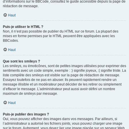
d’informations sur le BBCode, consultez le guide accessible depuis la page de
rédaction de message.
Haut
Puis-je utiliser le HTML ?
Non, il n’est pas possible de publier du HTML sur ce forum. La plupart des
mises en forme permises par le HTML peuvent être appliquées avec les
BBCodes.
Haut
Que sont les smileys ?
Les smileys, ou émoticônes, sont de petites images utilisées pour exprimer des
sentiments avec un code simple, exemple : :) signifie joyeux, :( signifie triste. La
liste complète des smileys est visible sur la page de rédaction de message.
Essayez toutefois de ne pas en abuser. Ils peuvent rapidement rendre un
message illisible et un modérateur peut décider de les retirer ou simplement
d’effacer le message. L’administrateur peut aussi avoir défini un nombre
maximum de smileys par message.
Haut
Puis-je publier des images ?
Oui, vous pouvez afficher des images dans vos messages. Par ailleurs, si
l’administrateur a autorisé les fichiers joints, vous pouvez charger une image
sur le forum. Autrement, vous devez lier une image placée sur un serveur Web