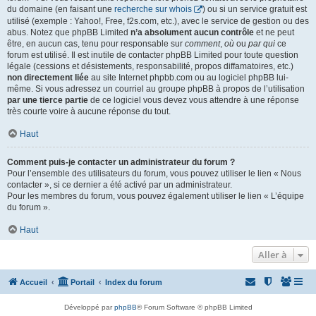
du domaine (en faisant une
recherche sur whois
) ou si un service gratuit est
utilisé (exemple : Yahoo!, Free, f2s.com, etc.), avec le service de gestion ou des
abus. Notez que phpBB Limited
n’a absolument aucun contrôle
et ne peut
être, en aucun cas, tenu pour responsable sur
comment
,
où
ou
par qui
ce
forum est utilisé. Il est inutile de contacter phpBB Limited pour toute question
légale (cessions et désistements, responsabilité, propos diffamatoires, etc.)
non directement liée
au site Internet phpbb.com ou au logiciel phpBB lui-
même. Si vous adressez un courriel au groupe phpBB à propos de l’utilisation
par une tierce partie
de ce logiciel vous devez vous attendre à une réponse
très courte voire à aucune réponse du tout.
Haut
Comment puis-je contacter un administrateur du forum ?
Pour l’ensemble des utilisateurs du forum, vous pouvez utiliser le lien « Nous
contacter », si ce dernier a été activé par un administrateur.
Pour les membres du forum, vous pouvez également utiliser le lien « L’équipe
du forum ».
Haut
Aller à
Accueil
Portail
Index du forum
Développé par
phpBB
® Forum Software © phpBB Limited