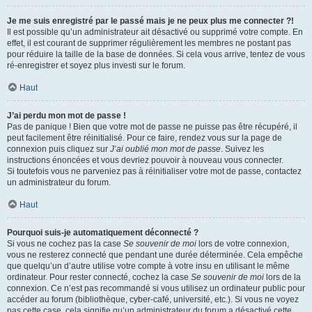
Je me suis enregistré par le passé mais je ne peux plus me connecter ?!
Il est possible qu’un administrateur ait désactivé ou supprimé votre compte. En
effet, il est courant de supprimer régulièrement les membres ne postant pas
pour réduire la taille de la base de données. Si cela vous arrive, tentez de vous
ré-enregistrer et soyez plus investi sur le forum.
Haut
J’ai perdu mon mot de passe !
Pas de panique ! Bien que votre mot de passe ne puisse pas être récupéré, il
peut facilement être réinitialisé. Pour ce faire, rendez vous sur la page de
connexion puis cliquez sur
J’ai oublié mon mot de passe
. Suivez les
instructions énoncées et vous devriez pouvoir à nouveau vous connecter.
Si toutefois vous ne parveniez pas à réinitialiser votre mot de passe, contactez
un administrateur du forum.
Haut
Pourquoi suis-je automatiquement déconnecté ?
Si vous ne cochez pas la case
Se souvenir de moi
lors de votre connexion,
vous ne resterez connecté que pendant une durée déterminée. Cela empêche
que quelqu’un d’autre utilise votre compte à votre insu en utilisant le même
ordinateur. Pour rester connecté, cochez la case
Se souvenir de moi
lors de la
connexion. Ce n’est pas recommandé si vous utilisez un ordinateur public pour
accéder au forum (bibliothèque, cyber-café, université, etc.). Si vous ne voyez
pas cette case, cela signifie qu’un administrateur du forum a désactivé cette