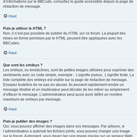
d’informations sur le BBCode, consultez le guide accessible depuis la page de
rédaction de message.
Haut
Puis-je utiliser le HTML ?
Non, il n’est pas possible de publier du HTML sur ce forum. La plupart des
mises en forme permises par le HTML peuvent être appliquées avec les
BBCodes.
Haut
Que sont les smileys ?
Les smileys, ou émoticônes, sont de petites images utilisées pour exprimer des
sentiments avec un code simple, exemple : :) signifie joyeux, :( signifie triste. La
liste complète des smileys est visible sur la page de rédaction de message.
Essayez toutefois de ne pas en abuser. Ils peuvent rapidement rendre un
message illisible et un modérateur peut décider de les retirer ou simplement
d’effacer le message. L’administrateur peut aussi avoir défini un nombre
maximum de smileys par message.
Haut
Puis-je publier des images ?
Oui, vous pouvez afficher des images dans vos messages. Par ailleurs, si
l’administrateur a autorisé les fichiers joints, vous pouvez charger une image
sur le forum. Autrement, vous devez lier une image placée sur un serveur Web