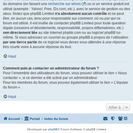
du domaine (en faisant une
recherche sur whois
) ou si un service gratuit est
utilisé (exemple : Yahoo!, Free, f2s.com, etc.), avec le service de gestion ou des
abus. Notez que phpBB Limited
n’a absolument aucun contrôle
et ne peut
être, en aucun cas, tenu pour responsable sur
comment
,
où
ou
par qui
ce
forum est utilisé. Il est inutile de contacter phpBB Limited pour toute question
légale (cessions et désistements, responsabilité, propos diffamatoires, etc.)
non directement liée
au site Internet phpbb.com ou au logiciel phpBB lui-
même. Si vous adressez un courriel au groupe phpBB à propos de l’utilisation
par une tierce partie
de ce logiciel vous devez vous attendre à une réponse
très courte voire à aucune réponse du tout.
Haut
Comment puis-je contacter un administrateur du forum ?
Pour l’ensemble des utilisateurs du forum, vous pouvez utiliser le lien « Nous
contacter », si ce dernier a été activé par un administrateur.
Pour les membres du forum, vous pouvez également utiliser le lien « L’équipe
du forum ».
Haut
Aller à
Accueil
Portail
Index du forum
Développé par
phpBB
® Forum Software © phpBB Limited