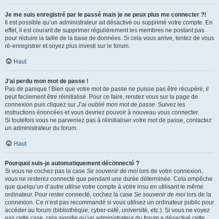
Je me suis enregistré par le passé mais je ne peux plus me connecter ?!
Il est possible qu’un administrateur ait désactivé ou supprimé votre compte. En
effet, il est courant de supprimer régulièrement les membres ne postant pas
pour réduire la taille de la base de données. Si cela vous arrive, tentez de vous
ré-enregistrer et soyez plus investi sur le forum.
Haut
J’ai perdu mon mot de passe !
Pas de panique ! Bien que votre mot de passe ne puisse pas être récupéré, il
peut facilement être réinitialisé. Pour ce faire, rendez vous sur la page de
connexion puis cliquez sur
J’ai oublié mon mot de passe
. Suivez les
instructions énoncées et vous devriez pouvoir à nouveau vous connecter.
Si toutefois vous ne parveniez pas à réinitialiser votre mot de passe, contactez
un administrateur du forum.
Haut
Pourquoi suis-je automatiquement déconnecté ?
Si vous ne cochez pas la case
Se souvenir de moi
lors de votre connexion,
vous ne resterez connecté que pendant une durée déterminée. Cela empêche
que quelqu’un d’autre utilise votre compte à votre insu en utilisant le même
ordinateur. Pour rester connecté, cochez la case
Se souvenir de moi
lors de la
connexion. Ce n’est pas recommandé si vous utilisez un ordinateur public pour
accéder au forum (bibliothèque, cyber-café, université, etc.). Si vous ne voyez
pas cette case, cela signifie qu’un administrateur du forum a désactivé cette