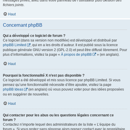
messages privés, allez dans votre panneau de l’utilisateur puis
Gestion des
fichiers joints
.
Haut
Concernant phpBB
Qui a développé ce logiciel de forum ?
Ce logiciel (dans sa version non modifiée) est développé et distribué par
phpBB Limited
, qui en a les droits d’auteur. Il est publié sous la licence
publique générale GNU version 2 (GPL-2.0) et peut être diffusé librement. Pour
plus d’informations, visitez la page «
À propos de phpBB
» (en anglais).
Haut
Pourquoi la fonctionnalité X n’est pas disponible ?
Ce logiciel a été développé et mis sous licence par phpBB Limited. Si vous
pensez qu’une fonctionnalité nécessite d’être ajoutée, visitez la page
phpBB Ideas
(en anglais) où vous pouvez voter pour des idées proposées
ou en suggérer de nouvelles.
Haut
Qui contacter pour les abus ou les questions légales concernant ce
forum ?
Contactez n’importe lequel des administrateurs de la liste « L’équipe du
forum ». Si vous restez sans réponse alors prenez contact avec le propriétaire