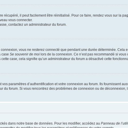
 récupéré, il peut facilement être réinitialisé. Pour ce faire, rendez vous sur la p
uveau vous connecter.
passe, contactez un administrateur du forum.
e connexion, vous ne resterez connecté que pendant une durée déterminée. Cela em
la case
Se souvenir de moi
lors de la connexion. Ce n’est pas recommandé si vous u
s cette case, cela signifie qu’un administrateur du forum a désactivé cette fonctionna
os paramètres d’authentification et votre connexion au forum. Ils fournissent aussi
teur du forum. Si vous rencontrez des problèmes de connexion ou de déconnexion, l
ockés dans notre base de données. Pour les modifier, accédez au
Panneau de l’util