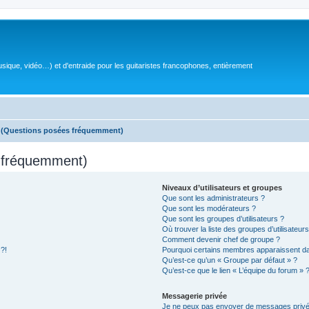
sique, vidéo…) et d'entraide pour les guitaristes francophones, entièrement
s (Questions posées fréquemment)
s fréquemment)
Niveaux d’utilisateurs et groupes
Que sont les administrateurs ?
Que sont les modérateurs ?
Que sont les groupes d’utilisateurs ?
Où trouver la liste des groupes d’utilisateur
Comment devenir chef de groupe ?
 ?!
Pourquoi certains membres apparaissent dan
Qu’est-ce qu’un « Groupe par défaut » ?
Qu’est-ce que le lien « L’équipe du forum » 
Messagerie privée
Je ne peux pas envoyer de messages privé