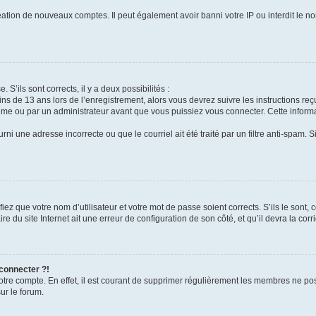
réation de nouveaux comptes. Il peut également avoir banni votre IP ou interdit le no
 S’ils sont corrects, il y a deux possibilités :
ins de 13 ans lors de l’enregistrement, alors vous devrez suivre les instructions r
me ou par un administrateur avant que vous puissiez vous connecter. Cette informat
rni une adresse incorrecte ou que le courriel ait été traité par un filtre anti-spam. S
iez que votre nom d’utilisateur et votre mot de passe soient corrects. S’ils le sont,
e du site Internet ait une erreur de configuration de son côté, et qu’il devra la corri
 connecter ?!
votre compte. En effet, il est courant de supprimer régulièrement les membres ne pos
ur le forum.