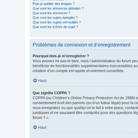
Puis-je publier des images ?
Que sont les annonces globales ?
Que sont les annonces ?
Que sont les sujets épinglés ?
Que sont les sujets verrouillés ?
Que sont les icônes de sujet ?
Problèmes de connexion et d’enregistrement
Pourquoi dois-je m’enregistrer ?
Vous pouvez ne pas le faire, mais l’administrateur du forum peu
bénéficier de fonctionnalités supplémentaires inaccessibles au
création d’un compte est rapide et vivement conseillée.
Haut
Que signifie COPPA ?
COPPA (ou
Children’s Online Privacy Protection Act
de 1998) es
consentement écrit des parents (ou d’un tuteur légal) pour la c
vous enregistrez ou que quelqu’un le fait à votre place, contac
juridiques et ne sauraient être contactés pour des questions lé
forum ? ».
Haut