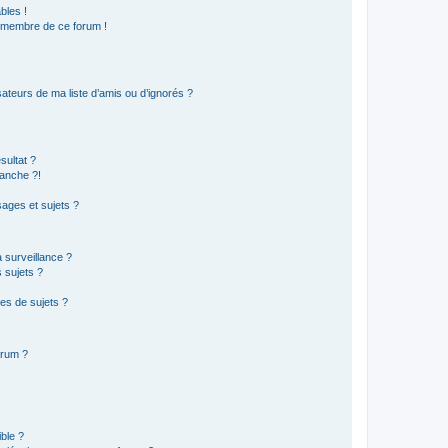
bles !
n membre de ce forum !
ateurs de ma liste d’amis ou d’ignorés ?
sultat ?
anche ?!
ages et sujets ?
a surveillance ?
 sujets ?
es de sujets ?
orum ?
ible ?