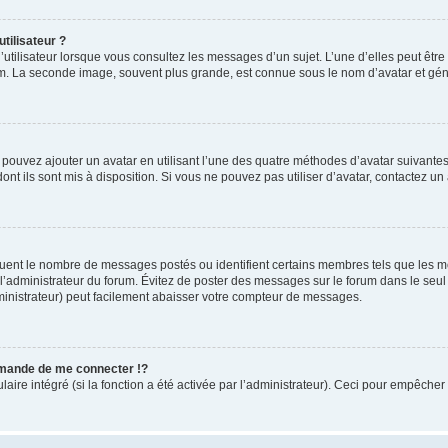
tilisateur ?
utilisateur lorsque vous consultez les messages d’un sujet. L’une d’elles peut êtr
rum. La seconde image, souvent plus grande, est connue sous le nom d’avatar et 
s pouvez ajouter un avatar en utilisant l’une des quatre méthodes d’avatar suivantes 
ont ils sont mis à disposition. Si vous ne pouvez pas utiliser d’avatar, contactez un
iquent le nombre de messages postés ou identifient certains membres tels que les 
ar l’administrateur du forum. Évitez de poster des messages sur le forum dans le seu
ministrateur) peut facilement abaisser votre compteur de messages.
mande de me connecter !?
re intégré (si la fonction a été activée par l’administrateur). Ceci pour empêcher l’u