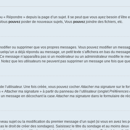
 « Répondre » depuis la page d’un sujet. Il se peut que vous ayez besoin d’être e
: Vous
pouvez
poster de nouveaux sujets, Vous
pouvez
joindre des fichiers, etc.
modifier ou supprimer que vos propres messages. Vous pouvez modifier un message
lqu’un a déjà répondu au message, un petit texte s’affichera en bas du message ind
n. Ce message n’apparaîtra pas si un modérateur ou un administrateur modifie le mes
ive. Notez que les utilisateurs ne peuvent pas supprimer un message une fois que qu
e l’utilisateur. Une fois créée, vous pouvez cocher
Attacher ma signature
sur le fo
 « Attacher ma signature » à partir du panneau de l’utilisateur (onglet
Préférences 
 à un message en décochant la case
Attacher ma signature
dans le formulaire de ré
ouveau sujet ou la modification du premier message d’un sujet (si vous en avez les p
 le droit de créer des sondages). Saisissez le titre du sondage et au moins deux o