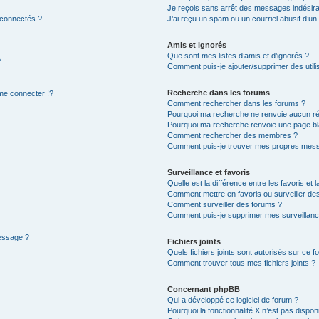
Je reçois sans arrêt des messages indésira
 connectés ?
J’ai reçu un spam ou un courriel abusif d’u
Amis et ignorés
Que sont mes listes d’amis et d’ignorés ?
?
Comment puis-je ajouter/supprimer des utilis
Recherche dans les forums
e connecter !?
Comment rechercher dans les forums ?
Pourquoi ma recherche ne renvoie aucun ré
Pourquoi ma recherche renvoie une page bl
Comment rechercher des membres ?
Comment puis-je trouver mes propres mess
Surveillance et favoris
Quelle est la différence entre les favoris et l
Comment mettre en favoris ou surveiller des
Comment surveiller des forums ?
Comment puis-je supprimer mes surveillanc
message ?
Fichiers joints
Quels fichiers joints sont autorisés sur ce f
Comment trouver tous mes fichiers joints ?
Concernant phpBB
Qui a développé ce logiciel de forum ?
Pourquoi la fonctionnalité X n’est pas dispon