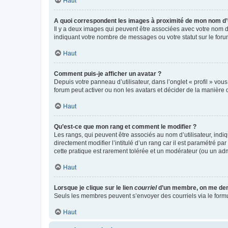
Haut
A quoi correspondent les images à proximité de mon nom d’u
Il y a deux images qui peuvent être associées avec votre nom d’
indiquant votre nombre de messages ou votre statut sur le fo
Haut
Comment puis-je afficher un avatar ?
Depuis votre panneau d’utilisateur, dans l’onglet « profil » vou
forum peut activer ou non les avatars et décider de la manière d
Haut
Qu’est-ce que mon rang et comment le modifier ?
Les rangs, qui peuvent être associés au nom d’utilisateur, ind
directement modifier l’intitulé d’un rang car il est paramétré p
cette pratique est rarement tolérée et un modérateur (ou un ad
Haut
Lorsque je clique sur le lien
courriel
d’un membre, on me de
Seuls les membres peuvent s’envoyer des courriels via le formulai
Haut