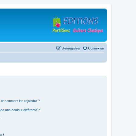
S’enregistrer
Connexion
s et comment les rejoindre ?
s une couleur différente ?
?
s !