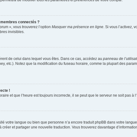
 permettra de modifier tous les paramètres et préférences de votre compte.
s membres connectés ?
forum », vous trouverez l’option
Masquer ma présence en ligne
. Si vous l’activez, 
es invisibles.
ifférent de celui dans lequel vous êtes. Dans ce cas, accédez au
panneau de l’utilisa
ney, etc.). Notez que la modification du fuseau horaire, comme la plupart des para
ecte !
aire et que l’heure est toujours incorrecte, il se peut que le serveur ne soit pas à
nstallé votre langue ou bien que personne n’a encore traduit phpBB dans votre lang
s à créer et partager une nouvelle traduction. Vous trouverez davantage d’information