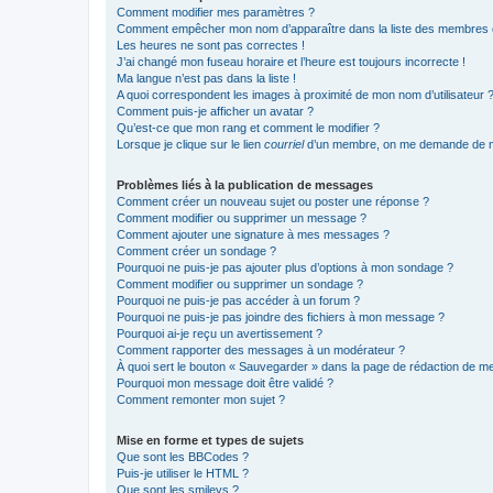
Comment modifier mes paramètres ?
Comment empêcher mon nom d’apparaître dans la liste des membres
Les heures ne sont pas correctes !
J’ai changé mon fuseau horaire et l’heure est toujours incorrecte !
Ma langue n’est pas dans la liste !
A quoi correspondent les images à proximité de mon nom d’utilisateur 
Comment puis-je afficher un avatar ?
Qu’est-ce que mon rang et comment le modifier ?
Lorsque je clique sur le lien
courriel
d’un membre, on me demande de m
Problèmes liés à la publication de messages
Comment créer un nouveau sujet ou poster une réponse ?
Comment modifier ou supprimer un message ?
Comment ajouter une signature à mes messages ?
Comment créer un sondage ?
Pourquoi ne puis-je pas ajouter plus d’options à mon sondage ?
Comment modifier ou supprimer un sondage ?
Pourquoi ne puis-je pas accéder à un forum ?
Pourquoi ne puis-je pas joindre des fichiers à mon message ?
Pourquoi ai-je reçu un avertissement ?
Comment rapporter des messages à un modérateur ?
À quoi sert le bouton « Sauvegarder » dans la page de rédaction de 
Pourquoi mon message doit être validé ?
Comment remonter mon sujet ?
Mise en forme et types de sujets
Que sont les BBCodes ?
Puis-je utiliser le HTML ?
Que sont les smileys ?