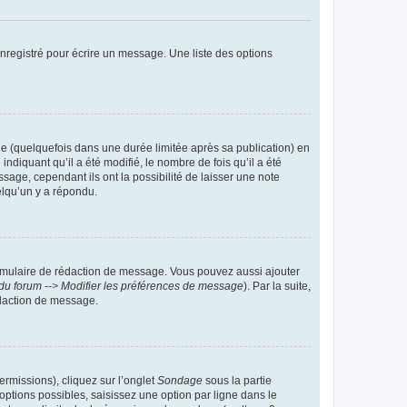
nregistré pour écrire un message. Une liste des options
 (quelquefois dans une durée limitée après sa publication) en
iquant qu’il a été modifié, le nombre de fois qu’il a été
sage, cependant ils ont la possibilité de laisser une note
elqu’un y a répondu.
rmulaire de rédaction de message. Vous pouvez aussi ajouter
du forum --> Modifier les préférences de message
). Par la suite,
daction de message.
ermissions), cliquez sur l’onglet
Sondage
sous la partie
ptions possibles, saisissez une option par ligne dans le