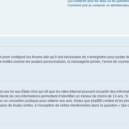
Qui contacter pour les abus ou les questio
Comment puis-je contacter un administrateu
t avoir configuré les forums afin qu’il soit nécessaire de s’enregistrer pour poster
x invités comme les avatars personnalisés, la messagerie privée, l’envoi de courri
t une loi aux États-Unis qui dit que les sites Internet pouvant recueillir des infor
ollecte de ces informations permettant d’identifier un mineur de moins de 13 ans. S
tez un conseiller juridique pour obtenir son avis. Notez que phpBB Limited et les pr
gales de toutes sortes, à l’exception de celles mentionnées dans la question « Qui