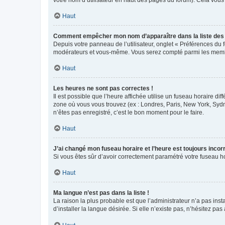
votre nom d’utilisateur en haut des pages du forum). Cela vous
Haut
Comment empêcher mon nom d’apparaître dans la liste de
Depuis votre panneau de l’utilisateur, onglet « Préférences du 
modérateurs et vous-même. Vous serez compté parmi les membr
Haut
Les heures ne sont pas correctes !
Il est possible que l’heure affichée utilise un fuseau horaire d
zone où vous vous trouvez (ex : Londres, Paris, New York, Syd
n’êtes pas enregistré, c’est le bon moment pour le faire.
Haut
J’ai changé mon fuseau horaire et l’heure est toujours incorr
Si vous êtes sûr d’avoir correctement paramétré votre fuseau hor
Haut
Ma langue n’est pas dans la liste !
La raison la plus probable est que l’administrateur n’a pas i
d’installer la langue désirée. Si elle n’existe pas, n’hésitez pa