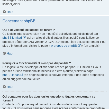
messages privés, allez dans votre panneau de l’utilisateur puis
Gestion des
fichiers joints
.
Haut
Concernant phpBB
Qui a développé ce logiciel de forum ?
Ce logiciel (dans sa version non modifiée) est développé et distribué par
phpBB Limited
, qui en a les droits d’auteur. Il est publié sous la licence
publique générale GNU version 2 (GPL-2.0) et peut être diffusé librement. Pour
plus d’informations, visitez la page «
À propos de phpBB
» (en anglais).
Haut
Pourquoi la fonctionnalité X n’est pas disponible ?
Ce logiciel a été développé et mis sous licence par phpBB Limited. Si vous
pensez qu’une fonctionnalité nécessite d’être ajoutée, visitez la page
phpBB Ideas
(en anglais) où vous pouvez voter pour des idées proposées
ou en suggérer de nouvelles.
Haut
Qui contacter pour les abus ou les questions légales concernant ce
forum ?
Contactez n’importe lequel des administrateurs de la liste « L’équipe du
forum ». Si vous restez sans réponse alors prenez contact avec le propriétaire