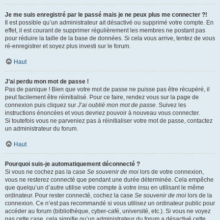
Je me suis enregistré par le passé mais je ne peux plus me connecter ?!
Il est possible qu’un administrateur ait désactivé ou supprimé votre compte. En
effet, il est courant de supprimer régulièrement les membres ne postant pas
pour réduire la taille de la base de données. Si cela vous arrive, tentez de vous
ré-enregistrer et soyez plus investi sur le forum.
Haut
J’ai perdu mon mot de passe !
Pas de panique ! Bien que votre mot de passe ne puisse pas être récupéré, il
peut facilement être réinitialisé. Pour ce faire, rendez vous sur la page de
connexion puis cliquez sur
J’ai oublié mon mot de passe
. Suivez les
instructions énoncées et vous devriez pouvoir à nouveau vous connecter.
Si toutefois vous ne parveniez pas à réinitialiser votre mot de passe, contactez
un administrateur du forum.
Haut
Pourquoi suis-je automatiquement déconnecté ?
Si vous ne cochez pas la case
Se souvenir de moi
lors de votre connexion,
vous ne resterez connecté que pendant une durée déterminée. Cela empêche
que quelqu’un d’autre utilise votre compte à votre insu en utilisant le même
ordinateur. Pour rester connecté, cochez la case
Se souvenir de moi
lors de la
connexion. Ce n’est pas recommandé si vous utilisez un ordinateur public pour
accéder au forum (bibliothèque, cyber-café, université, etc.). Si vous ne voyez
pas cette case, cela signifie qu’un administrateur du forum a désactivé cette