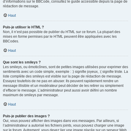
d’informations sur le BBCode, consultez le guide accessible depuis la page de
rédaction de message.
Haut
Puis-je utiliser le HTML ?
Non, il n’est pas possible de publier du HTML sur ce forum. La plupart des
mises en forme permises par le HTML peuvent être appliquées avec les
BBCodes.
Haut
Que sont les smileys ?
Les smileys, ou émoticônes, sont de petites images utilisées pour exprimer des
sentiments avec un code simple, exemple : :) signifie joyeux, :( signifie triste. La
liste complète des smileys est visible sur la page de rédaction de message.
Essayez toutefois de ne pas en abuser. Ils peuvent rapidement rendre un
message illisible et un modérateur peut décider de les retirer ou simplement
d’effacer le message. L’administrateur peut aussi avoir défini un nombre
maximum de smileys par message.
Haut
Puis-je publier des images ?
Oui, vous pouvez afficher des images dans vos messages. Par ailleurs, si
l’administrateur a autorisé les fichiers joints, vous pouvez charger une image
sur le forum. Autrement, vous devez lier une image placée sur un serveur Web