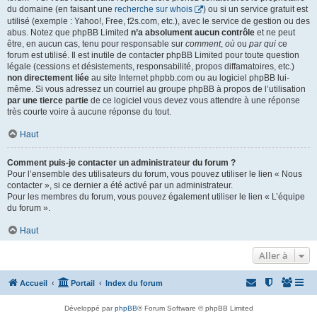
du domaine (en faisant une
recherche sur whois
) ou si un service gratuit est
utilisé (exemple : Yahoo!, Free, f2s.com, etc.), avec le service de gestion ou des
abus. Notez que phpBB Limited
n’a absolument aucun contrôle
et ne peut
être, en aucun cas, tenu pour responsable sur
comment
,
où
ou
par qui
ce
forum est utilisé. Il est inutile de contacter phpBB Limited pour toute question
légale (cessions et désistements, responsabilité, propos diffamatoires, etc.)
non directement liée
au site Internet phpbb.com ou au logiciel phpBB lui-
même. Si vous adressez un courriel au groupe phpBB à propos de l’utilisation
par une tierce partie
de ce logiciel vous devez vous attendre à une réponse
très courte voire à aucune réponse du tout.
Haut
Comment puis-je contacter un administrateur du forum ?
Pour l’ensemble des utilisateurs du forum, vous pouvez utiliser le lien « Nous
contacter », si ce dernier a été activé par un administrateur.
Pour les membres du forum, vous pouvez également utiliser le lien « L’équipe
du forum ».
Haut
Aller à
Accueil
Portail
Index du forum
Développé par
phpBB
® Forum Software © phpBB Limited