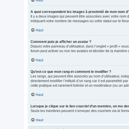
Haut
A quoi correspondent les images à proximité de mon nom d’u
Il y a deux images qui peuvent être associées avec votre nom d’
indiquant votre nombre de messages ou votre statut sur le fo
Haut
Comment puis-je afficher un avatar ?
Depuis votre panneau d’utilisateur, dans l’onglet « profil » vou
forum peut activer ou non les avatars et décider de la manière d
Haut
Qu’est-ce que mon rang et comment le modifier ?
Les rangs, qui peuvent être associés au nom d’utilisateur, ind
directement modifier l’intitulé d’un rang car il est paramétré p
cette pratique est rarement tolérée et un modérateur (ou un ad
Haut
Lorsque je clique sur le lien
courriel
d’un membre, on me de
Seuls les membres peuvent s’envoyer des courriels via le formulai
Haut