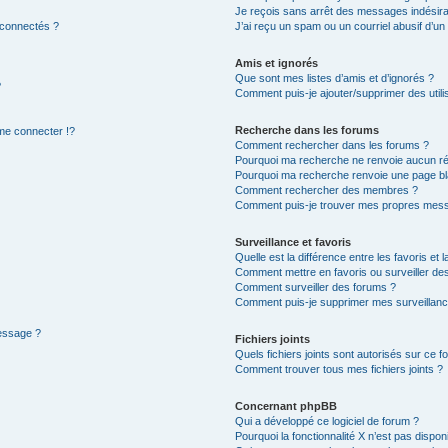
Je reçois sans arrêt des messages indésira
 connectés ?
J’ai reçu un spam ou un courriel abusif d’u
Amis et ignorés
Que sont mes listes d’amis et d’ignorés ?
?
Comment puis-je ajouter/supprimer des utilis
Recherche dans les forums
e connecter !?
Comment rechercher dans les forums ?
Pourquoi ma recherche ne renvoie aucun ré
Pourquoi ma recherche renvoie une page bl
Comment rechercher des membres ?
Comment puis-je trouver mes propres mess
Surveillance et favoris
Quelle est la différence entre les favoris et l
Comment mettre en favoris ou surveiller des
Comment surveiller des forums ?
Comment puis-je supprimer mes surveillanc
message ?
Fichiers joints
Quels fichiers joints sont autorisés sur ce f
Comment trouver tous mes fichiers joints ?
Concernant phpBB
Qui a développé ce logiciel de forum ?
Pourquoi la fonctionnalité X n’est pas dispon