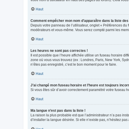
votre nom d’utilisateur en haut des pages du forum). Cela vous
Haut
Comment empêcher mon nom d’apparaître dans la liste de
Depuis votre panneau de l’utilisateur, onglet « Préférences du 
modérateurs et vous-même. Vous serez compté parmi les membr
Haut
Les heures ne sont pas correctes !
Il est possible que l’heure affichée utilise un fuseau horaire d
zone où vous vous trouvez (ex : Londres, Paris, New York, Syd
n’êtes pas enregistré, c’est le bon moment pour le faire.
Haut
J’ai changé mon fuseau horaire et l’heure est toujours incorr
Si vous êtes sûr d’avoir correctement paramétré votre fuseau hor
Haut
Ma langue n’est pas dans la liste !
La raison la plus probable est que l’administrateur n’a pas i
d’installer la langue désirée. Si elle n’existe pas, n’hésitez pa