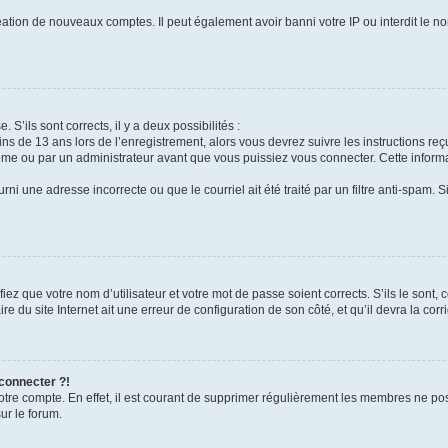
réation de nouveaux comptes. Il peut également avoir banni votre IP ou interdit le no
 S’ils sont corrects, il y a deux possibilités :
ins de 13 ans lors de l’enregistrement, alors vous devrez suivre les instructions r
me ou par un administrateur avant que vous puissiez vous connecter. Cette informat
rni une adresse incorrecte ou que le courriel ait été traité par un filtre anti-spam. S
iez que votre nom d’utilisateur et votre mot de passe soient corrects. S’ils le sont,
e du site Internet ait une erreur de configuration de son côté, et qu’il devra la corri
 connecter ?!
votre compte. En effet, il est courant de supprimer régulièrement les membres ne pos
ur le forum.