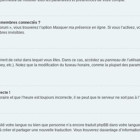
 permettra de modifier tous les paramètres et préférences de votre compte.
s membres connectés ?
forum », vous trouverez l’option
Masquer ma présence en ligne
. Si vous l’activez, 
es invisibles.
ifférent de celui dans lequel vous êtes. Dans ce cas, accédez au
panneau de l’utilisa
ney, etc.). Notez que la modification du fuseau horaire, comme la plupart des para
ecte !
aire et que l’heure est toujours incorrecte, il se peut que le serveur ne soit pas à
nstallé votre langue ou bien que personne n’a encore traduit phpBB dans votre lang
s à créer et partager une nouvelle traduction. Vous trouverez davantage d’information