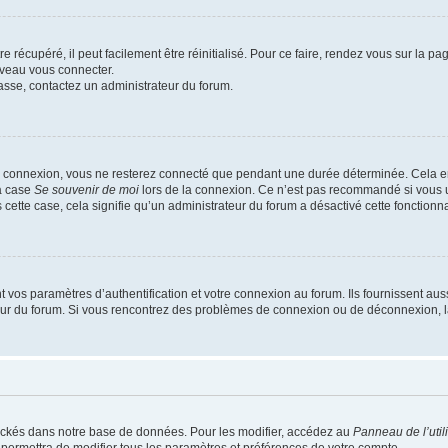
 récupéré, il peut facilement être réinitialisé. Pour ce faire, rendez vous sur la p
uveau vous connecter.
passe, contactez un administrateur du forum.
e connexion, vous ne resterez connecté que pendant une durée déterminée. Cela em
la case
Se souvenir de moi
lors de la connexion. Ce n’est pas recommandé si vous u
s cette case, cela signifie qu’un administrateur du forum a désactivé cette fonctionna
os paramètres d’authentification et votre connexion au forum. Ils fournissent aussi
teur du forum. Si vous rencontrez des problèmes de connexion ou de déconnexion, l
ockés dans notre base de données. Pour les modifier, accédez au
Panneau de l’util