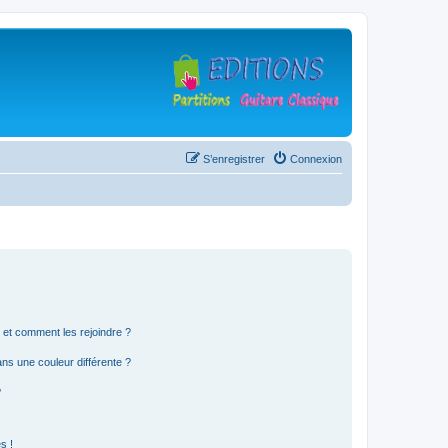
S’enregistrer
Connexion
s et comment les rejoindre ?
s une couleur différente ?
?
s !