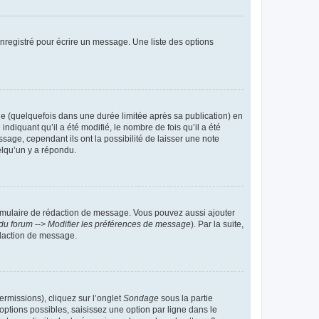
nregistré pour écrire un message. Une liste des options
 (quelquefois dans une durée limitée après sa publication) en
iquant qu’il a été modifié, le nombre de fois qu’il a été
sage, cependant ils ont la possibilité de laisser une note
elqu’un y a répondu.
rmulaire de rédaction de message. Vous pouvez aussi ajouter
du forum --> Modifier les préférences de message
). Par la suite,
daction de message.
ermissions), cliquez sur l’onglet
Sondage
sous la partie
ptions possibles, saisissez une option par ligne dans le