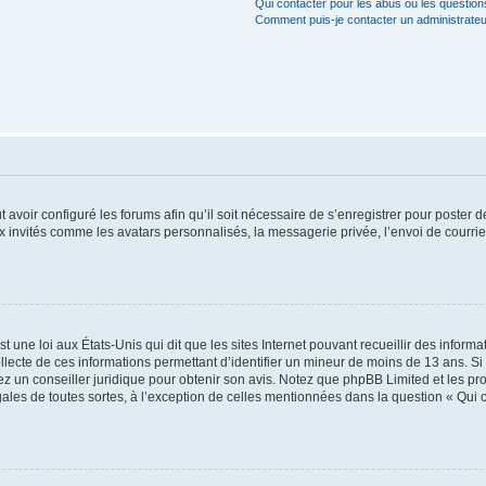
Qui contacter pour les abus ou les questio
Comment puis-je contacter un administrateu
t avoir configuré les forums afin qu’il soit nécessaire de s’enregistrer pour poster
x invités comme les avatars personnalisés, la messagerie privée, l’envoi de courri
t une loi aux États-Unis qui dit que les sites Internet pouvant recueillir des infor
ollecte de ces informations permettant d’identifier un mineur de moins de 13 ans. S
tez un conseiller juridique pour obtenir son avis. Notez que phpBB Limited et les pr
gales de toutes sortes, à l’exception de celles mentionnées dans la question « Qui