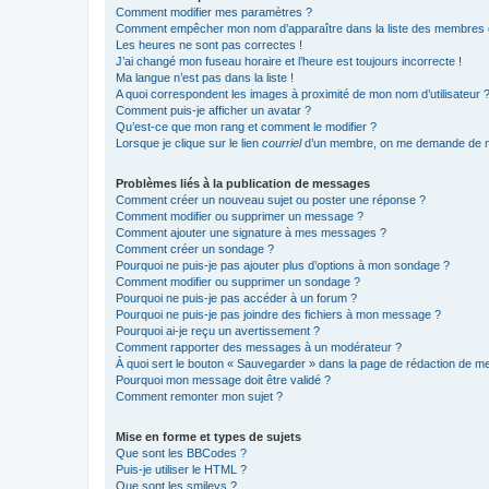
Comment modifier mes paramètres ?
Comment empêcher mon nom d’apparaître dans la liste des membres
Les heures ne sont pas correctes !
J’ai changé mon fuseau horaire et l’heure est toujours incorrecte !
Ma langue n’est pas dans la liste !
A quoi correspondent les images à proximité de mon nom d’utilisateur 
Comment puis-je afficher un avatar ?
Qu’est-ce que mon rang et comment le modifier ?
Lorsque je clique sur le lien
courriel
d’un membre, on me demande de m
Problèmes liés à la publication de messages
Comment créer un nouveau sujet ou poster une réponse ?
Comment modifier ou supprimer un message ?
Comment ajouter une signature à mes messages ?
Comment créer un sondage ?
Pourquoi ne puis-je pas ajouter plus d’options à mon sondage ?
Comment modifier ou supprimer un sondage ?
Pourquoi ne puis-je pas accéder à un forum ?
Pourquoi ne puis-je pas joindre des fichiers à mon message ?
Pourquoi ai-je reçu un avertissement ?
Comment rapporter des messages à un modérateur ?
À quoi sert le bouton « Sauvegarder » dans la page de rédaction de 
Pourquoi mon message doit être validé ?
Comment remonter mon sujet ?
Mise en forme et types de sujets
Que sont les BBCodes ?
Puis-je utiliser le HTML ?
Que sont les smileys ?