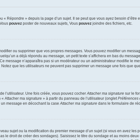
 « Répondre » depuis la page d’un sujet. Il se peut que vous ayez besoin d’être e
: Vous
pouvez
poster de nouveaux sujets, Vous
pouvez
joindre des fichiers, etc.
modifier ou supprimer que vos propres messages. Vous pouvez modifier un message
lqu’un a déjà répondu au message, un petit texte s’affichera en bas du message ind
n. Ce message n’apparaîtra pas si un modérateur ou un administrateur modifie le mes
ive. Notez que les utilisateurs ne peuvent pas supprimer un message une fois que qu
e l’utilisateur. Une fois créée, vous pouvez cocher
Attacher ma signature
sur le fo
 « Attacher ma signature » à partir du panneau de l’utilisateur (onglet
Préférences 
 à un message en décochant la case
Attacher ma signature
dans le formulaire de ré
ouveau sujet ou la modification du premier message d’un sujet (si vous en avez les p
 le droit de créer des sondages). Saisissez le titre du sondage et au moins deux o