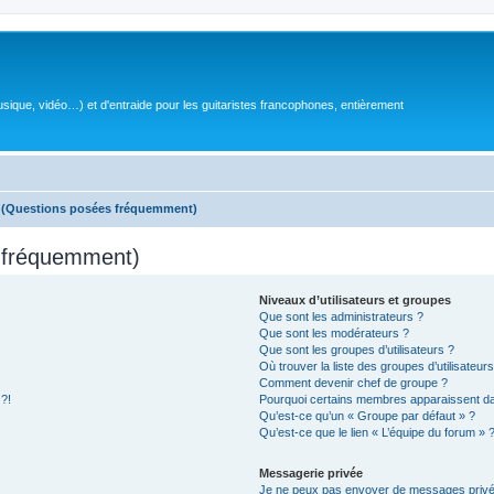
sique, vidéo…) et d'entraide pour les guitaristes francophones, entièrement
s (Questions posées fréquemment)
s fréquemment)
Niveaux d’utilisateurs et groupes
Que sont les administrateurs ?
Que sont les modérateurs ?
Que sont les groupes d’utilisateurs ?
Où trouver la liste des groupes d’utilisateur
Comment devenir chef de groupe ?
 ?!
Pourquoi certains membres apparaissent dan
Qu’est-ce qu’un « Groupe par défaut » ?
Qu’est-ce que le lien « L’équipe du forum » 
Messagerie privée
Je ne peux pas envoyer de messages privé