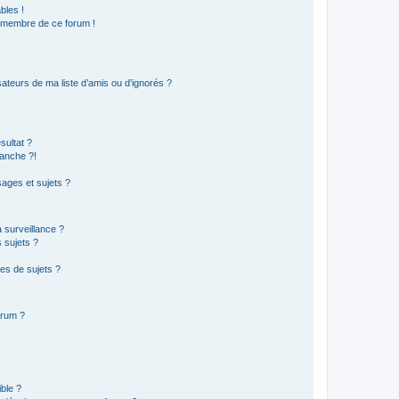
bles !
n membre de ce forum !
ateurs de ma liste d’amis ou d’ignorés ?
sultat ?
anche ?!
ages et sujets ?
a surveillance ?
 sujets ?
es de sujets ?
orum ?
ible ?