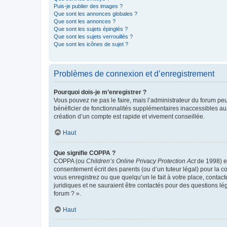
Puis-je publier des images ?
Que sont les annonces globales ?
Que sont les annonces ?
Que sont les sujets épinglés ?
Que sont les sujets verrouillés ?
Que sont les icônes de sujet ?
Problèmes de connexion et d’enregistrement
Pourquoi dois-je m’enregistrer ?
Vous pouvez ne pas le faire, mais l’administrateur du forum peu
bénéficier de fonctionnalités supplémentaires inaccessibles au
création d’un compte est rapide et vivement conseillée.
Haut
Que signifie COPPA ?
COPPA (ou
Children’s Online Privacy Protection Act
de 1998) es
consentement écrit des parents (ou d’un tuteur légal) pour la c
vous enregistrez ou que quelqu’un le fait à votre place, contac
juridiques et ne sauraient être contactés pour des questions lé
forum ? ».
Haut