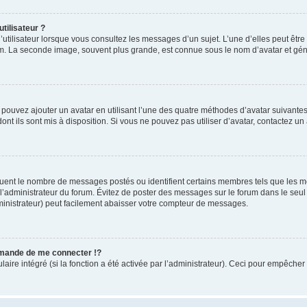
tilisateur ?
utilisateur lorsque vous consultez les messages d’un sujet. L’une d’elles peut êtr
rum. La seconde image, souvent plus grande, est connue sous le nom d’avatar et 
s pouvez ajouter un avatar en utilisant l’une des quatre méthodes d’avatar suivantes 
ont ils sont mis à disposition. Si vous ne pouvez pas utiliser d’avatar, contactez un
iquent le nombre de messages postés ou identifient certains membres tels que les 
ar l’administrateur du forum. Évitez de poster des messages sur le forum dans le seu
ministrateur) peut facilement abaisser votre compteur de messages.
mande de me connecter !?
re intégré (si la fonction a été activée par l’administrateur). Ceci pour empêcher l’u