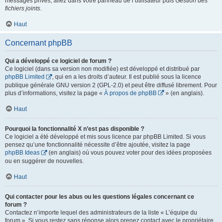
messages privés, allez dans votre panneau de l’utilisateur puis
Gestion des
fichiers joints
.
Haut
Concernant phpBB
Qui a développé ce logiciel de forum ?
Ce logiciel (dans sa version non modifiée) est développé et distribué par
phpBB Limited
, qui en a les droits d’auteur. Il est publié sous la licence
publique générale GNU version 2 (GPL-2.0) et peut être diffusé librement. Pour
plus d’informations, visitez la page «
À propos de phpBB
» (en anglais).
Haut
Pourquoi la fonctionnalité X n’est pas disponible ?
Ce logiciel a été développé et mis sous licence par phpBB Limited. Si vous
pensez qu’une fonctionnalité nécessite d’être ajoutée, visitez la page
phpBB Ideas
(en anglais) où vous pouvez voter pour des idées proposées
ou en suggérer de nouvelles.
Haut
Qui contacter pour les abus ou les questions légales concernant ce
forum ?
Contactez n’importe lequel des administrateurs de la liste « L’équipe du
forum ». Si vous restez sans réponse alors prenez contact avec le propriétaire