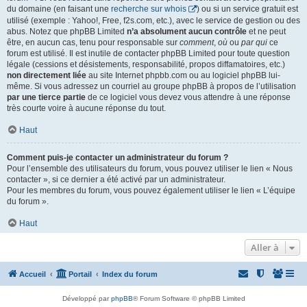
du domaine (en faisant une
recherche sur whois
) ou si un service gratuit est
utilisé (exemple : Yahoo!, Free, f2s.com, etc.), avec le service de gestion ou des
abus. Notez que phpBB Limited
n’a absolument aucun contrôle
et ne peut
être, en aucun cas, tenu pour responsable sur
comment
,
où
ou
par qui
ce
forum est utilisé. Il est inutile de contacter phpBB Limited pour toute question
légale (cessions et désistements, responsabilité, propos diffamatoires, etc.)
non directement liée
au site Internet phpbb.com ou au logiciel phpBB lui-
même. Si vous adressez un courriel au groupe phpBB à propos de l’utilisation
par une tierce partie
de ce logiciel vous devez vous attendre à une réponse
très courte voire à aucune réponse du tout.
Haut
Comment puis-je contacter un administrateur du forum ?
Pour l’ensemble des utilisateurs du forum, vous pouvez utiliser le lien « Nous
contacter », si ce dernier a été activé par un administrateur.
Pour les membres du forum, vous pouvez également utiliser le lien « L’équipe
du forum ».
Haut
Aller à
Accueil
Portail
Index du forum
Développé par
phpBB
® Forum Software © phpBB Limited