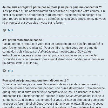
Je me suis enregistré par le passé mais je ne peux plus me connecter ?!
Il est possible qu’un administrateur ait désactivé ou supprimé votre compte. En
effet, il est courant de supprimer régulièrement les membres ne postant pas
pour réduire la taille de la base de données. Si cela vous arrive, tentez de vous
ré-enregistrer et soyez plus investi sur le forum.
Haut
J’ai perdu mon mot de passe !
Pas de panique ! Bien que votre mot de passe ne puisse pas être récupéré, il
peut facilement être réinitialisé. Pour ce faire, rendez vous sur la page de
connexion puis cliquez sur
J’ai oublié mon mot de passe
. Suivez les
instructions énoncées et vous devriez pouvoir à nouveau vous connecter.
Si toutefois vous ne parveniez pas à réinitialiser votre mot de passe, contactez
un administrateur du forum.
Haut
Pourquoi suis-je automatiquement déconnecté ?
Si vous ne cochez pas la case
Se souvenir de moi
lors de votre connexion,
vous ne resterez connecté que pendant une durée déterminée. Cela empêche
que quelqu’un d’autre utilise votre compte à votre insu en utilisant le même
ordinateur. Pour rester connecté, cochez la case
Se souvenir de moi
lors de la
connexion. Ce n’est pas recommandé si vous utilisez un ordinateur public pour
accéder au forum (bibliothèque, cyber-café, université, etc.). Si vous ne voyez
pas cette case, cela signifie qu’un administrateur du forum a désactivé cette