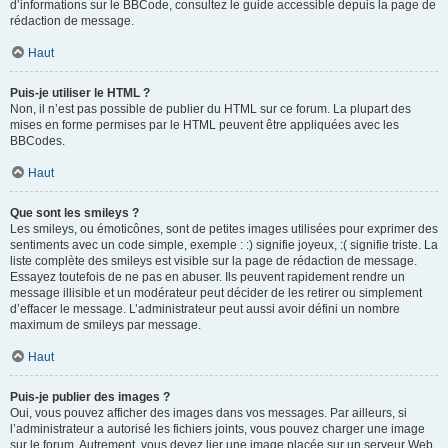
d’informations sur le BBCode, consultez le guide accessible depuis la page de
rédaction de message.
Haut
Puis-je utiliser le HTML ?
Non, il n’est pas possible de publier du HTML sur ce forum. La plupart des
mises en forme permises par le HTML peuvent être appliquées avec les
BBCodes.
Haut
Que sont les smileys ?
Les smileys, ou émoticônes, sont de petites images utilisées pour exprimer des
sentiments avec un code simple, exemple : :) signifie joyeux, :( signifie triste. La
liste complète des smileys est visible sur la page de rédaction de message.
Essayez toutefois de ne pas en abuser. Ils peuvent rapidement rendre un
message illisible et un modérateur peut décider de les retirer ou simplement
d’effacer le message. L’administrateur peut aussi avoir défini un nombre
maximum de smileys par message.
Haut
Puis-je publier des images ?
Oui, vous pouvez afficher des images dans vos messages. Par ailleurs, si
l’administrateur a autorisé les fichiers joints, vous pouvez charger une image
sur le forum. Autrement, vous devez lier une image placée sur un serveur Web