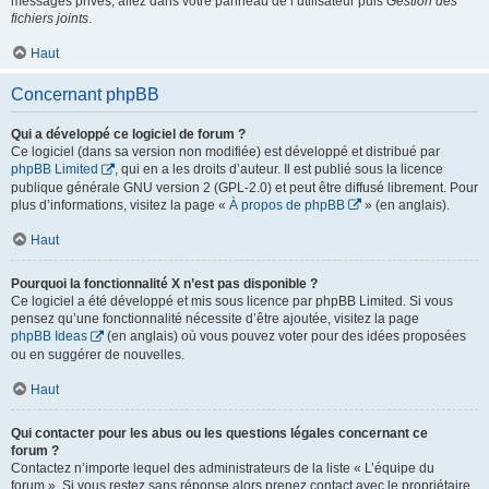
messages privés, allez dans votre panneau de l’utilisateur puis
Gestion des
fichiers joints
.
Haut
Concernant phpBB
Qui a développé ce logiciel de forum ?
Ce logiciel (dans sa version non modifiée) est développé et distribué par
phpBB Limited
, qui en a les droits d’auteur. Il est publié sous la licence
publique générale GNU version 2 (GPL-2.0) et peut être diffusé librement. Pour
plus d’informations, visitez la page «
À propos de phpBB
» (en anglais).
Haut
Pourquoi la fonctionnalité X n’est pas disponible ?
Ce logiciel a été développé et mis sous licence par phpBB Limited. Si vous
pensez qu’une fonctionnalité nécessite d’être ajoutée, visitez la page
phpBB Ideas
(en anglais) où vous pouvez voter pour des idées proposées
ou en suggérer de nouvelles.
Haut
Qui contacter pour les abus ou les questions légales concernant ce
forum ?
Contactez n’importe lequel des administrateurs de la liste « L’équipe du
forum ». Si vous restez sans réponse alors prenez contact avec le propriétaire