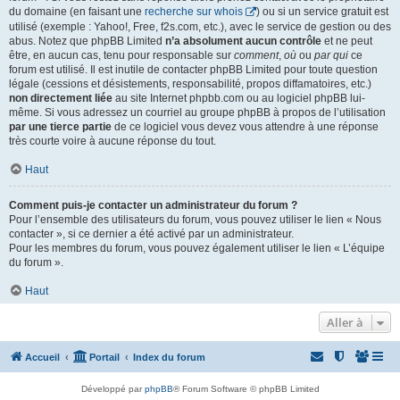
du domaine (en faisant une
recherche sur whois
) ou si un service gratuit est
utilisé (exemple : Yahoo!, Free, f2s.com, etc.), avec le service de gestion ou des
abus. Notez que phpBB Limited
n’a absolument aucun contrôle
et ne peut
être, en aucun cas, tenu pour responsable sur
comment
,
où
ou
par qui
ce
forum est utilisé. Il est inutile de contacter phpBB Limited pour toute question
légale (cessions et désistements, responsabilité, propos diffamatoires, etc.)
non directement liée
au site Internet phpbb.com ou au logiciel phpBB lui-
même. Si vous adressez un courriel au groupe phpBB à propos de l’utilisation
par une tierce partie
de ce logiciel vous devez vous attendre à une réponse
très courte voire à aucune réponse du tout.
Haut
Comment puis-je contacter un administrateur du forum ?
Pour l’ensemble des utilisateurs du forum, vous pouvez utiliser le lien « Nous
contacter », si ce dernier a été activé par un administrateur.
Pour les membres du forum, vous pouvez également utiliser le lien « L’équipe
du forum ».
Haut
Aller à
Accueil
Portail
Index du forum
Développé par
phpBB
® Forum Software © phpBB Limited