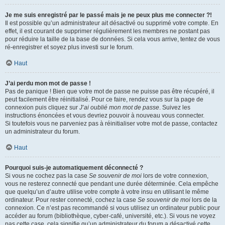
Je me suis enregistré par le passé mais je ne peux plus me connecter ?!
Il est possible qu’un administrateur ait désactivé ou supprimé votre compte. En
effet, il est courant de supprimer régulièrement les membres ne postant pas
pour réduire la taille de la base de données. Si cela vous arrive, tentez de vous
ré-enregistrer et soyez plus investi sur le forum.
Haut
J’ai perdu mon mot de passe !
Pas de panique ! Bien que votre mot de passe ne puisse pas être récupéré, il
peut facilement être réinitialisé. Pour ce faire, rendez vous sur la page de
connexion puis cliquez sur
J’ai oublié mon mot de passe
. Suivez les
instructions énoncées et vous devriez pouvoir à nouveau vous connecter.
Si toutefois vous ne parveniez pas à réinitialiser votre mot de passe, contactez
un administrateur du forum.
Haut
Pourquoi suis-je automatiquement déconnecté ?
Si vous ne cochez pas la case
Se souvenir de moi
lors de votre connexion,
vous ne resterez connecté que pendant une durée déterminée. Cela empêche
que quelqu’un d’autre utilise votre compte à votre insu en utilisant le même
ordinateur. Pour rester connecté, cochez la case
Se souvenir de moi
lors de la
connexion. Ce n’est pas recommandé si vous utilisez un ordinateur public pour
accéder au forum (bibliothèque, cyber-café, université, etc.). Si vous ne voyez
pas cette case, cela signifie qu’un administrateur du forum a désactivé cette