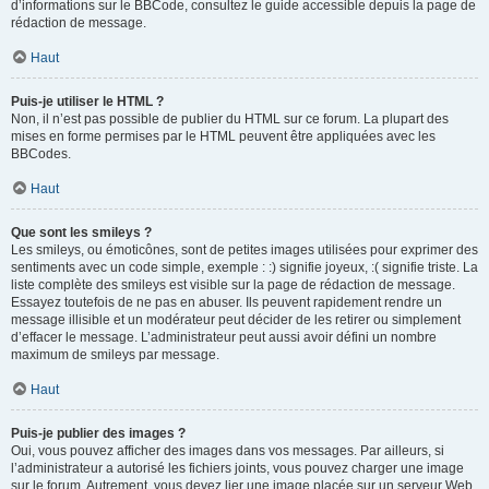
d’informations sur le BBCode, consultez le guide accessible depuis la page de
rédaction de message.
Haut
Puis-je utiliser le HTML ?
Non, il n’est pas possible de publier du HTML sur ce forum. La plupart des
mises en forme permises par le HTML peuvent être appliquées avec les
BBCodes.
Haut
Que sont les smileys ?
Les smileys, ou émoticônes, sont de petites images utilisées pour exprimer des
sentiments avec un code simple, exemple : :) signifie joyeux, :( signifie triste. La
liste complète des smileys est visible sur la page de rédaction de message.
Essayez toutefois de ne pas en abuser. Ils peuvent rapidement rendre un
message illisible et un modérateur peut décider de les retirer ou simplement
d’effacer le message. L’administrateur peut aussi avoir défini un nombre
maximum de smileys par message.
Haut
Puis-je publier des images ?
Oui, vous pouvez afficher des images dans vos messages. Par ailleurs, si
l’administrateur a autorisé les fichiers joints, vous pouvez charger une image
sur le forum. Autrement, vous devez lier une image placée sur un serveur Web