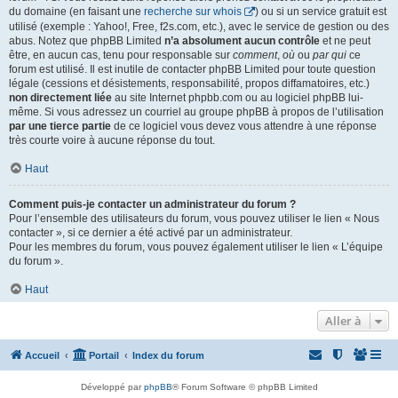
du domaine (en faisant une
recherche sur whois
) ou si un service gratuit est
utilisé (exemple : Yahoo!, Free, f2s.com, etc.), avec le service de gestion ou des
abus. Notez que phpBB Limited
n’a absolument aucun contrôle
et ne peut
être, en aucun cas, tenu pour responsable sur
comment
,
où
ou
par qui
ce
forum est utilisé. Il est inutile de contacter phpBB Limited pour toute question
légale (cessions et désistements, responsabilité, propos diffamatoires, etc.)
non directement liée
au site Internet phpbb.com ou au logiciel phpBB lui-
même. Si vous adressez un courriel au groupe phpBB à propos de l’utilisation
par une tierce partie
de ce logiciel vous devez vous attendre à une réponse
très courte voire à aucune réponse du tout.
Haut
Comment puis-je contacter un administrateur du forum ?
Pour l’ensemble des utilisateurs du forum, vous pouvez utiliser le lien « Nous
contacter », si ce dernier a été activé par un administrateur.
Pour les membres du forum, vous pouvez également utiliser le lien « L’équipe
du forum ».
Haut
Aller à
Accueil
Portail
Index du forum
Développé par
phpBB
® Forum Software © phpBB Limited