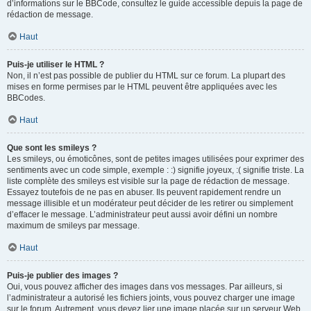
d’informations sur le BBCode, consultez le guide accessible depuis la page de
rédaction de message.
Haut
Puis-je utiliser le HTML ?
Non, il n’est pas possible de publier du HTML sur ce forum. La plupart des
mises en forme permises par le HTML peuvent être appliquées avec les
BBCodes.
Haut
Que sont les smileys ?
Les smileys, ou émoticônes, sont de petites images utilisées pour exprimer des
sentiments avec un code simple, exemple : :) signifie joyeux, :( signifie triste. La
liste complète des smileys est visible sur la page de rédaction de message.
Essayez toutefois de ne pas en abuser. Ils peuvent rapidement rendre un
message illisible et un modérateur peut décider de les retirer ou simplement
d’effacer le message. L’administrateur peut aussi avoir défini un nombre
maximum de smileys par message.
Haut
Puis-je publier des images ?
Oui, vous pouvez afficher des images dans vos messages. Par ailleurs, si
l’administrateur a autorisé les fichiers joints, vous pouvez charger une image
sur le forum. Autrement, vous devez lier une image placée sur un serveur Web