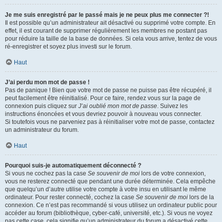
Je me suis enregistré par le passé mais je ne peux plus me connecter ?!
Il est possible qu’un administrateur ait désactivé ou supprimé votre compte. En
effet, il est courant de supprimer régulièrement les membres ne postant pas
pour réduire la taille de la base de données. Si cela vous arrive, tentez de vous
ré-enregistrer et soyez plus investi sur le forum.
Haut
J’ai perdu mon mot de passe !
Pas de panique ! Bien que votre mot de passe ne puisse pas être récupéré, il
peut facilement être réinitialisé. Pour ce faire, rendez vous sur la page de
connexion puis cliquez sur
J’ai oublié mon mot de passe
. Suivez les
instructions énoncées et vous devriez pouvoir à nouveau vous connecter.
Si toutefois vous ne parveniez pas à réinitialiser votre mot de passe, contactez
un administrateur du forum.
Haut
Pourquoi suis-je automatiquement déconnecté ?
Si vous ne cochez pas la case
Se souvenir de moi
lors de votre connexion,
vous ne resterez connecté que pendant une durée déterminée. Cela empêche
que quelqu’un d’autre utilise votre compte à votre insu en utilisant le même
ordinateur. Pour rester connecté, cochez la case
Se souvenir de moi
lors de la
connexion. Ce n’est pas recommandé si vous utilisez un ordinateur public pour
accéder au forum (bibliothèque, cyber-café, université, etc.). Si vous ne voyez
pas cette case, cela signifie qu’un administrateur du forum a désactivé cette