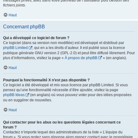
messages privés, allez dans votre panneau de l’utilisateur puis
Gestion des
fichiers joints
.
Haut
Concernant phpBB
Qui a développé ce logiciel de forum ?
Ce logiciel (dans sa version non modifiée) est développé et distribué par
phpBB Limited
, qui en a les droits d’auteur. Il est publié sous la licence
publique générale GNU version 2 (GPL-2.0) et peut être diffusé librement. Pour
plus d’informations, visitez la page «
À propos de phpBB
» (en anglais).
Haut
Pourquoi la fonctionnalité X n’est pas disponible ?
Ce logiciel a été développé et mis sous licence par phpBB Limited. Si vous
pensez qu’une fonctionnalité nécessite d’être ajoutée, visitez la page
phpBB Ideas
(en anglais) où vous pouvez voter pour des idées proposées
ou en suggérer de nouvelles.
Haut
Qui contacter pour les abus ou les questions légales concernant ce
forum ?
Contactez n’importe lequel des administrateurs de la liste « L’équipe du
forum ». Si vous restez sans réponse alors prenez contact avec le propriétaire