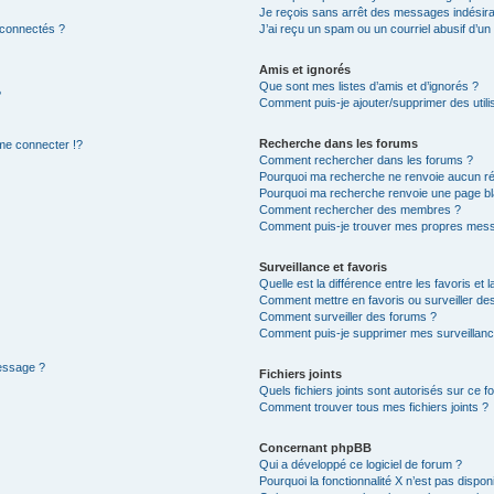
Je reçois sans arrêt des messages indésira
 connectés ?
J’ai reçu un spam ou un courriel abusif d’u
Amis et ignorés
Que sont mes listes d’amis et d’ignorés ?
?
Comment puis-je ajouter/supprimer des utilis
Recherche dans les forums
e connecter !?
Comment rechercher dans les forums ?
Pourquoi ma recherche ne renvoie aucun ré
Pourquoi ma recherche renvoie une page bl
Comment rechercher des membres ?
Comment puis-je trouver mes propres mess
Surveillance et favoris
Quelle est la différence entre les favoris et l
Comment mettre en favoris ou surveiller des
Comment surveiller des forums ?
Comment puis-je supprimer mes surveillanc
message ?
Fichiers joints
Quels fichiers joints sont autorisés sur ce f
Comment trouver tous mes fichiers joints ?
Concernant phpBB
Qui a développé ce logiciel de forum ?
Pourquoi la fonctionnalité X n’est pas dispon