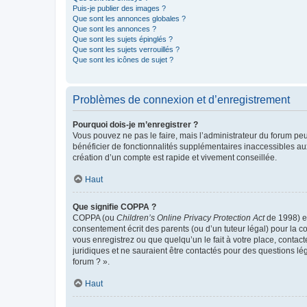
Puis-je publier des images ?
Que sont les annonces globales ?
Que sont les annonces ?
Que sont les sujets épinglés ?
Que sont les sujets verrouillés ?
Que sont les icônes de sujet ?
Problèmes de connexion et d’enregistrement
Pourquoi dois-je m’enregistrer ?
Vous pouvez ne pas le faire, mais l’administrateur du forum peu
bénéficier de fonctionnalités supplémentaires inaccessibles au
création d’un compte est rapide et vivement conseillée.
Haut
Que signifie COPPA ?
COPPA (ou
Children’s Online Privacy Protection Act
de 1998) es
consentement écrit des parents (ou d’un tuteur légal) pour la c
vous enregistrez ou que quelqu’un le fait à votre place, contac
juridiques et ne sauraient être contactés pour des questions lé
forum ? ».
Haut