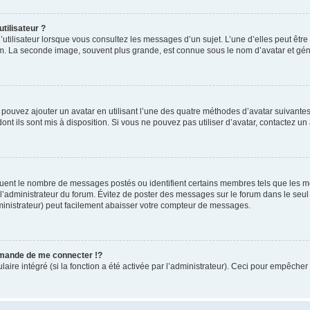
tilisateur ?
utilisateur lorsque vous consultez les messages d’un sujet. L’une d’elles peut êtr
rum. La seconde image, souvent plus grande, est connue sous le nom d’avatar et 
s pouvez ajouter un avatar en utilisant l’une des quatre méthodes d’avatar suivantes 
ont ils sont mis à disposition. Si vous ne pouvez pas utiliser d’avatar, contactez un
iquent le nombre de messages postés ou identifient certains membres tels que les 
ar l’administrateur du forum. Évitez de poster des messages sur le forum dans le seu
ministrateur) peut facilement abaisser votre compteur de messages.
mande de me connecter !?
re intégré (si la fonction a été activée par l’administrateur). Ceci pour empêcher l’u