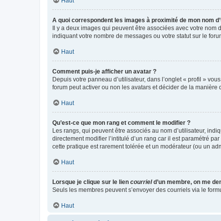
Haut
A quoi correspondent les images à proximité de mon nom d’u
Il y a deux images qui peuvent être associées avec votre nom d’
indiquant votre nombre de messages ou votre statut sur le fo
Haut
Comment puis-je afficher un avatar ?
Depuis votre panneau d’utilisateur, dans l’onglet « profil » vou
forum peut activer ou non les avatars et décider de la manière d
Haut
Qu’est-ce que mon rang et comment le modifier ?
Les rangs, qui peuvent être associés au nom d’utilisateur, ind
directement modifier l’intitulé d’un rang car il est paramétré p
cette pratique est rarement tolérée et un modérateur (ou un ad
Haut
Lorsque je clique sur le lien
courriel
d’un membre, on me de
Seuls les membres peuvent s’envoyer des courriels via le formulai
Haut