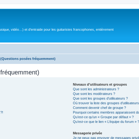
sique, vidéo…) et d'entraide pour les guitaristes francophones, entièrement
s (Questions posées fréquemment)
s fréquemment)
Niveaux d’utilisateurs et groupes
Que sont les administrateurs ?
Que sont les modérateurs ?
Que sont les groupes d’utilisateurs ?
Où trouver la liste des groupes d’utilisateur
Comment devenir chef de groupe ?
 ?!
Pourquoi certains membres apparaissent dan
Qu’est-ce qu’un « Groupe par défaut » ?
Qu’est-ce que le lien « L’équipe du forum » 
Messagerie privée
Je ne peux pas envoyer de messages privé