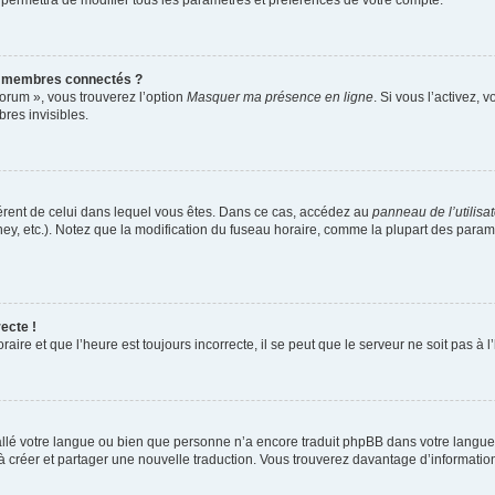
 permettra de modifier tous les paramètres et préférences de votre compte.
s membres connectés ?
forum », vous trouverez l’option
Masquer ma présence en ligne
. Si vous l’activez, 
es invisibles.
ifférent de celui dans lequel vous êtes. Dans ce cas, accédez au
panneau de l’utilisa
ney, etc.). Notez que la modification du fuseau horaire, comme la plupart des para
ecte !
aire et que l’heure est toujours incorrecte, il se peut que le serveur ne soit pas à
nstallé votre langue ou bien que personne n’a encore traduit phpBB dans votre lang
s à créer et partager une nouvelle traduction. Vous trouverez davantage d’information