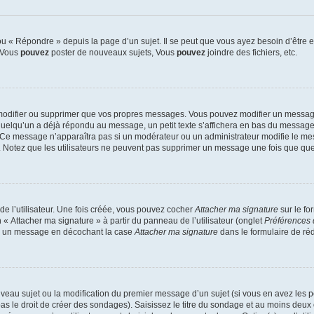
 « Répondre » depuis la page d’un sujet. Il se peut que vous ayez besoin d’être e
: Vous
pouvez
poster de nouveaux sujets, Vous
pouvez
joindre des fichiers, etc.
modifier ou supprimer que vos propres messages. Vous pouvez modifier un message
lqu’un a déjà répondu au message, un petit texte s’affichera en bas du message ind
n. Ce message n’apparaîtra pas si un modérateur ou un administrateur modifie le mes
ive. Notez que les utilisateurs ne peuvent pas supprimer un message une fois que qu
e l’utilisateur. Une fois créée, vous pouvez cocher
Attacher ma signature
sur le fo
 « Attacher ma signature » à partir du panneau de l’utilisateur (onglet
Préférences 
 à un message en décochant la case
Attacher ma signature
dans le formulaire de ré
ouveau sujet ou la modification du premier message d’un sujet (si vous en avez les p
 le droit de créer des sondages). Saisissez le titre du sondage et au moins deux o