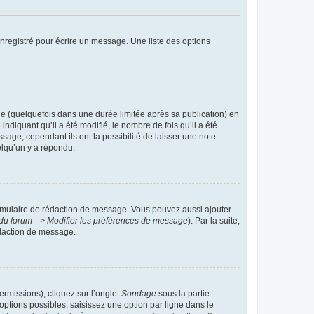
nregistré pour écrire un message. Une liste des options
 (quelquefois dans une durée limitée après sa publication) en
iquant qu’il a été modifié, le nombre de fois qu’il a été
sage, cependant ils ont la possibilité de laisser une note
elqu’un y a répondu.
rmulaire de rédaction de message. Vous pouvez aussi ajouter
du forum --> Modifier les préférences de message
). Par la suite,
daction de message.
ermissions), cliquez sur l’onglet
Sondage
sous la partie
ptions possibles, saisissez une option par ligne dans le