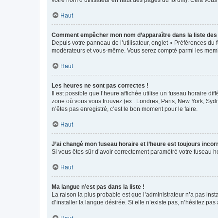
votre nom d’utilisateur en haut des pages du forum). Cela vous
Haut
Comment empêcher mon nom d’apparaître dans la liste de
Depuis votre panneau de l’utilisateur, onglet « Préférences du 
modérateurs et vous-même. Vous serez compté parmi les membr
Haut
Les heures ne sont pas correctes !
Il est possible que l’heure affichée utilise un fuseau horaire d
zone où vous vous trouvez (ex : Londres, Paris, New York, Syd
n’êtes pas enregistré, c’est le bon moment pour le faire.
Haut
J’ai changé mon fuseau horaire et l’heure est toujours incorr
Si vous êtes sûr d’avoir correctement paramétré votre fuseau hor
Haut
Ma langue n’est pas dans la liste !
La raison la plus probable est que l’administrateur n’a pas i
d’installer la langue désirée. Si elle n’existe pas, n’hésitez pa