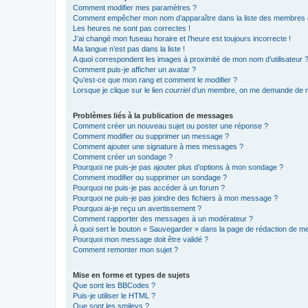
Comment modifier mes paramètres ?
Comment empêcher mon nom d’apparaître dans la liste des membres
Les heures ne sont pas correctes !
J’ai changé mon fuseau horaire et l’heure est toujours incorrecte !
Ma langue n’est pas dans la liste !
A quoi correspondent les images à proximité de mon nom d’utilisateur 
Comment puis-je afficher un avatar ?
Qu’est-ce que mon rang et comment le modifier ?
Lorsque je clique sur le lien
courriel
d’un membre, on me demande de m
Problèmes liés à la publication de messages
Comment créer un nouveau sujet ou poster une réponse ?
Comment modifier ou supprimer un message ?
Comment ajouter une signature à mes messages ?
Comment créer un sondage ?
Pourquoi ne puis-je pas ajouter plus d’options à mon sondage ?
Comment modifier ou supprimer un sondage ?
Pourquoi ne puis-je pas accéder à un forum ?
Pourquoi ne puis-je pas joindre des fichiers à mon message ?
Pourquoi ai-je reçu un avertissement ?
Comment rapporter des messages à un modérateur ?
À quoi sert le bouton « Sauvegarder » dans la page de rédaction de 
Pourquoi mon message doit être validé ?
Comment remonter mon sujet ?
Mise en forme et types de sujets
Que sont les BBCodes ?
Puis-je utiliser le HTML ?
Que sont les smileys ?