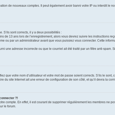
réation de nouveaux comptes. Il peut également avoir banni votre IP ou interdit le no
 S’ils sont corrects, il y a deux possibilités :
ins de 13 ans lors de l’enregistrement, alors vous devrez suivre les instructions r
me ou par un administrateur avant que vous puissiez vous connecter. Cette informat
rni une adresse incorrecte ou que le courriel ait été traité par un filtre anti-spam. S
iez que votre nom d’utilisateur et votre mot de passe soient corrects. S’ils le sont,
e du site Internet ait une erreur de configuration de son côté, et qu’il devra la corri
 connecter ?!
votre compte. En effet, il est courant de supprimer régulièrement les membres ne pos
ur le forum.