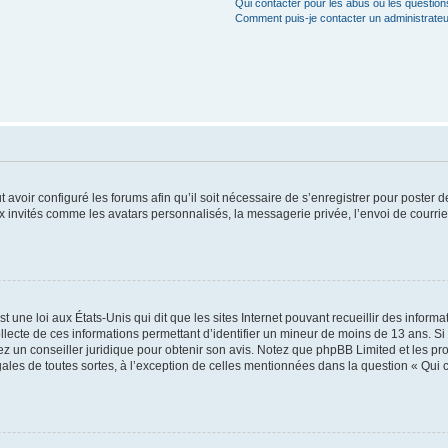
Qui contacter pour les abus ou les questio
Comment puis-je contacter un administrateu
t avoir configuré les forums afin qu’il soit nécessaire de s’enregistrer pour poster
x invités comme les avatars personnalisés, la messagerie privée, l’envoi de courri
t une loi aux États-Unis qui dit que les sites Internet pouvant recueillir des infor
ollecte de ces informations permettant d’identifier un mineur de moins de 13 ans. S
tez un conseiller juridique pour obtenir son avis. Notez que phpBB Limited et les pr
gales de toutes sortes, à l’exception de celles mentionnées dans la question « Qui