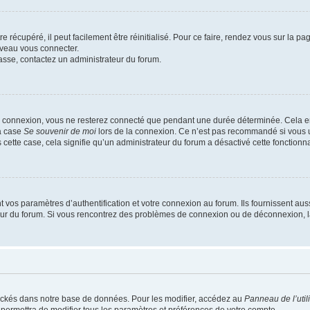
 récupéré, il peut facilement être réinitialisé. Pour ce faire, rendez vous sur la p
uveau vous connecter.
passe, contactez un administrateur du forum.
e connexion, vous ne resterez connecté que pendant une durée déterminée. Cela em
la case
Se souvenir de moi
lors de la connexion. Ce n’est pas recommandé si vous u
s cette case, cela signifie qu’un administrateur du forum a désactivé cette fonctionna
os paramètres d’authentification et votre connexion au forum. Ils fournissent aussi
teur du forum. Si vous rencontrez des problèmes de connexion ou de déconnexion, l
ockés dans notre base de données. Pour les modifier, accédez au
Panneau de l’util