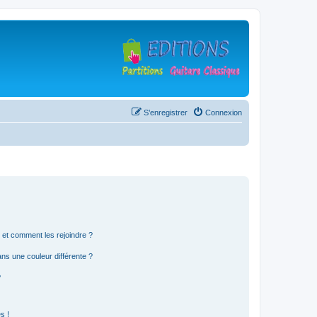
S’enregistrer
Connexion
s et comment les rejoindre ?
s une couleur différente ?
?
s !