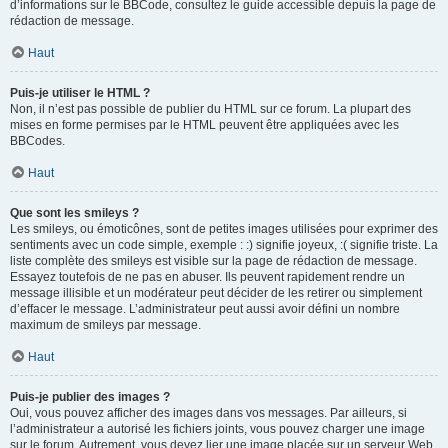
d’informations sur le BBCode, consultez le guide accessible depuis la page de
rédaction de message.
Haut
Puis-je utiliser le HTML ?
Non, il n’est pas possible de publier du HTML sur ce forum. La plupart des
mises en forme permises par le HTML peuvent être appliquées avec les
BBCodes.
Haut
Que sont les smileys ?
Les smileys, ou émoticônes, sont de petites images utilisées pour exprimer des
sentiments avec un code simple, exemple : :) signifie joyeux, :( signifie triste. La
liste complète des smileys est visible sur la page de rédaction de message.
Essayez toutefois de ne pas en abuser. Ils peuvent rapidement rendre un
message illisible et un modérateur peut décider de les retirer ou simplement
d’effacer le message. L’administrateur peut aussi avoir défini un nombre
maximum de smileys par message.
Haut
Puis-je publier des images ?
Oui, vous pouvez afficher des images dans vos messages. Par ailleurs, si
l’administrateur a autorisé les fichiers joints, vous pouvez charger une image
sur le forum. Autrement, vous devez lier une image placée sur un serveur Web