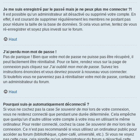
Je me suis enregistré par le passé mais je ne peux plus me connecter ?!
Il est possible qu’un administrateur ait désactivé ou supprimé votre compte. En
effet, il est courant de supprimer régulièrement les membres ne postant pas
pour réduire la taille de la base de données. Si cela vous arrive, tentez de vous
ré-enregistrer et soyez plus investi sur le forum.
Haut
J’ai perdu mon mot de passe !
Pas de panique ! Bien que votre mot de passe ne puisse pas être récupéré, il
peut facilement être réinitialisé. Pour ce faire, rendez vous sur la page de
connexion puis cliquez sur
J’ai oublié mon mot de passe
. Suivez les
instructions énoncées et vous devriez pouvoir à nouveau vous connecter.
Si toutefois vous ne parveniez pas à réinitialiser votre mot de passe, contactez
un administrateur du forum.
Haut
Pourquoi suis-je automatiquement déconnecté ?
Si vous ne cochez pas la case
Se souvenir de moi
lors de votre connexion,
vous ne resterez connecté que pendant une durée déterminée. Cela empêche
que quelqu’un d’autre utilise votre compte à votre insu en utilisant le même
ordinateur. Pour rester connecté, cochez la case
Se souvenir de moi
lors de la
connexion. Ce n’est pas recommandé si vous utilisez un ordinateur public pour
accéder au forum (bibliothèque, cyber-café, université, etc.). Si vous ne voyez
pas cette case, cela signifie qu’un administrateur du forum a désactivé cette