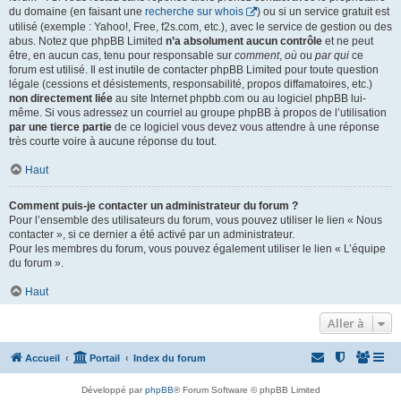
du domaine (en faisant une
recherche sur whois
) ou si un service gratuit est
utilisé (exemple : Yahoo!, Free, f2s.com, etc.), avec le service de gestion ou des
abus. Notez que phpBB Limited
n’a absolument aucun contrôle
et ne peut
être, en aucun cas, tenu pour responsable sur
comment
,
où
ou
par qui
ce
forum est utilisé. Il est inutile de contacter phpBB Limited pour toute question
légale (cessions et désistements, responsabilité, propos diffamatoires, etc.)
non directement liée
au site Internet phpbb.com ou au logiciel phpBB lui-
même. Si vous adressez un courriel au groupe phpBB à propos de l’utilisation
par une tierce partie
de ce logiciel vous devez vous attendre à une réponse
très courte voire à aucune réponse du tout.
Haut
Comment puis-je contacter un administrateur du forum ?
Pour l’ensemble des utilisateurs du forum, vous pouvez utiliser le lien « Nous
contacter », si ce dernier a été activé par un administrateur.
Pour les membres du forum, vous pouvez également utiliser le lien « L’équipe
du forum ».
Haut
Aller à
Accueil
Portail
Index du forum
Développé par
phpBB
® Forum Software © phpBB Limited