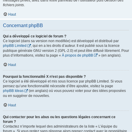
messages privés, allez dans votre panneau de l’utilisateur puis
Gestion des
fichiers joints
.
Haut
Concernant phpBB
Qui a développé ce logiciel de forum ?
Ce logiciel (dans sa version non modifiée) est développé et distribué par
phpBB Limited
, qui en a les droits d’auteur. Il est publié sous la licence
publique générale GNU version 2 (GPL-2.0) et peut être diffusé librement. Pour
plus d’informations, visitez la page «
À propos de phpBB
» (en anglais).
Haut
Pourquoi la fonctionnalité X n’est pas disponible ?
Ce logiciel a été développé et mis sous licence par phpBB Limited. Si vous
pensez qu’une fonctionnalité nécessite d’être ajoutée, visitez la page
phpBB Ideas
(en anglais) où vous pouvez voter pour des idées proposées
ou en suggérer de nouvelles.
Haut
Qui contacter pour les abus ou les questions légales concernant ce
forum ?
Contactez n’importe lequel des administrateurs de la liste « L’équipe du
forum ». Si vous restez sans réponse alors prenez contact avec le propriétaire