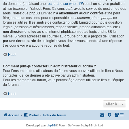
du domaine (en faisant une
recherche sur whois
) ou si un service gratuit est
utilisé (exemple : Yahoo!, Free, f2s.com, etc.), avec le service de gestion ou des
abus. Notez que phpBB Limited
n’a absolument aucun contrôle
et ne peut
être, en aucun cas, tenu pour responsable sur
comment
,
où
ou
par qui
ce
forum est utilisé. Il est inutile de contacter phpBB Limited pour toute question
légale (cessions et désistements, responsabilité, propos diffamatoires, etc.)
non directement liée
au site Internet phpbb.com ou au logiciel phpBB lui-
même. Si vous adressez un courriel au groupe phpBB à propos de l’utilisation
par une tierce partie
de ce logiciel vous devez vous attendre à une réponse
très courte voire à aucune réponse du tout.
Haut
Comment puis-je contacter un administrateur du forum ?
Pour l’ensemble des utilisateurs du forum, vous pouvez utiliser le lien « Nous
contacter », si ce dernier a été activé par un administrateur.
Pour les membres du forum, vous pouvez également utiliser le lien « L’équipe
du forum ».
Haut
Aller à
Accueil
Portail
Index du forum
Développé par
phpBB
® Forum Software © phpBB Limited