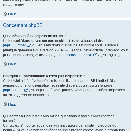
messages privés, allez dans votre panneau de l’utilisateur puis
Gestion des
fichiers joints
.
Haut
Concernant phpBB
Qui a développé ce logiciel de forum ?
Ce logiciel (dans sa version non modifiée) est développé et distribué par
phpBB Limited
, qui en a les droits d’auteur. Il est publié sous la licence
publique générale GNU version 2 (GPL-2.0) et peut être diffusé librement. Pour
plus d’informations, visitez la page «
À propos de phpBB
» (en anglais).
Haut
Pourquoi la fonctionnalité X n’est pas disponible ?
Ce logiciel a été développé et mis sous licence par phpBB Limited. Si vous
pensez qu’une fonctionnalité nécessite d’être ajoutée, visitez la page
phpBB Ideas
(en anglais) où vous pouvez voter pour des idées proposées
ou en suggérer de nouvelles.
Haut
Qui contacter pour les abus ou les questions légales concernant ce
forum ?
Contactez n’importe lequel des administrateurs de la liste « L’équipe du
forum ». Si vous restez sans réponse alors prenez contact avec le propriétaire