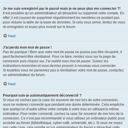
Je me suis enregistré par le passé mais je ne peux plus me connecter ?!
Il est possible qu’un administrateur ait désactivé ou supprimé votre compte. En
effet, il est courant de supprimer régulièrement les membres ne postant pas
pour réduire la taille de la base de données. Si cela vous arrive, tentez de vous
ré-enregistrer et soyez plus investi sur le forum.
Haut
J’ai perdu mon mot de passe !
Pas de panique ! Bien que votre mot de passe ne puisse pas être récupéré, il
peut facilement être réinitialisé. Pour ce faire, rendez vous sur la page de
connexion puis cliquez sur
J’ai oublié mon mot de passe
. Suivez les
instructions énoncées et vous devriez pouvoir à nouveau vous connecter.
Si toutefois vous ne parveniez pas à réinitialiser votre mot de passe, contactez
un administrateur du forum.
Haut
Pourquoi suis-je automatiquement déconnecté ?
Si vous ne cochez pas la case
Se souvenir de moi
lors de votre connexion,
vous ne resterez connecté que pendant une durée déterminée. Cela empêche
que quelqu’un d’autre utilise votre compte à votre insu en utilisant le même
ordinateur. Pour rester connecté, cochez la case
Se souvenir de moi
lors de la
connexion. Ce n’est pas recommandé si vous utilisez un ordinateur public pour
accéder au forum (bibliothèque, cyber-café, université, etc.). Si vous ne voyez
pas cette case, cela signifie qu’un administrateur du forum a désactivé cette