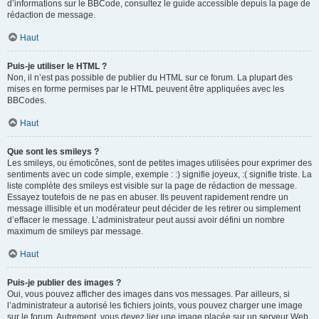
d’informations sur le BBCode, consultez le guide accessible depuis la page de
rédaction de message.
Haut
Puis-je utiliser le HTML ?
Non, il n’est pas possible de publier du HTML sur ce forum. La plupart des
mises en forme permises par le HTML peuvent être appliquées avec les
BBCodes.
Haut
Que sont les smileys ?
Les smileys, ou émoticônes, sont de petites images utilisées pour exprimer des
sentiments avec un code simple, exemple : :) signifie joyeux, :( signifie triste. La
liste complète des smileys est visible sur la page de rédaction de message.
Essayez toutefois de ne pas en abuser. Ils peuvent rapidement rendre un
message illisible et un modérateur peut décider de les retirer ou simplement
d’effacer le message. L’administrateur peut aussi avoir défini un nombre
maximum de smileys par message.
Haut
Puis-je publier des images ?
Oui, vous pouvez afficher des images dans vos messages. Par ailleurs, si
l’administrateur a autorisé les fichiers joints, vous pouvez charger une image
sur le forum. Autrement, vous devez lier une image placée sur un serveur Web