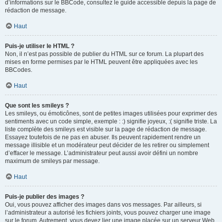
d’informations sur le BBCode, consultez le guide accessible depuis la page de
rédaction de message.
Haut
Puis-je utiliser le HTML ?
Non, il n’est pas possible de publier du HTML sur ce forum. La plupart des
mises en forme permises par le HTML peuvent être appliquées avec les
BBCodes.
Haut
Que sont les smileys ?
Les smileys, ou émoticônes, sont de petites images utilisées pour exprimer des
sentiments avec un code simple, exemple : :) signifie joyeux, :( signifie triste. La
liste complète des smileys est visible sur la page de rédaction de message.
Essayez toutefois de ne pas en abuser. Ils peuvent rapidement rendre un
message illisible et un modérateur peut décider de les retirer ou simplement
d’effacer le message. L’administrateur peut aussi avoir défini un nombre
maximum de smileys par message.
Haut
Puis-je publier des images ?
Oui, vous pouvez afficher des images dans vos messages. Par ailleurs, si
l’administrateur a autorisé les fichiers joints, vous pouvez charger une image
sur le forum. Autrement, vous devez lier une image placée sur un serveur Web