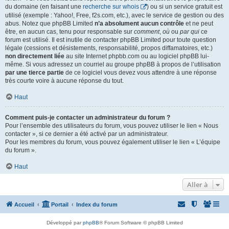
du domaine (en faisant une
recherche sur whois
) ou si un service gratuit est
utilisé (exemple : Yahoo!, Free, f2s.com, etc.), avec le service de gestion ou des
abus. Notez que phpBB Limited
n’a absolument aucun contrôle
et ne peut
être, en aucun cas, tenu pour responsable sur
comment
,
où
ou
par qui
ce
forum est utilisé. Il est inutile de contacter phpBB Limited pour toute question
légale (cessions et désistements, responsabilité, propos diffamatoires, etc.)
non directement liée
au site Internet phpbb.com ou au logiciel phpBB lui-
même. Si vous adressez un courriel au groupe phpBB à propos de l’utilisation
par une tierce partie
de ce logiciel vous devez vous attendre à une réponse
très courte voire à aucune réponse du tout.
Haut
Comment puis-je contacter un administrateur du forum ?
Pour l’ensemble des utilisateurs du forum, vous pouvez utiliser le lien « Nous
contacter », si ce dernier a été activé par un administrateur.
Pour les membres du forum, vous pouvez également utiliser le lien « L’équipe
du forum ».
Haut
Aller à
Accueil
Portail
Index du forum
Développé par
phpBB
® Forum Software © phpBB Limited