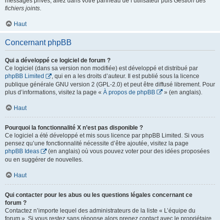
messages privés, allez dans votre panneau de l’utilisateur puis
Gestion des
fichiers joints
.
Haut
Concernant phpBB
Qui a développé ce logiciel de forum ?
Ce logiciel (dans sa version non modifiée) est développé et distribué par
phpBB Limited
, qui en a les droits d’auteur. Il est publié sous la licence
publique générale GNU version 2 (GPL-2.0) et peut être diffusé librement. Pour
plus d’informations, visitez la page «
À propos de phpBB
» (en anglais).
Haut
Pourquoi la fonctionnalité X n’est pas disponible ?
Ce logiciel a été développé et mis sous licence par phpBB Limited. Si vous
pensez qu’une fonctionnalité nécessite d’être ajoutée, visitez la page
phpBB Ideas
(en anglais) où vous pouvez voter pour des idées proposées
ou en suggérer de nouvelles.
Haut
Qui contacter pour les abus ou les questions légales concernant ce
forum ?
Contactez n’importe lequel des administrateurs de la liste « L’équipe du
forum ». Si vous restez sans réponse alors prenez contact avec le propriétaire