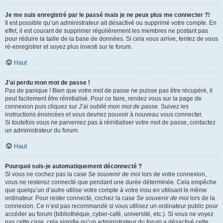
Je me suis enregistré par le passé mais je ne peux plus me connecter ?!
Il est possible qu’un administrateur ait désactivé ou supprimé votre compte. En
effet, il est courant de supprimer régulièrement les membres ne postant pas
pour réduire la taille de la base de données. Si cela vous arrive, tentez de vous
ré-enregistrer et soyez plus investi sur le forum.
Haut
J’ai perdu mon mot de passe !
Pas de panique ! Bien que votre mot de passe ne puisse pas être récupéré, il
peut facilement être réinitialisé. Pour ce faire, rendez vous sur la page de
connexion puis cliquez sur
J’ai oublié mon mot de passe
. Suivez les
instructions énoncées et vous devriez pouvoir à nouveau vous connecter.
Si toutefois vous ne parveniez pas à réinitialiser votre mot de passe, contactez
un administrateur du forum.
Haut
Pourquoi suis-je automatiquement déconnecté ?
Si vous ne cochez pas la case
Se souvenir de moi
lors de votre connexion,
vous ne resterez connecté que pendant une durée déterminée. Cela empêche
que quelqu’un d’autre utilise votre compte à votre insu en utilisant le même
ordinateur. Pour rester connecté, cochez la case
Se souvenir de moi
lors de la
connexion. Ce n’est pas recommandé si vous utilisez un ordinateur public pour
accéder au forum (bibliothèque, cyber-café, université, etc.). Si vous ne voyez
pas cette case, cela signifie qu’un administrateur du forum a désactivé cette