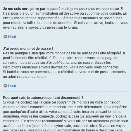
Je me suis enregistré par le passé mais je ne peux plus me connecter ?!
Il est possible qu’un administrateur ait désactivé ou supprimé votre compte. En
effet, il est courant de supprimer régulièrement les membres ne postant pas
pour réduire la taille de la base de données. Si cela vous arrive, tentez de vous
ré-enregistrer et soyez plus investi sur le forum.
Haut
J’ai perdu mon mot de passe !
Pas de panique ! Bien que votre mot de passe ne puisse pas être récupéré, il
peut facilement être réinitialisé. Pour ce faire, rendez vous sur la page de
connexion puis cliquez sur
J’ai oublié mon mot de passe
. Suivez les
instructions énoncées et vous devriez pouvoir à nouveau vous connecter.
Si toutefois vous ne parveniez pas à réinitialiser votre mot de passe, contactez
un administrateur du forum.
Haut
Pourquoi suis-je automatiquement déconnecté ?
Si vous ne cochez pas la case
Se souvenir de moi
lors de votre connexion,
vous ne resterez connecté que pendant une durée déterminée. Cela empêche
que quelqu’un d’autre utilise votre compte à votre insu en utilisant le même
ordinateur. Pour rester connecté, cochez la case
Se souvenir de moi
lors de la
connexion. Ce n’est pas recommandé si vous utilisez un ordinateur public pour
accéder au forum (bibliothèque, cyber-café, université, etc.). Si vous ne voyez
pas cette case, cela signifie qu’un administrateur du forum a désactivé cette