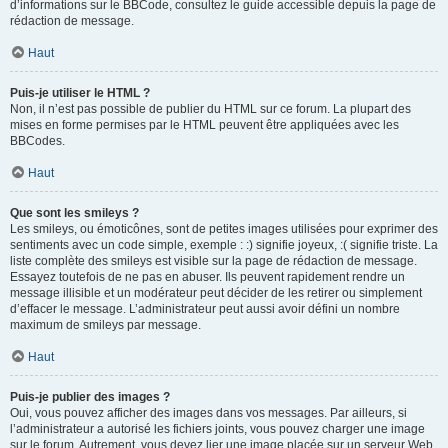
d’informations sur le BBCode, consultez le guide accessible depuis la page de
rédaction de message.
Haut
Puis-je utiliser le HTML ?
Non, il n’est pas possible de publier du HTML sur ce forum. La plupart des
mises en forme permises par le HTML peuvent être appliquées avec les
BBCodes.
Haut
Que sont les smileys ?
Les smileys, ou émoticônes, sont de petites images utilisées pour exprimer des
sentiments avec un code simple, exemple : :) signifie joyeux, :( signifie triste. La
liste complète des smileys est visible sur la page de rédaction de message.
Essayez toutefois de ne pas en abuser. Ils peuvent rapidement rendre un
message illisible et un modérateur peut décider de les retirer ou simplement
d’effacer le message. L’administrateur peut aussi avoir défini un nombre
maximum de smileys par message.
Haut
Puis-je publier des images ?
Oui, vous pouvez afficher des images dans vos messages. Par ailleurs, si
l’administrateur a autorisé les fichiers joints, vous pouvez charger une image
sur le forum. Autrement, vous devez lier une image placée sur un serveur Web