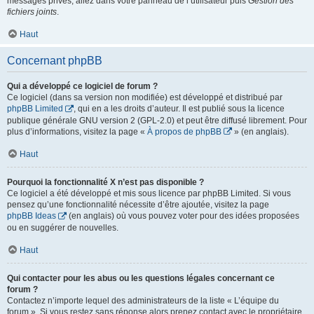
messages privés, allez dans votre panneau de l’utilisateur puis
Gestion des
fichiers joints
.
Haut
Concernant phpBB
Qui a développé ce logiciel de forum ?
Ce logiciel (dans sa version non modifiée) est développé et distribué par
phpBB Limited
, qui en a les droits d’auteur. Il est publié sous la licence
publique générale GNU version 2 (GPL-2.0) et peut être diffusé librement. Pour
plus d’informations, visitez la page «
À propos de phpBB
» (en anglais).
Haut
Pourquoi la fonctionnalité X n’est pas disponible ?
Ce logiciel a été développé et mis sous licence par phpBB Limited. Si vous
pensez qu’une fonctionnalité nécessite d’être ajoutée, visitez la page
phpBB Ideas
(en anglais) où vous pouvez voter pour des idées proposées
ou en suggérer de nouvelles.
Haut
Qui contacter pour les abus ou les questions légales concernant ce
forum ?
Contactez n’importe lequel des administrateurs de la liste « L’équipe du
forum ». Si vous restez sans réponse alors prenez contact avec le propriétaire