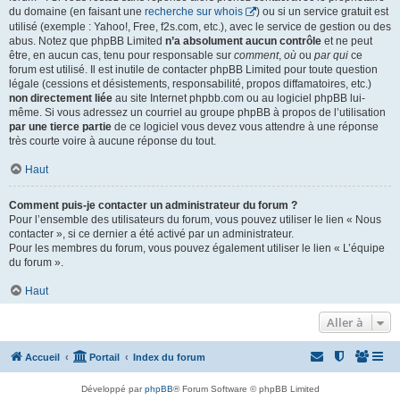
du domaine (en faisant une
recherche sur whois
) ou si un service gratuit est
utilisé (exemple : Yahoo!, Free, f2s.com, etc.), avec le service de gestion ou des
abus. Notez que phpBB Limited
n’a absolument aucun contrôle
et ne peut
être, en aucun cas, tenu pour responsable sur
comment
,
où
ou
par qui
ce
forum est utilisé. Il est inutile de contacter phpBB Limited pour toute question
légale (cessions et désistements, responsabilité, propos diffamatoires, etc.)
non directement liée
au site Internet phpbb.com ou au logiciel phpBB lui-
même. Si vous adressez un courriel au groupe phpBB à propos de l’utilisation
par une tierce partie
de ce logiciel vous devez vous attendre à une réponse
très courte voire à aucune réponse du tout.
Haut
Comment puis-je contacter un administrateur du forum ?
Pour l’ensemble des utilisateurs du forum, vous pouvez utiliser le lien « Nous
contacter », si ce dernier a été activé par un administrateur.
Pour les membres du forum, vous pouvez également utiliser le lien « L’équipe
du forum ».
Haut
Aller à
Accueil
Portail
Index du forum
Développé par
phpBB
® Forum Software © phpBB Limited