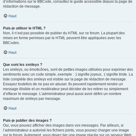
d’informations sur le BBCode, consultez le guide accessible depuis la page de
rédaction de message.
Haut
Puis-je utiliser le HTML ?
Non, il n’est pas possible de publier du HTML sur ce forum. La plupart des
mises en forme permises par le HTML peuvent être appliquées avec les
BBCodes.
Haut
Que sont les smileys ?
Les smileys, ou émoticônes, sont de petites images utilisées pour exprimer des
sentiments avec un code simple, exemple : :) signifie joyeux, :( signifie triste. La
liste complète des smileys est visible sur la page de rédaction de message.
Essayez toutefois de ne pas en abuser. Ils peuvent rapidement rendre un
message illisible et un modérateur peut décider de les retirer ou simplement
d’effacer le message. L’administrateur peut aussi avoir défini un nombre
maximum de smileys par message.
Haut
Puis-je publier des images ?
Oui, vous pouvez afficher des images dans vos messages. Par ailleurs, si
l’administrateur a autorisé les fichiers joints, vous pouvez charger une image
sur le forum. Autrement, vous devez lier une image placée sur un serveur Web