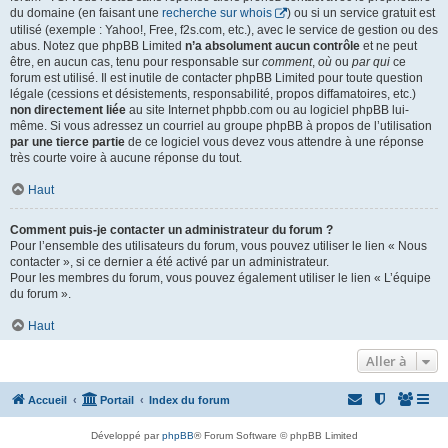
du domaine (en faisant une
recherche sur whois
) ou si un service gratuit est
utilisé (exemple : Yahoo!, Free, f2s.com, etc.), avec le service de gestion ou des
abus. Notez que phpBB Limited
n’a absolument aucun contrôle
et ne peut
être, en aucun cas, tenu pour responsable sur
comment
,
où
ou
par qui
ce
forum est utilisé. Il est inutile de contacter phpBB Limited pour toute question
légale (cessions et désistements, responsabilité, propos diffamatoires, etc.)
non directement liée
au site Internet phpbb.com ou au logiciel phpBB lui-
même. Si vous adressez un courriel au groupe phpBB à propos de l’utilisation
par une tierce partie
de ce logiciel vous devez vous attendre à une réponse
très courte voire à aucune réponse du tout.
Haut
Comment puis-je contacter un administrateur du forum ?
Pour l’ensemble des utilisateurs du forum, vous pouvez utiliser le lien « Nous
contacter », si ce dernier a été activé par un administrateur.
Pour les membres du forum, vous pouvez également utiliser le lien « L’équipe
du forum ».
Haut
Aller à
Accueil
Portail
Index du forum
Développé par
phpBB
® Forum Software © phpBB Limited