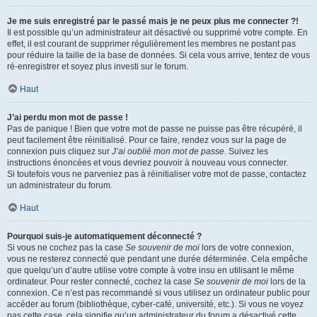
Je me suis enregistré par le passé mais je ne peux plus me connecter ?!
Il est possible qu’un administrateur ait désactivé ou supprimé votre compte. En
effet, il est courant de supprimer régulièrement les membres ne postant pas
pour réduire la taille de la base de données. Si cela vous arrive, tentez de vous
ré-enregistrer et soyez plus investi sur le forum.
Haut
J’ai perdu mon mot de passe !
Pas de panique ! Bien que votre mot de passe ne puisse pas être récupéré, il
peut facilement être réinitialisé. Pour ce faire, rendez vous sur la page de
connexion puis cliquez sur
J’ai oublié mon mot de passe
. Suivez les
instructions énoncées et vous devriez pouvoir à nouveau vous connecter.
Si toutefois vous ne parveniez pas à réinitialiser votre mot de passe, contactez
un administrateur du forum.
Haut
Pourquoi suis-je automatiquement déconnecté ?
Si vous ne cochez pas la case
Se souvenir de moi
lors de votre connexion,
vous ne resterez connecté que pendant une durée déterminée. Cela empêche
que quelqu’un d’autre utilise votre compte à votre insu en utilisant le même
ordinateur. Pour rester connecté, cochez la case
Se souvenir de moi
lors de la
connexion. Ce n’est pas recommandé si vous utilisez un ordinateur public pour
accéder au forum (bibliothèque, cyber-café, université, etc.). Si vous ne voyez
pas cette case, cela signifie qu’un administrateur du forum a désactivé cette