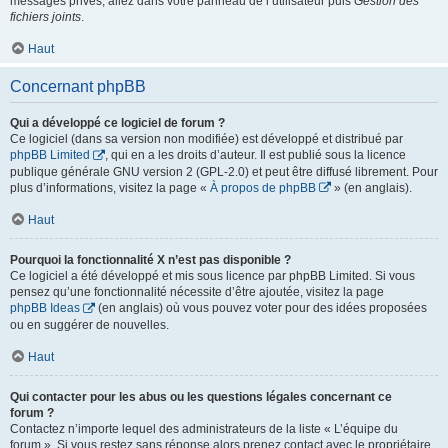
messages privés, allez dans votre panneau de l’utilisateur puis
Gestion des
fichiers joints
.
Haut
Concernant phpBB
Qui a développé ce logiciel de forum ?
Ce logiciel (dans sa version non modifiée) est développé et distribué par
phpBB Limited
, qui en a les droits d’auteur. Il est publié sous la licence
publique générale GNU version 2 (GPL-2.0) et peut être diffusé librement. Pour
plus d’informations, visitez la page «
À propos de phpBB
» (en anglais).
Haut
Pourquoi la fonctionnalité X n’est pas disponible ?
Ce logiciel a été développé et mis sous licence par phpBB Limited. Si vous
pensez qu’une fonctionnalité nécessite d’être ajoutée, visitez la page
phpBB Ideas
(en anglais) où vous pouvez voter pour des idées proposées
ou en suggérer de nouvelles.
Haut
Qui contacter pour les abus ou les questions légales concernant ce
forum ?
Contactez n’importe lequel des administrateurs de la liste « L’équipe du
forum ». Si vous restez sans réponse alors prenez contact avec le propriétaire