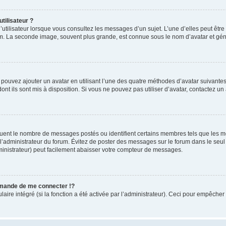
tilisateur ?
utilisateur lorsque vous consultez les messages d’un sujet. L’une d’elles peut êtr
rum. La seconde image, souvent plus grande, est connue sous le nom d’avatar et 
s pouvez ajouter un avatar en utilisant l’une des quatre méthodes d’avatar suivantes 
ont ils sont mis à disposition. Si vous ne pouvez pas utiliser d’avatar, contactez un
iquent le nombre de messages postés ou identifient certains membres tels que les 
ar l’administrateur du forum. Évitez de poster des messages sur le forum dans le seu
ministrateur) peut facilement abaisser votre compteur de messages.
mande de me connecter !?
re intégré (si la fonction a été activée par l’administrateur). Ceci pour empêcher l’u