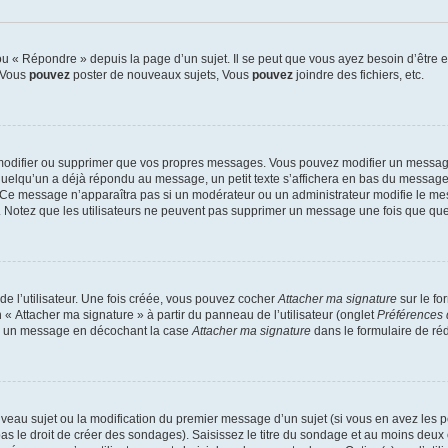
 « Répondre » depuis la page d’un sujet. Il se peut que vous ayez besoin d’être e
: Vous
pouvez
poster de nouveaux sujets, Vous
pouvez
joindre des fichiers, etc.
modifier ou supprimer que vos propres messages. Vous pouvez modifier un message
lqu’un a déjà répondu au message, un petit texte s’affichera en bas du message ind
n. Ce message n’apparaîtra pas si un modérateur ou un administrateur modifie le mes
ive. Notez que les utilisateurs ne peuvent pas supprimer un message une fois que qu
e l’utilisateur. Une fois créée, vous pouvez cocher
Attacher ma signature
sur le fo
 « Attacher ma signature » à partir du panneau de l’utilisateur (onglet
Préférences 
 à un message en décochant la case
Attacher ma signature
dans le formulaire de ré
ouveau sujet ou la modification du premier message d’un sujet (si vous en avez les p
 le droit de créer des sondages). Saisissez le titre du sondage et au moins deux o