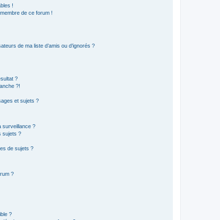
bles !
n membre de ce forum !
ateurs de ma liste d’amis ou d’ignorés ?
sultat ?
anche ?!
ages et sujets ?
a surveillance ?
 sujets ?
es de sujets ?
orum ?
ible ?