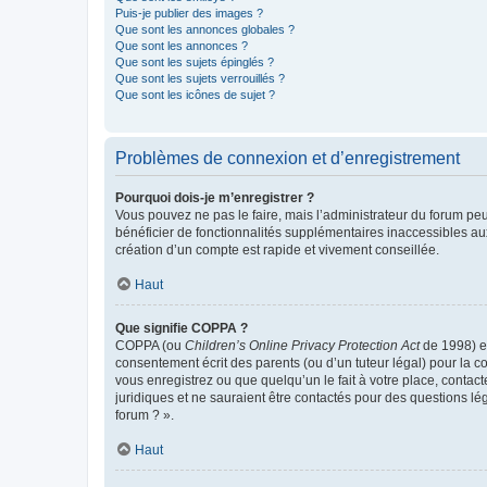
Puis-je publier des images ?
Que sont les annonces globales ?
Que sont les annonces ?
Que sont les sujets épinglés ?
Que sont les sujets verrouillés ?
Que sont les icônes de sujet ?
Problèmes de connexion et d’enregistrement
Pourquoi dois-je m’enregistrer ?
Vous pouvez ne pas le faire, mais l’administrateur du forum peu
bénéficier de fonctionnalités supplémentaires inaccessibles au
création d’un compte est rapide et vivement conseillée.
Haut
Que signifie COPPA ?
COPPA (ou
Children’s Online Privacy Protection Act
de 1998) es
consentement écrit des parents (ou d’un tuteur légal) pour la c
vous enregistrez ou que quelqu’un le fait à votre place, contac
juridiques et ne sauraient être contactés pour des questions lé
forum ? ».
Haut