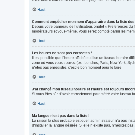
votre nom d’utilisateur en haut des pages du forum). Cela vous
Haut
Comment empêcher mon nom d’apparaître dans la liste de
Depuis votre panneau de l’utilisateur, onglet « Préférences du 
modérateurs et vous-même. Vous serez compté parmi les membr
Haut
Les heures ne sont pas correctes !
Il est possible que l’heure affichée utilise un fuseau horaire d
zone où vous vous trouvez (ex : Londres, Paris, New York, Syd
n’êtes pas enregistré, c’est le bon moment pour le faire.
Haut
J’ai changé mon fuseau horaire et l’heure est toujours incorr
Si vous êtes sûr d’avoir correctement paramétré votre fuseau hor
Haut
Ma langue n’est pas dans la liste !
La raison la plus probable est que l’administrateur n’a pas i
d’installer la langue désirée. Si elle n’existe pas, n’hésitez pa