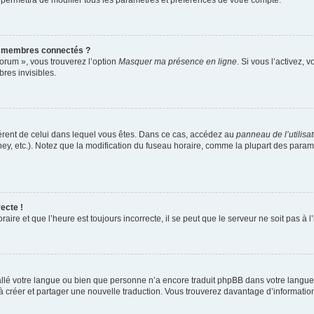
 permettra de modifier tous les paramètres et préférences de votre compte.
s membres connectés ?
forum », vous trouverez l’option
Masquer ma présence en ligne
. Si vous l’activez, 
es invisibles.
ifférent de celui dans lequel vous êtes. Dans ce cas, accédez au
panneau de l’utilisa
ney, etc.). Notez que la modification du fuseau horaire, comme la plupart des para
ecte !
aire et que l’heure est toujours incorrecte, il se peut que le serveur ne soit pas à
nstallé votre langue ou bien que personne n’a encore traduit phpBB dans votre lang
s à créer et partager une nouvelle traduction. Vous trouverez davantage d’information