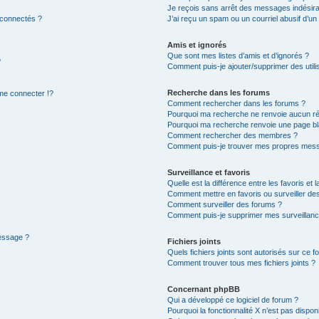
Je reçois sans arrêt des messages indésira
 connectés ?
J’ai reçu un spam ou un courriel abusif d’u
Amis et ignorés
Que sont mes listes d’amis et d’ignorés ?
?
Comment puis-je ajouter/supprimer des utilis
Recherche dans les forums
e connecter !?
Comment rechercher dans les forums ?
Pourquoi ma recherche ne renvoie aucun ré
Pourquoi ma recherche renvoie une page bl
Comment rechercher des membres ?
Comment puis-je trouver mes propres mess
Surveillance et favoris
Quelle est la différence entre les favoris et l
Comment mettre en favoris ou surveiller des
Comment surveiller des forums ?
Comment puis-je supprimer mes surveillanc
message ?
Fichiers joints
Quels fichiers joints sont autorisés sur ce f
Comment trouver tous mes fichiers joints ?
Concernant phpBB
Qui a développé ce logiciel de forum ?
Pourquoi la fonctionnalité X n’est pas dispon