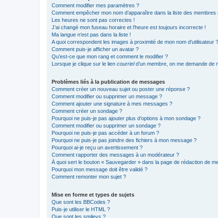
Comment modifier mes paramètres ?
Comment empêcher mon nom d’apparaître dans la liste des membres
Les heures ne sont pas correctes !
J’ai changé mon fuseau horaire et l’heure est toujours incorrecte !
Ma langue n’est pas dans la liste !
A quoi correspondent les images à proximité de mon nom d’utilisateur 
Comment puis-je afficher un avatar ?
Qu’est-ce que mon rang et comment le modifier ?
Lorsque je clique sur le lien
courriel
d’un membre, on me demande de m
Problèmes liés à la publication de messages
Comment créer un nouveau sujet ou poster une réponse ?
Comment modifier ou supprimer un message ?
Comment ajouter une signature à mes messages ?
Comment créer un sondage ?
Pourquoi ne puis-je pas ajouter plus d’options à mon sondage ?
Comment modifier ou supprimer un sondage ?
Pourquoi ne puis-je pas accéder à un forum ?
Pourquoi ne puis-je pas joindre des fichiers à mon message ?
Pourquoi ai-je reçu un avertissement ?
Comment rapporter des messages à un modérateur ?
À quoi sert le bouton « Sauvegarder » dans la page de rédaction de 
Pourquoi mon message doit être validé ?
Comment remonter mon sujet ?
Mise en forme et types de sujets
Que sont les BBCodes ?
Puis-je utiliser le HTML ?
Que sont les smileys ?