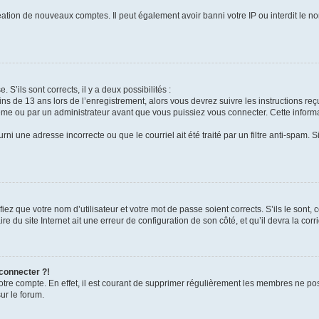
réation de nouveaux comptes. Il peut également avoir banni votre IP ou interdit le no
 S’ils sont corrects, il y a deux possibilités :
ins de 13 ans lors de l’enregistrement, alors vous devrez suivre les instructions r
me ou par un administrateur avant que vous puissiez vous connecter. Cette informat
rni une adresse incorrecte ou que le courriel ait été traité par un filtre anti-spam. S
iez que votre nom d’utilisateur et votre mot de passe soient corrects. S’ils le sont,
e du site Internet ait une erreur de configuration de son côté, et qu’il devra la corri
 connecter ?!
votre compte. En effet, il est courant de supprimer régulièrement les membres ne pos
ur le forum.