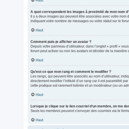
Haut
A quoi correspondent les images à proximité de mon nom d’u
Il y a deux images qui peuvent être associées avec votre nom d’
indiquant votre nombre de messages ou votre statut sur le fo
Haut
Comment puis-je afficher un avatar ?
Depuis votre panneau d’utilisateur, dans l’onglet « profil » vou
forum peut activer ou non les avatars et décider de la manière d
Haut
Qu’est-ce que mon rang et comment le modifier ?
Les rangs, qui peuvent être associés au nom d’utilisateur, ind
directement modifier l’intitulé d’un rang car il est paramétré p
cette pratique est rarement tolérée et un modérateur (ou un ad
Haut
Lorsque je clique sur le lien
courriel
d’un membre, on me de
Seuls les membres peuvent s’envoyer des courriels via le formulai
Haut