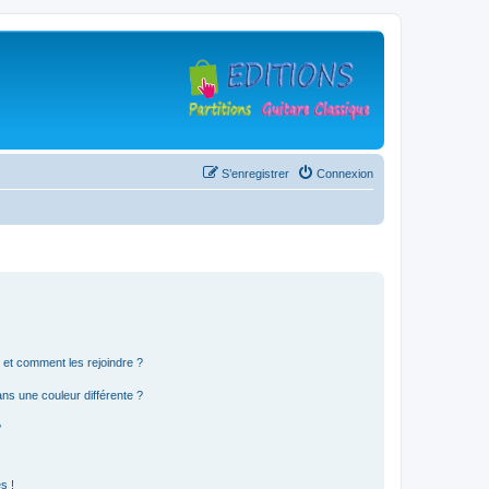
S’enregistrer
Connexion
s et comment les rejoindre ?
s une couleur différente ?
?
s !