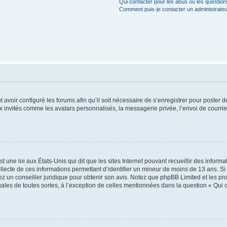
Qui contacter pour les abus ou les questio
Comment puis-je contacter un administrateu
t avoir configuré les forums afin qu’il soit nécessaire de s’enregistrer pour poster
x invités comme les avatars personnalisés, la messagerie privée, l’envoi de courri
t une loi aux États-Unis qui dit que les sites Internet pouvant recueillir des infor
ollecte de ces informations permettant d’identifier un mineur de moins de 13 ans. S
tez un conseiller juridique pour obtenir son avis. Notez que phpBB Limited et les pr
gales de toutes sortes, à l’exception de celles mentionnées dans la question « Qui