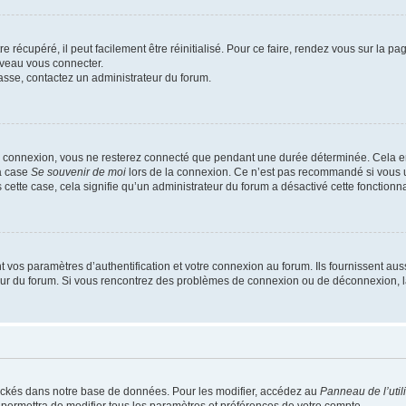
 récupéré, il peut facilement être réinitialisé. Pour ce faire, rendez vous sur la p
uveau vous connecter.
passe, contactez un administrateur du forum.
e connexion, vous ne resterez connecté que pendant une durée déterminée. Cela em
la case
Se souvenir de moi
lors de la connexion. Ce n’est pas recommandé si vous u
s cette case, cela signifie qu’un administrateur du forum a désactivé cette fonctionna
os paramètres d’authentification et votre connexion au forum. Ils fournissent aussi
teur du forum. Si vous rencontrez des problèmes de connexion ou de déconnexion, l
ockés dans notre base de données. Pour les modifier, accédez au
Panneau de l’util