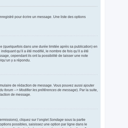
nregistré pour écrire un message. Une liste des options
 (quelquefois dans une durée limitée après sa publication) en
iquant qu’il a été modifié, le nombre de fois qu’il a été
sage, cependant ils ont la possibilité de laisser une note
elqu’un y a répondu.
rmulaire de rédaction de message. Vous pouvez aussi ajouter
du forum --> Modifier les préférences de message
). Par la suite,
daction de message.
ermissions), cliquez sur l’onglet
Sondage
sous la partie
ptions possibles, saisissez une option par ligne dans le