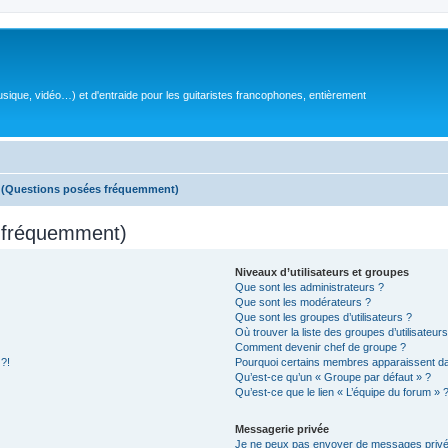
sique, vidéo…) et d'entraide pour les guitaristes francophones, entièrement
s (Questions posées fréquemment)
s fréquemment)
Niveaux d’utilisateurs et groupes
Que sont les administrateurs ?
Que sont les modérateurs ?
Que sont les groupes d’utilisateurs ?
Où trouver la liste des groupes d’utilisateur
Comment devenir chef de groupe ?
 ?!
Pourquoi certains membres apparaissent dan
Qu’est-ce qu’un « Groupe par défaut » ?
Qu’est-ce que le lien « L’équipe du forum » 
Messagerie privée
Je ne peux pas envoyer de messages privé