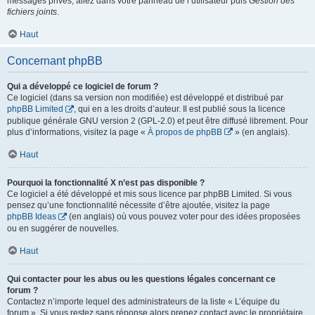
messages privés, allez dans votre panneau de l’utilisateur puis
Gestion des
fichiers joints
.
Haut
Concernant phpBB
Qui a développé ce logiciel de forum ?
Ce logiciel (dans sa version non modifiée) est développé et distribué par
phpBB Limited
, qui en a les droits d’auteur. Il est publié sous la licence
publique générale GNU version 2 (GPL-2.0) et peut être diffusé librement. Pour
plus d’informations, visitez la page «
À propos de phpBB
» (en anglais).
Haut
Pourquoi la fonctionnalité X n’est pas disponible ?
Ce logiciel a été développé et mis sous licence par phpBB Limited. Si vous
pensez qu’une fonctionnalité nécessite d’être ajoutée, visitez la page
phpBB Ideas
(en anglais) où vous pouvez voter pour des idées proposées
ou en suggérer de nouvelles.
Haut
Qui contacter pour les abus ou les questions légales concernant ce
forum ?
Contactez n’importe lequel des administrateurs de la liste « L’équipe du
forum ». Si vous restez sans réponse alors prenez contact avec le propriétaire