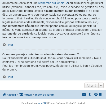
du domaine (en faisant une
recherche sur whois
) ou si un service gratuit est
utilisé (exemple : Yahoo!, Free, f2s.com, etc.), avec le service de gestion ou des
abus. Notez que phpBB Limited
n’a absolument aucun contrôle
et ne peut
être, en aucun cas, tenu pour responsable sur
comment
,
où
ou
par qui
ce
forum est utilisé. Il est inutile de contacter phpBB Limited pour toute question
légale (cessions et désistements, responsabilité, propos diffamatoires, etc.)
non directement liée
au site Internet phpbb.com ou au logiciel phpBB lui-
même. Si vous adressez un courriel au groupe phpBB à propos de l’utilisation
par une tierce partie
de ce logiciel vous devez vous attendre à une réponse
très courte voire à aucune réponse du tout.
Haut
Comment puis-je contacter un administrateur du forum ?
Pour l’ensemble des utilisateurs du forum, vous pouvez utiliser le lien « Nous
contacter », si ce dernier a été activé par un administrateur.
Pour les membres du forum, vous pouvez également utiliser le lien « L’équipe
du forum ».
Haut
Aller à
Accueil
Portail
Index du forum
Développé par
phpBB
® Forum Software © phpBB Limited