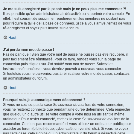
Je me suis enregistré par le passé mais je ne peux plus me connecter ?!
Il est possible qu’un administrateur ait désactivé ou supprimé votre compte. En
effet, il est courant de supprimer régulièrement les membres ne postant pas
pour réduire la taille de la base de données. Si cela vous arrive, tentez de vous
ré-enregistrer et soyez plus investi sur le forum.
Haut
J’ai perdu mon mot de passe !
Pas de panique ! Bien que votre mot de passe ne puisse pas être récupéré, il
peut facilement être réinitialisé. Pour ce faire, rendez vous sur la page de
connexion puis cliquez sur
J’ai oublié mon mot de passe
. Suivez les
instructions énoncées et vous devriez pouvoir à nouveau vous connecter.
Si toutefois vous ne parveniez pas à réinitialiser votre mot de passe, contactez
un administrateur du forum.
Haut
Pourquoi suis-je automatiquement déconnecté ?
Si vous ne cochez pas la case
Se souvenir de moi
lors de votre connexion,
vous ne resterez connecté que pendant une durée déterminée. Cela empêche
que quelqu’un d’autre utilise votre compte à votre insu en utilisant le même
ordinateur. Pour rester connecté, cochez la case
Se souvenir de moi
lors de la
connexion. Ce n’est pas recommandé si vous utilisez un ordinateur public pour
accéder au forum (bibliothèque, cyber-café, université, etc.). Si vous ne voyez
pas cette case, cela signifie qu’un administrateur du forum a désactivé cette