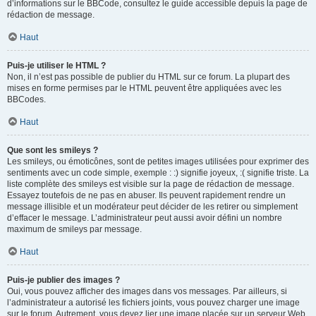
d’informations sur le BBCode, consultez le guide accessible depuis la page de
rédaction de message.
Haut
Puis-je utiliser le HTML ?
Non, il n’est pas possible de publier du HTML sur ce forum. La plupart des
mises en forme permises par le HTML peuvent être appliquées avec les
BBCodes.
Haut
Que sont les smileys ?
Les smileys, ou émoticônes, sont de petites images utilisées pour exprimer des
sentiments avec un code simple, exemple : :) signifie joyeux, :( signifie triste. La
liste complète des smileys est visible sur la page de rédaction de message.
Essayez toutefois de ne pas en abuser. Ils peuvent rapidement rendre un
message illisible et un modérateur peut décider de les retirer ou simplement
d’effacer le message. L’administrateur peut aussi avoir défini un nombre
maximum de smileys par message.
Haut
Puis-je publier des images ?
Oui, vous pouvez afficher des images dans vos messages. Par ailleurs, si
l’administrateur a autorisé les fichiers joints, vous pouvez charger une image
sur le forum. Autrement, vous devez lier une image placée sur un serveur Web